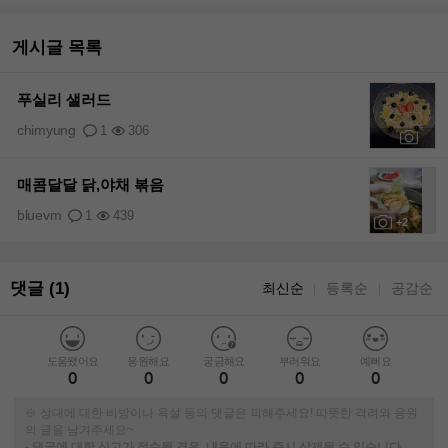
게시글 목록
푸실리 샐러드
chimyung
1
306
+1
매콤달달 닭,야채 볶음
bluevm
1
439
+2
댓글 (1)
최신순
등록순
공감순
｜
｜
도움됐어요
응원해요
궁금해요
부러워요
예뻐요
0
0
0
0
0
※ 상대에 대한 비방이나 욕설 등의 댓글은 피해주세요! 따뜻한 격려와 응원
의 글을 남겨주세요~
-
댓글에 대한 신고가 접수될 경우, 내용에 따라 즉시 삭제될 수 있습니다.