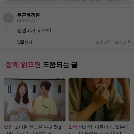
등근육정환
04.30 15:41
초보
짱샐버거 ㅎㅇㅌ!
답글쓰기
공감
0
신고
0
함께 읽으면
도움되는 글
칼럼
소이현 인교진 부부 5kg
칼럼
냉방병, 여름감기, 일본에
감량, 주로 이것 먹었다?
서는 이 음식으로 관리한다(생