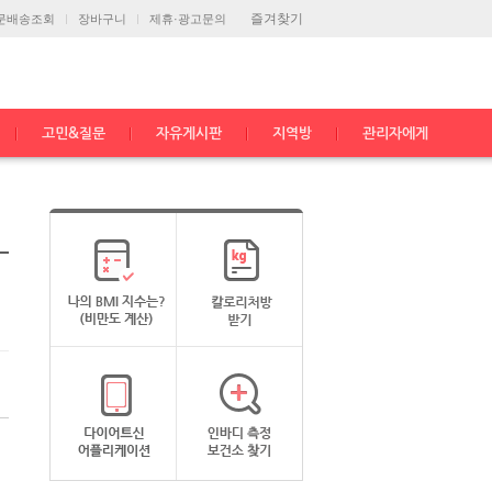
즐겨찾기
문배송조회
장바구니
제휴·광고문의
고민&질문
자유게시판
지역방
관리자에게