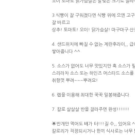
오이 토마토 닭가슴살은 알맞은 크기로 잘라
3.식빵이 잘 구워졌다면 식빵 위에 으깬 고
잘 바르고
상추! 토마토! 오이! 닭가슴살! 마구마구 산
4. 샌드위치에 빠질 수 없는 계란후라이,, 
쌓아줍니다 ^^
5. 소스가 없어도 너무 맛있지만 혹 소스가 
스리라차 소스 또는 하인즈 머스타드 소스를
취향껏 뿌려~~~뿌려요!
6. 랩을 이용해 최대한 꾹꾹 밀봉해줍니다.
7. 칼로 살살살 반을 잘라주면 완성!!!!!!
🌟반개만 먹어도 배가 터!!!질 수,, 있어요 
칼로리가 걱정되시거나 한끼 식사로는 너무 