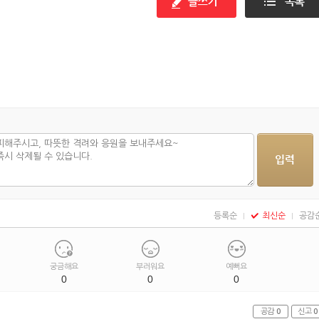
등록순
최신순
공감
궁금해요
부러워요
예뻐요
0
0
0
공감
0
신고
0