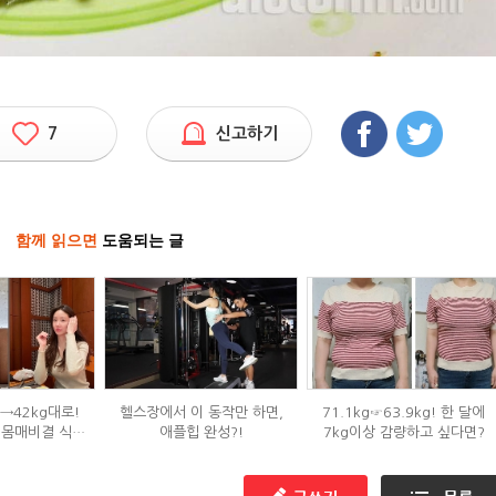
7
신고하기
함께 읽으면
도움되는 글
g→42kg대로!
헬스장에서 이 동작만 하면,
71.1kg☞63.9kg! 한 달에
 몸매비결 식단
애플힙 완성?!
7kg이상 감량하고 싶다면?
?