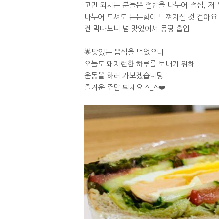
고민 되시는 분들은 절반을 나누어 점심, 저
나누어 드셔도 든든함이 느껴지실 것 겉아요
전 먹다보니 넘 맛있어서 몽땅 흡입...
🌟맛있는 음식을 먹었으니
오늘도 돼지런한 하루를 보내기 위해
운동을 하러 가보겠습니당
즐거운 주말 되세요 ^_^❤️