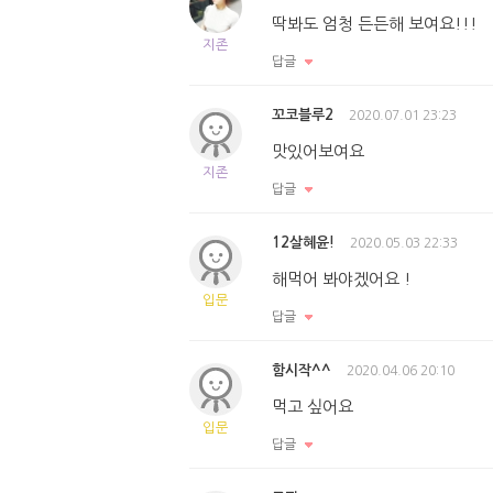
딱봐도 엄청 든든해 보여요!!!
지존
답글
꼬코블루2
2020.07.01 23:23
맛있어보여요
지존
답글
12살혜윤!
2020.05.03 22:33
해먹어 봐야겠어요 !
입문
답글
함시작^^
2020.04.06 20:10
먹고 싶어요
입문
답글