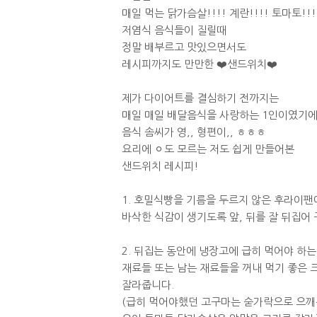
매일 먹는 닭가슴살!!!! 계란!!!! 토마토!!!
저염식 음식들이 질릴때
정말 배부르고 맛있으면서도
레시피까지도 만만한 ❤️샌드위치❤️
제가 다이어트를 결심하기 전까지는
매일 매일 배달음식을 사랑하는 1인이였기
음식 솜씨가 영,, 형편이,, ㅎㅎㅎ
요리에 ㅇ도 모르는 저도 쉽게 만들어본
샌드위치 레시피!
1. 호밀식빵을 기름을 두르지 않은 후라이팬
바삭한 식감이 생기도록 앞, 뒤를 잘 뒤집어
2. 뒤집는 동안에 냉장고에 급히 먹어야 하는
재료들 또는 남는 재료들을 꺼내 먹기 좋은 
잘라줍니다.
(급히 먹어야했던 고구마는 숟가락으로 으