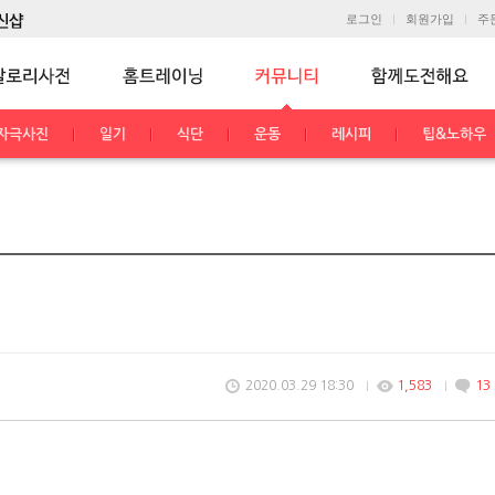
로그인
회원가입
주
자극사진
일기
식단
운동
레시피
팁&노하우
2020.03.29 18:30
1,583
13