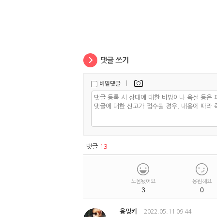
|
비밀댓글
댓글
13
도움됐어요
응원해요
3
0
융밍키
2022.05.11 09:44