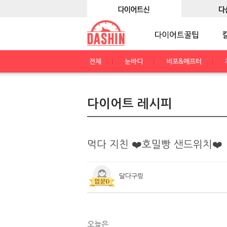
전체
눈바디
비포&애프터
다이어트 레시피
먹다 지친 ❤️호밀빵 샌드위치❤️
달다구링
오늘은