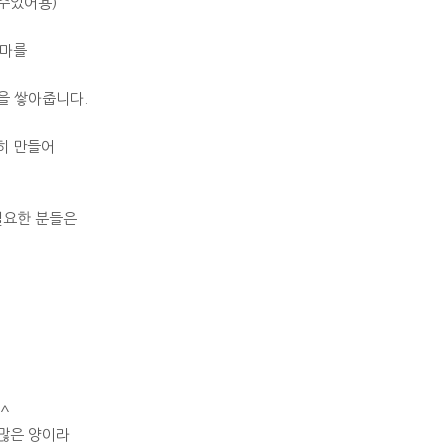
주었어용)
구마를
을 쌓아줍니다.
급히 만들어
필요한 분들은
^^
많은 양이라