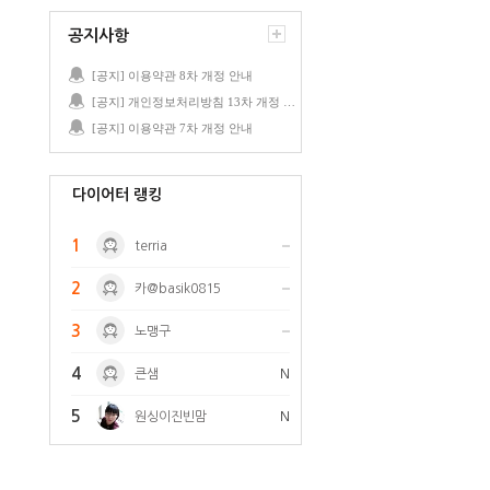
공지사항
[공지] 이용약관 8차 개정 안내
[공지] 개인정보처리방침 13차 개정 안내
[공지] 이용약관 7차 개정 안내
다이어터 랭킹
1
terria
2
카@basik0815
3
노맹구
4
큰샘
N
5
원싱이진빈맘
N