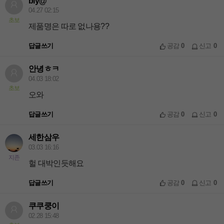
bly@
04.27 02:15
초보
제품명은 따로 없나용??
답글쓰기
공감
0
신고
0
안녕ㅎㅋ
04.03 18:02
초보
오와
답글쓰기
공감
0
신고
0
세한삼우
03.03 16:16
지존
헐 대박인듯해요
답글쓰기
공감
0
신고
0
쿠쿠쿵이
02.28 15:48