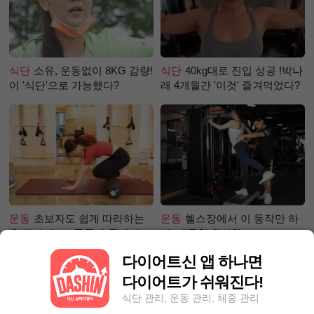
식단
소유, 운동없이 8KG 감량!
식단
40kg대로 진입 성공 !박나
이 '식단'으로 가능했다?
래 4개월간 '이것' 즐겨먹었다?
운동
초보자도 쉽게 따라하는
운동
헬스장에서 이 동작만 하
홈 필라테스 - 폼롤러 종아리 알
면, 애플힙 완성?!
빼기 편
다이어트신 앱 하나면
다이어트가 쉬워진다!
식단 관리, 운동 관리, 체중 관리