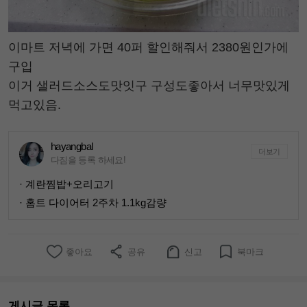
이마트 저녁에 가면 40퍼 할인해줘서 2380원인가에
구입
이거 샐러드소스도맛잇구 구성도좋아서 너무맛있게
먹고있음.
hayangbal
더보기
다짐을 등록 하세요!
· 계란찜밥+오리고기
· 홈트 다이어터 2주차 1.1kg감량
좋아요
공유
신고
북마크
게시글 목록