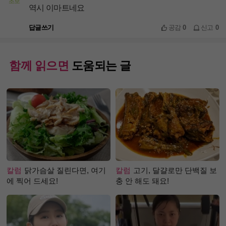
초보
역시 이마트네요
답글쓰기
공감
0
신고
0
함께 읽으면
도움되는 글
칼럼
닭가슴살 질린다면, 여기
칼럼
고기, 달걀로만 단백질 보
에 찍어 드세요!
충 안 해도 돼요!