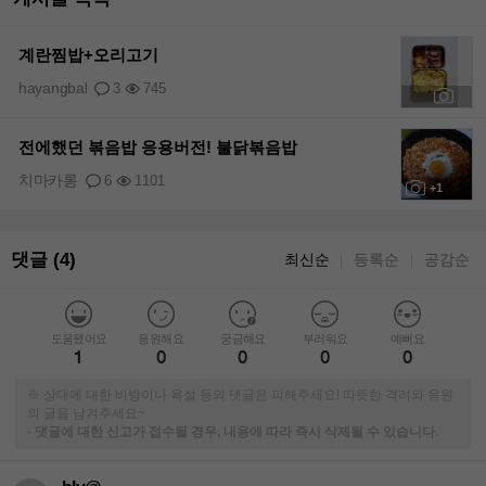
계란찜밥+오리고기
hayangbal
3
745
+1
전에했던 볶음밥 응용버전! 불닭볶음밥
치마카롱
6
1101
+1
댓글 (4)
최신순
등록순
공감순
｜
｜
도움됐어요
응원해요
궁금해요
부러워요
예뻐요
1
0
0
0
0
※ 상대에 대한 비방이나 욕설 등의 댓글은 피해주세요! 따뜻한 격려와 응원
의 글을 남겨주세요~
-
댓글에 대한 신고가 접수될 경우, 내용에 따라 즉시 삭제될 수 있습니다.