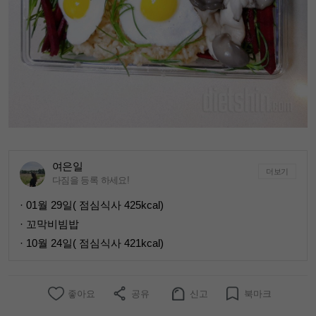
여은일
더보기
다짐을 등록 하세요!
· 01월 29일( 점심식사 425kcal)
· 꼬막비빔밥
· 10월 24일( 점심식사 421kcal)
좋아요
공유
신고
북마크