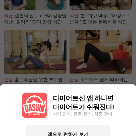
식단
결혼식 앞두고 9kg 감량을
식단
한그루, 60kg→42kg대로!
해낸, '임라라' 단기 감량 식단
군살 1도 없는 몸매비결 식단
은?
은?
운동
홈트족들을 위한 부위별
운동
초보자도 쉽게 따라하는
필라테스 – 허벅지 안쪽 라인
홈 필라테스 –어깨 근육 풀어주
만들기편
기 편
다이어트신 앱 하나면
다이어트가 쉬워진다!
식단 관리, 운동 관리, 체중 관리
앱으로 편하게 보기