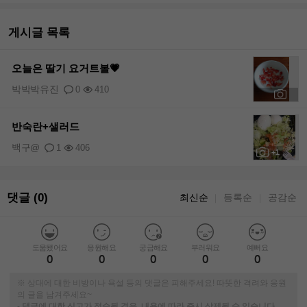
게시글 목록
오늘은 딸기 요거트볼💗
박박박유진
0
410
+1
반숙란+샐러드
백구@
1
406
+1
댓글 (0)
최신순
등록순
공감순
｜
｜
도움됐어요
응원해요
궁금해요
부러워요
예뻐요
0
0
0
0
0
※ 상대에 대한 비방이나 욕설 등의 댓글은 피해주세요! 따뜻한 격려와 응원
의 글을 남겨주세요~
-
댓글에 대한 신고가 접수될 경우, 내용에 따라 즉시 삭제될 수 있습니다.