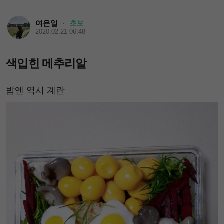
여은일
초보
·
2020.02.21 06:48
색입힌 메추리알
밥엔 역시 계란