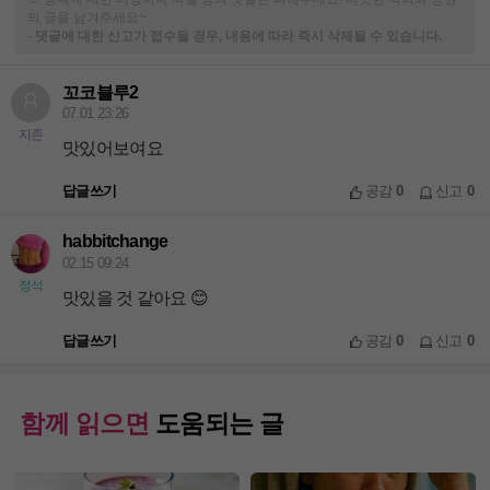
의 글을 남겨주세요~
-
댓글에 대한 신고가 접수될 경우, 내용에 따라 즉시 삭제될 수 있습니다.
꼬코블루2
07.01 23:26
지존
맛있어보여요
답글쓰기
공감
0
신고
0
habbitchange
02.15 09:24
정석
맛있을 것 같아요 😊
답글쓰기
공감
0
신고
0
함께 읽으면
도움되는 글