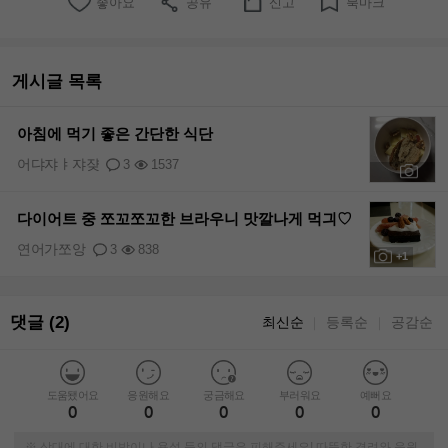
좋아요
공유
신고
북마크
게시글 목록
아침에 먹기 좋은 간단한 식단
어댜쟈ㅑ쟈쟞
3
1537
+1
다이어트 중 쪼꼬쪼꼬한 브라우니 맛깔나게 먹긔♡
연어가쪼앙
3
838
+1
댓글 (2)
최신순
등록순
공감순
｜
｜
도움됐어요
응원해요
궁금해요
부러워요
예뻐요
0
0
0
0
0
※ 상대에 대한 비방이나 욕설 등의 댓글은 피해주세요! 따뜻한 격려와 응원