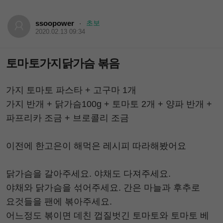
ssoopower
초보
·
2020.02.13 09:34
토마토가지닭가슴 볶음
가지 토마토 파스타 + 고구마 1개
가지 반개 + 닭가슴100g + 토마토 2개 + 양파 반개 +
파프리카 조금 + 브로콜리 조금
⠀
이전에 한고은이 해먹은 레시피 따라해봤어요
⠀
닭가슴을 갈아주세요. 야채도 다져주세요.
야채와 닭가슴을 섞어주세요. 간은 마늘과 후추로
요것들을 팬에 볶아주세요.
어느정도 볶이면 데친 껍질벗긴 토마토와 토마토 베