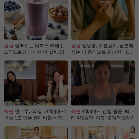
칼럼
살빠지는 디톡스 빼빼주
칼럼
냉방병, 여름감기, 일본에
스? 모르고 마시면 더 살쩌요!
서는 이 음식으로 관리한다(생
강즙 진저샷)
식단
한그루, 60kg→42kg대로!
식단
40kg대로 진입 성공 !박나
군살 1도 없는 몸매비결 식단
래 4개월간 '이것' 즐겨먹었다?
은?