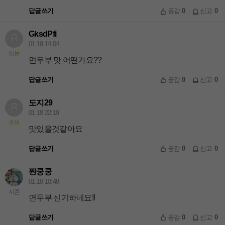
답글쓰기
공감
0
신고
0
GksdPfi
01.19 14:04
입문
면두부 맛 어떤가요??
답글쓰기
공감
0
신고
0
도지29
01.18 22:19
초보
맛있을것같아요
답글쓰기
공감
0
신고
0
짠쿵쿵
01.18 10:48
지존
면두부 신기하네요!!
답글쓰기
공감
0
신고
0