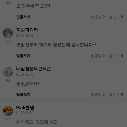
지존
오 면두부?? 도전!
답글쓰기
공감
0
신고
0
지방파괴러
02.02 10:51
초보
몇일전부터 파스타 땡겼는데 감사합니다~!
답글쓰기
공감
0
신고
0
내심장은득근득근
01.31 21:49
지존
맛있겠어요!
답글쓰기
공감
0
신고
0
Park륜댕
01.20 08:50
초보
신기해요! 맛있겠네요