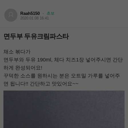
Raah5150
초보
·
2020.01.08 16:41
면두부 두유크림파스타
채소 볶다가
면두부와 두유 190ml, 체다 치즈1장 넣어주시면 간단
하게 완성되어요!
꾸덕한 소스를 원하시는 분은 오트밀 가루를 넣어주
면 됩니다!! 간단하고 맛있어요~~