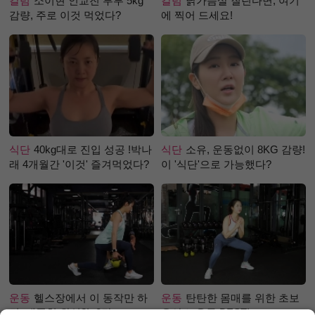
칼럼
소이현 인교진 부부 5kg
칼럼
닭가슴살 질린다면, 여기
감량, 주로 이것 먹었다?
에 찍어 드세요!
식단
40kg대로 진입 성공 !박나
식단
소유, 운동없이 8KG 감량!
래 4개월간 '이것' 즐겨먹었다?
이 '식단'으로 가능했다?
운동
헬스장에서 이 동작만 하
운동
탄탄한 몸매를 위한 초보
면, 애플힙 완성?! -2탄-
유산소 운동 BEST!