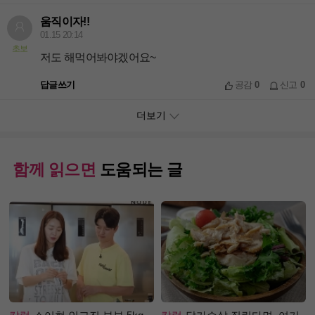
움직이자!!
01.15 20:14
초보
저도 해먹어봐야겠어요~
답글쓰기
공감
0
신고
0
더보기
함께 읽으면
도움되는 글