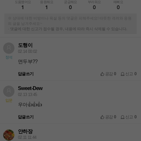
도움됐어요
응원해요
궁금해요
부러워요
예뻐요
1
1
0
0
0
※ 상대에 대한 비방이나 욕설 등의 댓글은 피해주세요! 따뜻한 격려와 응원
의 글을 남겨주세요~
-
댓글에 대한 신고가 접수될 경우, 내용에 따라 즉시 삭제될 수 있습니다.
도행이
02.14 00:02
정석
면두부??
답글쓰기
공감
0
신고
0
Sweet-Dew
02.13 13:45
입문
우아👍👍👍
답글쓰기
공감
0
신고
0
얀하장
02.11 11:44