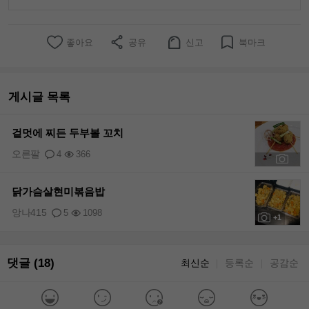
좋아요
공유
신고
북마크
게시글 목록
겉멋에 찌든 두부볼 꼬치
오른팔
4
366
+1
닭가슴살현미볶음밥
앙나415
5
1098
+1
댓글 (18)
최신순
등록순
공감순
｜
｜