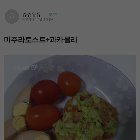
쥬쥬듀듀
초보
·
2019.12.14 10:06
미주라토스트+과카몰리