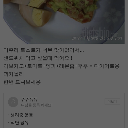
미주라 토스트가 너무 맛이없어서...
샌드위치 먹고 싶을때 먹어요 !
아보카도+토마토+양파+레몬즙+후추 = 다이어트용
과카몰리
한번 드셔보세용
쥬쥬듀듀
더보기
다짐을 등록 하세요!
· 생리중 운동
· 식단 공유