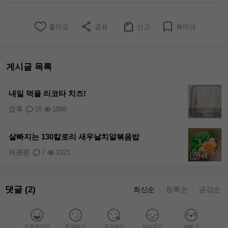
좋아요
공유
신고
북마크
게시글 목록
내일 먹을 리코타 치즈!
캡훅
18
1098
+1
살빠지는 130칼로리 새우날치알볶음밥
졔콩콩
7
2321
+1
댓글 (2)
최신순
등록순
공감순
｜
｜
도움됐어요
응원해요
궁금해요
부러워요
예뻐요