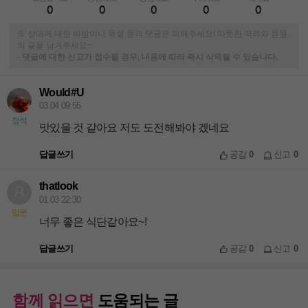
0
0
0
0
0
※ 상대에 대한 비방이나 욕설 등의 댓글은 피해주세요! 따뜻한 격려와 응원
의 글을 남겨주세요~
-
댓글에 대한 신고가 접수될 경우, 내용에 따라 즉시 삭제될 수 있습니다.
Would#U
03.04 09:55
정석
맛있을 것 같아요 저도 도전해봐야 겠네요
답글쓰기
공감
0
신고
0
thatlook
01.03 22:30
입문
너무 좋은 식단같아요~!
답글쓰기
공감
0
신고
0
함께 읽으면
도움되는 글