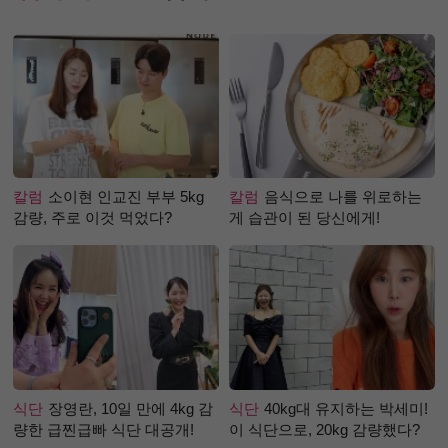
칼럼
소이현 인교진 부부 5kg
칼럼
음식으로 나를 위로하는
감량, 주로 이것 먹었다?
게 습관이 된 당신에게!
식단
장영란, 10일 만에 4kg 감
식단
40kg대 유지하는 박세미!
량한 급찐급빠 식단 대공개!
이 식단으로, 20kg 감량했다?