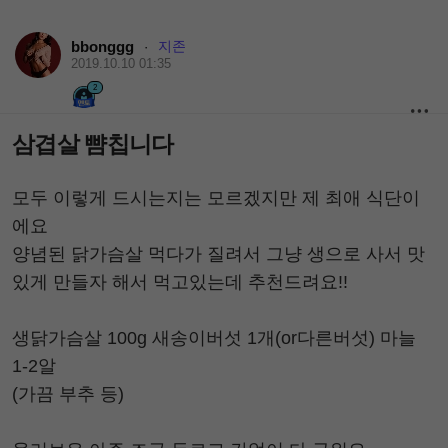
bbonggg
지존
·
2019.10.10 01:35
2
삼겹살 뺨칩니다
모두 이렇게 드시는지는 모르겠지만 제 최애 식단이
에요
양념된 닭가슴살 먹다가 질려서 그냥 생으로 사서 맛
있게 만들자 해서 먹고있는데 추천드려요!!
생닭가슴살 100g 새송이버섯 1개(or다른버섯) 마늘
1-2알
(가끔 부추 등)