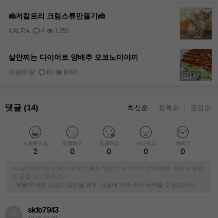
🧀저칼로리 크림스튜만들기🧀
KALRA
4
1155
+3
살안찌는 다이어트 양배추 오코노미야끼
희랑희랑
62
6693
+2
댓글 (14)
최신순
등록순
공감순
｜
｜
도움됐어요
응원해요
궁금해요
부러워요
예뻐요
2
0
0
0
0
※ 상대에 대한 비방이나 욕설 등의 댓글은 피해주세요! 따뜻한 격려와 응원
의 글을 남겨주세요~
-
댓글에 대한 신고가 접수될 경우, 내용에 따라 즉시 삭제될 수 있습니다.
skfo7943