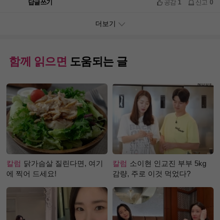
답글쓰기
공감
1
신고
0
더보기
함께 읽으면
도움되는 글
칼럼
닭가슴살 질린다면, 여기
칼럼
소이현 인교진 부부 5kg
에 찍어 드세요!
감량, 주로 이것 먹었다?