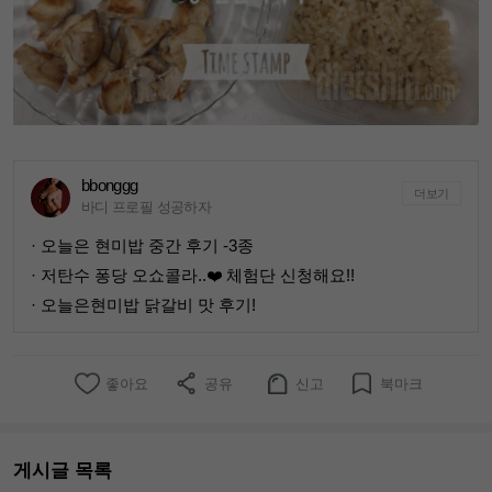
bbonggg
더보기
바디 프로필 성공하자
· 오늘은 현미밥 중간 후기 -3종
· 저탄수 퐁당 오쇼콜라..❤️ 체험단 신청해요!!
· 오늘은현미밥 닭갈비 맛 후기!
좋아요
공유
신고
북마크
게시글 목록