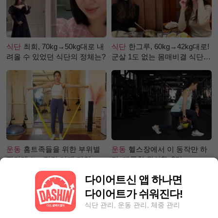
식단
최희, 70kg→50kg대로 내
식단
한그루, 60kg→42kg대로!
려올 수 있었던 식단의 정체는?
군살 1도 없는 몸매비결 식단
은?
운동
홈트족들을 위한 부위별
운동
헬스장에서 이 동작만 하
필라테스 – 직각 어깨 라인 만
면, 애플힙 완성?! -2탄-
들기 편
다이어트신 앱 하나면
다이어트가 쉬워진다!
식단 관리, 운동 관리, 체중 관리