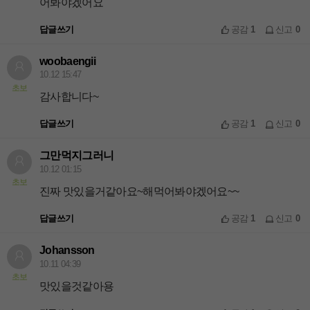
어봐야겠어요
답글쓰기
공감
1
신고
0
woobaengii
10.12 15:47
초보
감사합니다~
답글쓰기
공감
1
신고
0
그만먹지그러니
10.12 01:15
초보
진짜 맛있을거같아요~해먹어봐야겠어요~~
답글쓰기
공감
1
신고
0
Johansson
10.11 04:39
초보
맛있을것같아용