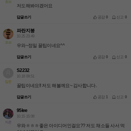
초보
저도해봐야겠어요
답글쓰기
공감
0
신고
0
파란지붕
10.25 23:49
초보
우와~정밀 꿀팁이네요^^
답글쓰기
공감
0
신고
0
S2232
10.18 09:51
입문
꿀팁이네요!! 저도 해볼께요~ 감사합니다.
답글쓰기
공감
1
신고
0
95lee
10.15 15:08
지존
우와ㅎㅎㅎ좋은 아이디어인걸요?? 저도 채소들 사서 먹