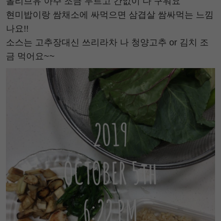
올리브유 아주 조금 두르고 간없이 다 구워요
현미밥이랑 쌈채소에 싸먹으면 삼겹살 쌈싸먹는 느낌
나요!!
소스는 고추장대신 쓰리라차 나 청양고추 or 김치 조
금 먹어요~~