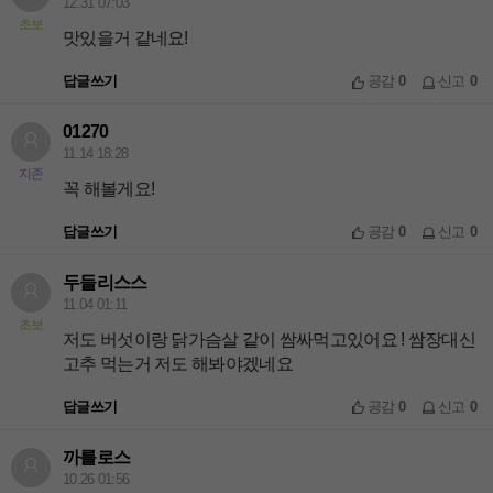
12.31 07:03
초보
맛있을거 같네요!
답글쓰기
공감
0
신고
0
01270
11.14 18:28
지존
꼭 해볼게요!
답글쓰기
공감
0
신고
0
두들리스스
11.04 01:11
초보
저도 버섯이랑 닭가슴살 같이 쌈싸먹고있어요 ! 쌈장대신
고추 먹는거 저도 해봐야겠네요
답글쓰기
공감
0
신고
0
까를로스
10.26 01:56