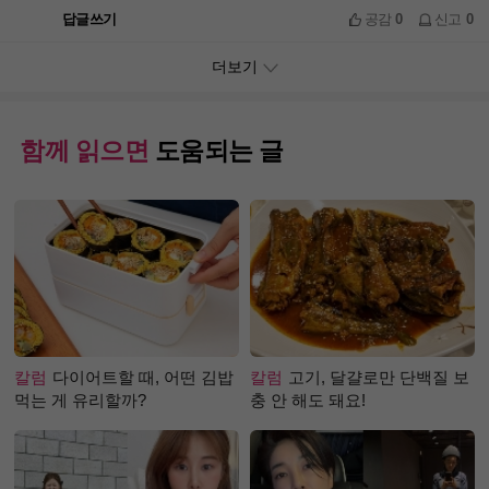
답글쓰기
공감
0
신고
0
더보기
함께 읽으면
도움되는 글
칼럼
다이어트할 때, 어떤 김밥
칼럼
고기, 달걀로만 단백질 보
먹는 게 유리할까?
충 안 해도 돼요!