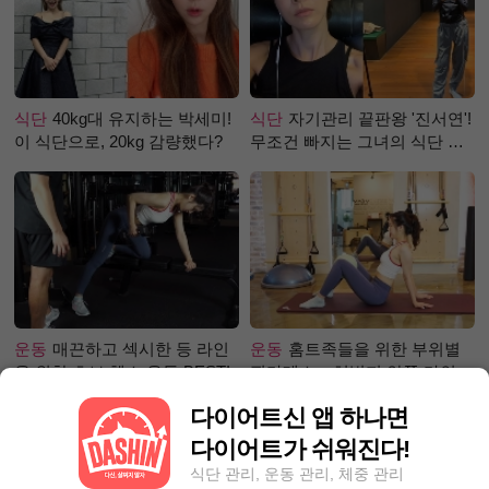
식단
40kg대 유지하는 박세미!
식단
자기관리 끝판왕 '진서연'!
이 식단으로, 20kg 감량했다?
무조건 빠지는 그녀의 식단 정
체는?
운동
매끈하고 섹시한 등 라인
운동
홈트족들을 위한 부위별
을 위한 초보 헬스 운동 BEST!
필라테스 – 허벅지 안쪽 라인
만들기편
다이어트신 앱 하나면
다이어트가 쉬워진다!
식단 관리, 운동 관리, 체중 관리