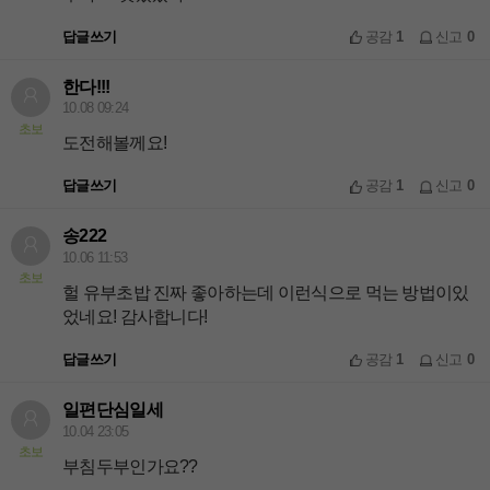
답글쓰기
공감
1
신고
0
한다!!!
10.08 09:24
초보
도전해볼께요!
답글쓰기
공감
1
신고
0
송222
10.06 11:53
초보
헐 유부초밥 진짜 좋아하는데 이런식으로 먹는 방법이있
었네요! 감사합니다!
답글쓰기
공감
1
신고
0
일편단심일세
10.04 23:05
초보
부침두부인가요??