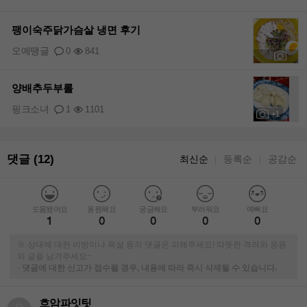
팽이숙주닭가슴살 냉면 후기
오예땡글
0
841
+1
양배추두부롤
핑크소녀
1
1101
+1
댓글 (12)
최신순
등록순
공감순
｜
｜
도움됐어요
응원해요
궁금해요
부러워요
예뻐요
1
0
0
0
0
※ 상대에 대한 비방이나 욕설 등의 댓글은 피해주세요! 따뜻한 격려와 응원
의 글을 남겨주세요~
-
댓글에 대한 신고가 접수될 경우, 내용에 따라 즉시 삭제될 수 있습니다.
흐암파잇팃