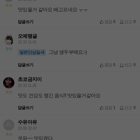
초보
맛있을거 같아요 배고프네요 ㅜㅜ
답글쓰기
공감
0
신고
0
오예땡글
10.10 11:41
정석
그냥 생두부에요:-)
일편단심일세
답글쓰기
공감
0
신고
0
초코금지이
10.10 11:26
초보
맛도 건강도 챙긴 음식!! 맛있을거같아요
답글쓰기
공감
1
신고
0
수유아유
10.09 10:47
초보
우와~~ 맛있겠다