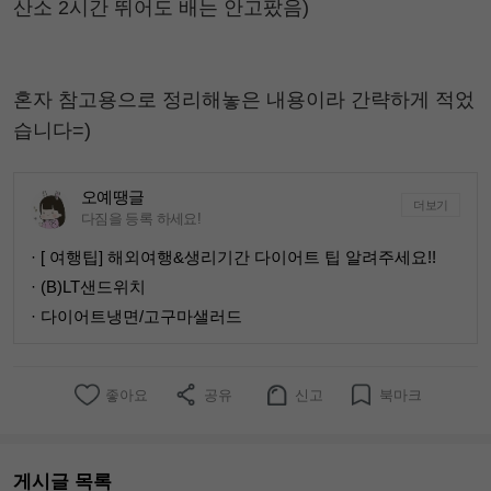
산소 2시간 뛰어도 배는 안고팠음)
혼자 참고용으로 정리해놓은 내용이라 간략하게 적었
습니다=)
오예땡글
더보기
다짐을 등록 하세요!
· [ 여행팁] 해외여행&생리기간 다이어트 팁 알려주세요!!
· (B)LT샌드위치
· 다이어트냉면/고구마샐러드
좋아요
공유
신고
북마크
게시글 목록