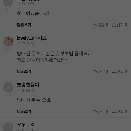
11.10 11:38
초보
참고하겠습니당!
답글쓰기
공감
0
신고
0
lovely그레이스
10.27 20:56
초보
밥대신 두부로 만든 유부초밥 좋네요.
저도 만들어봐야겠어요^^
답글쓰기
공감
0
신고
0
뽀송힌둥이
10.15 09:03
초보
밥대신 두부..오호..
답글쓰기
공감
0
신고
0
우우ㅜㅇ
10.11 23:48