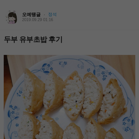
오예땡글
정석
·
2019.09.29 01:16
두부 유부초밥 후기