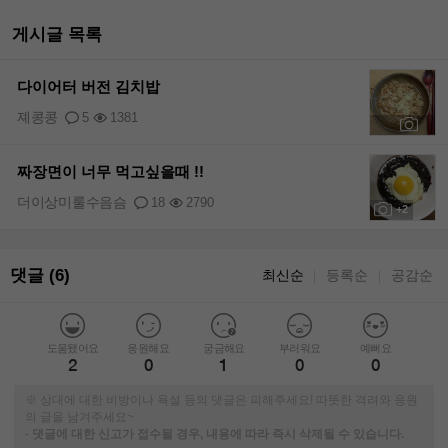
게시글 목록
다이어터 버전 김치밥
졔콩콩
5
1381
+2
짜장면이 너무 먹고싶을때 !!
더이상미룰수음슴
18
2790
+2
댓글 (6)
최신순
등록순
공감순
｜
｜
도움됐어요
응원해요
궁금해요
부러워요
예뻐요
2
0
1
0
0
※ 상대에 대한 비방이나 욕설 등의 댓글은 피해주세요! 따뜻한 격려와 응원
의 글을 남겨주세요~
-
댓글에 대한 신고가 접수될 경우, 내용에 따라 즉시 삭제될 수 있습니다.