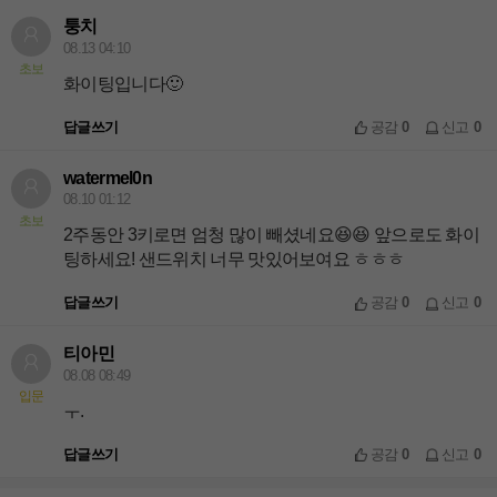
퉁치
08.13 04:10
초보
화이팅입니다🙂
답글쓰기
공감
0
신고
0
watermel0n
08.10 01:12
초보
2주동안 3키로면 엄청 많이 빼셨네요😆😆 앞으로도 화이
팅하세요! 샌드위치 너무 맛있어보여요 ㅎㅎㅎ
답글쓰기
공감
0
신고
0
티아민
08.08 08:49
입문
ㅜ.
답글쓰기
공감
0
신고
0