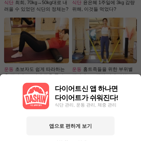
식단
최희, 70kg→50kg대로 내
식단
윤은혜 1주일에 3kg 감량
려올 수 있었던 식단의 정체는?
위해, 이것들 먹었다?
운동
초보자도 쉽게 따라하는
운동
홈트족들을 위한 부위별
홈 필라테스 –어깨 근육 풀어주
필라테스 – 직각 어깨 라인 만
기 편
들기 편
다이어트신 앱 하나면
다이어트가 쉬워진다!
식단 관리, 운동 관리, 체중 관리
앱으로 편하게 보기
성공후기
30일만에 5.1kg 감량
성공후기
먹고 싶은 거 참아가