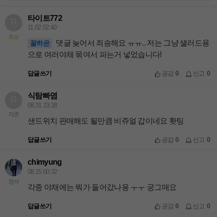
타이트772
11.02 02:40
초보
댓글 늦어서 죄송해요 ㅠㅠ.. 저는 그냥 샐러드용
꿀하은
으로 여러야채 묶여서 파는거 넣었습니다!
답글쓰기
공감
0
신고
0
식탐빠염
08.31 23:28
지존
샌드위치 판매해도 될만큼 비쥬얼 갑이네요 홧팅
답글쓰기
공감
0
신고
0
chimyung
08.15 00:32
정석
각종 야채에는 뭐가 들어갔나용 ㅜㅜ 궁그매요
답글쓰기
공감
0
신고
0