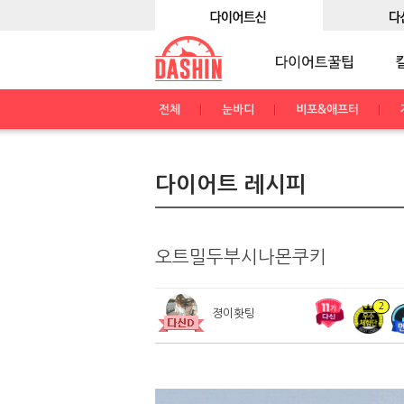
전체
눈바디
비포&애프터
다이어트 레시피
오트밀두부시나몬쿠키
2
졍이홧팅