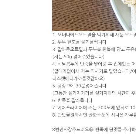
1. 오버나이트오트밀을 먹기위해 사둔 오트
2. 두부 한모를 물기를짭니다
3. 갈아준오트밀과 두부를 한볼에 담고 두
(저는 50g 넣어주었습니다)
4. 비닐봉투에 반죽을 넣어준 후 집에있는 
(밀대가없어서 저는 믹서기로 밀었습니다/
비스켓에더가까울것같아요)
5. 냉장고에 30분넣어줍니다
(그동안 설거지거리를 설거지하면 시간이 
6. 반죽을 잘라줍니다
7. 에어프라이어에 저는 200도에 앞뒤로 
8. 단맛을원하시면 꿀한스푼에 시나몬 가루
8번진짜강추드려요😆 반죽에 단맛을 추가