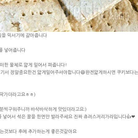
밀을 믹서기에 갈아줍니다
유를 넣어줍니다
어떠한 물체로 얇게 밀어서 펴줍니다!
여기서 정말중요한건 얇게밀어주셔야합니다😆완전얇게하시면 쿠키보다
후딱가더라고요ㅎㅎ)
10분씩구워주니까 바삭바삭하게 맛있더라고요:)
를 넣어서 섞은 꿀을 한면만 발라주세요 진짜 츄러스저리가라입니다👍❤
하는것보다 후에 추가하는게 좋은것같아요