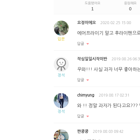
도움됐어요
응원해요
1
0
요정이에오
2020.02.25 15:00
에어프라이기 말고 후라이팬으로
입문
답글
작심일일시작이반
2019.08.26 06:
우와!!! 사실 과자 너무 좋아하는
정석
답글
chimyung
2019.08.17 02:31
와 !! 정말 과자가 된다고요???
정석
답글
짠쿵쿵
2019.08.03 09:42