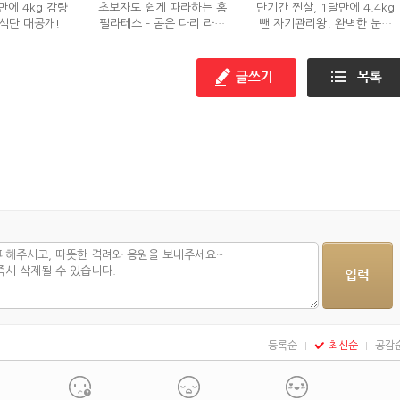
만에 4kg 감량
초보자도 쉽게 따라하는 홈
단기간 찐살, 1달만에 4.4kg
식단 대공개!
필라테스 – 곧은 다리 라인
뺀 자기관리왕! 완벽한 눈바
만들기 편
디!
등록순
최신순
공감