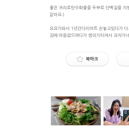
좋은 귀리로탄수화물을 두부로 단백질을 지
같아요:)
요요가와서 1년간다이어트 손놓고있다가 
김에 마음잡으려다가 생리가터져서 과자가
북마크