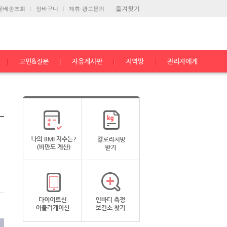
즐겨찾기
문배송조회
장바구니
제휴·광고문의
고민&질문
자유게시판
지역방
관리자에게