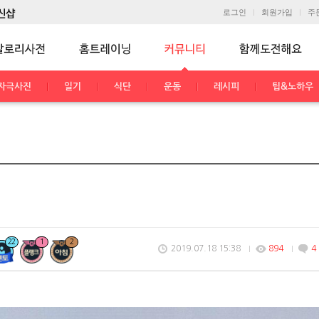
로그인
회원가입
주
자극사진
일기
식단
운동
레시피
팁&노하우
22
1
2
2019.07.18 15:38
894
4