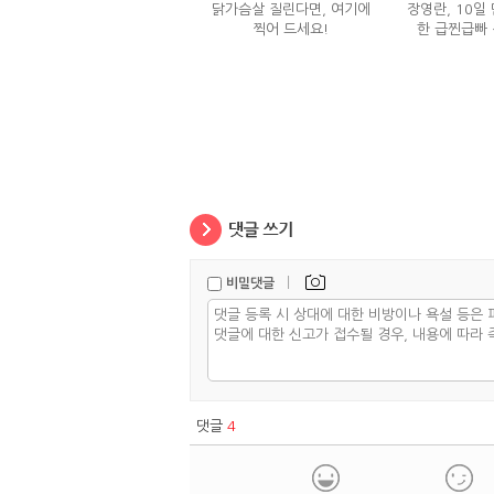
닭가슴살 질린다면, 여기에
장영란, 10일 
찍어 드세요!
한 급찐급빠 
|
비밀댓글
댓글
4