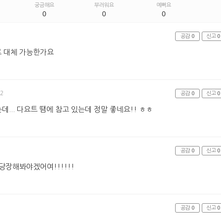
궁금해요
부러워요
예뻐요
0
0
0
공감
0
신고
0
 대체 가능한가요
32
공감
0
신고
0
데... 다요트 땜에 참고 있는데 정말 좋네요!! ㅎㅎ
공감
0
신고
0
 당장해봐야겠어여!!!!!!
공감
0
신고
0