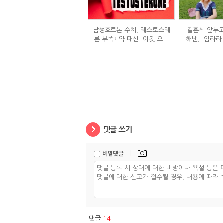
남성호르몬 수치, 테스토스테
결혼식 앞두고
론 부족? 약 대신 '이것'으로
해낸, '임라라
극복 (진저샷 루틴)
단
|
비밀댓글
댓글
14