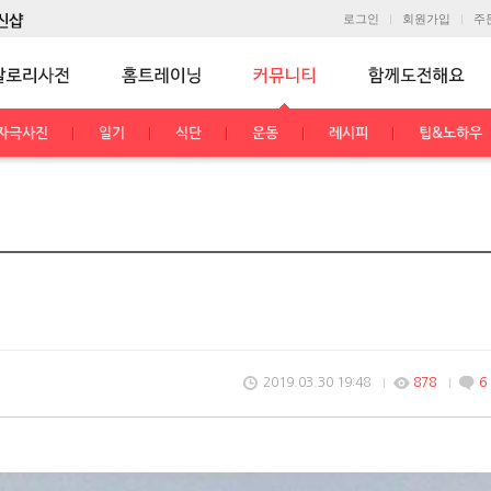
로그인
회원가입
주
자극사진
일기
식단
운동
레시피
팁&노하우
2019.03.30 19:48
878
6