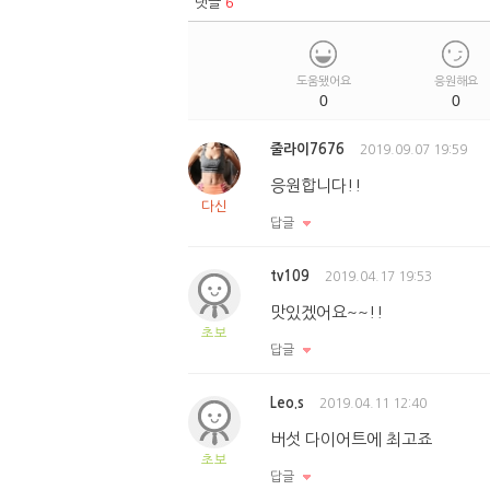
댓글
6
도움됐어요
응원해요
0
0
줄라이7676
2019.09.07 19:59
응원합니다!!
다신
답글
tv109
2019.04.17 19:53
맛있겠어요~~!!
초보
답글
Leo.s
2019.04.11 12:40
버섯 다이어트에 최고죠
초보
답글