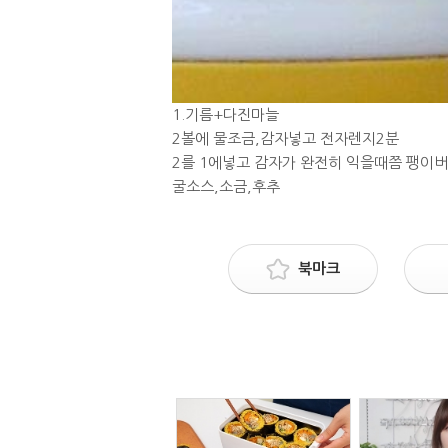
1.기름+다진마늘
2볼에 물조금,감자넣고 전자렌지2분
2를 1에넣고 감자가 완전히 익을때쯤 팽이
굴소스,소금,후추
북마크