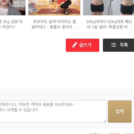
 3kg 감량 위
초보자도 쉽게 따라하는 홈
90kg대에서 80kg대로 빼는
들 먹었다?
필라테스 - 폼롤러 종아리 알
데 1달 걸려! 폭풍감량 비결
빼기 편
공개?