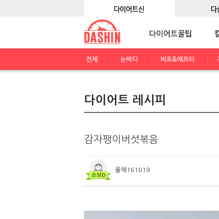
전체
눈바디
비포&애프터
다이어트 레시피
감자팽이버섯볶음
율혜161019