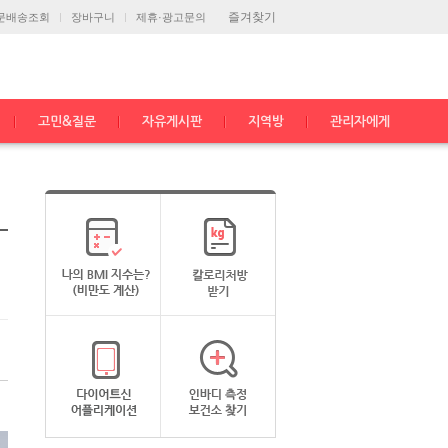
즐겨찾기
문배송조회
장바구니
제휴·광고문의
고민&질문
자유게시판
지역방
관리자에게