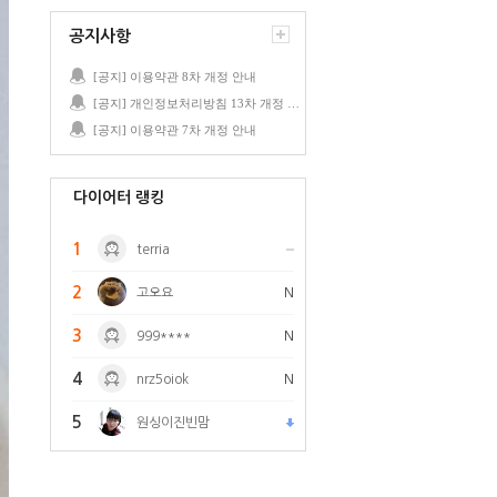
공지사항
[공지] 이용약관 8차 개정 안내
[공지] 개인정보처리방침 13차 개정 안내
[공지] 이용약관 7차 개정 안내
다이어터 랭킹
1
terria
2
고오요
N
3
999****
N
4
nrz5oiok
N
5
원싱이진빈맘