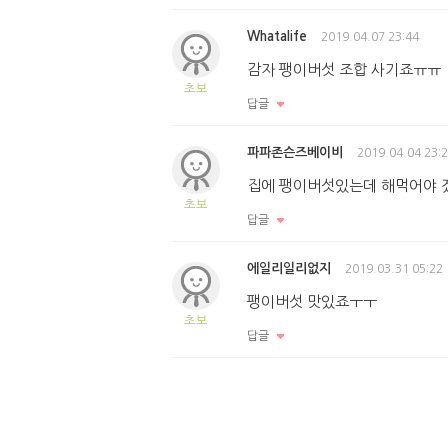
Whatalife
2019.04.07 23:44
감자 팽이버섯 조합 사기죠ㅠㅠ
초보
답글
파파존슨즈베이비
2019.04.04 23:
집에 팽이버섯있는데 해먹어야 
초보
답글
에일리일리없지
2019.03.31 05:22
팽이버섯 맛있죠ㅜㅜ
초보
답글