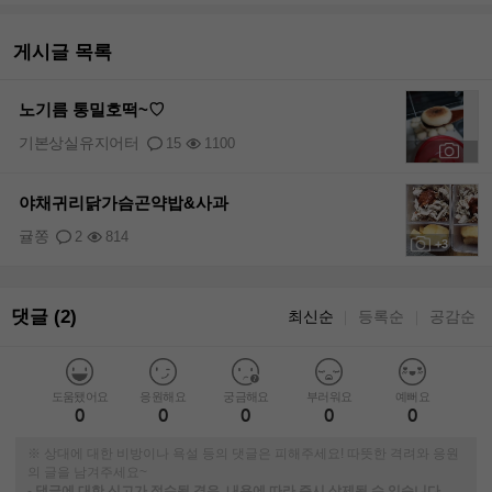
게시글 목록
노기름 통밀호떡~♡
기본상실유지어터
15
1100
+13
야채귀리닭가슴곤약밥&사과
귤쫑
2
814
+3
댓글 (2)
최신순
등록순
공감순
｜
｜
도움됐어요
응원해요
궁금해요
부러워요
예뻐요
0
0
0
0
0
※ 상대에 대한 비방이나 욕설 등의 댓글은 피해주세요! 따뜻한 격려와 응원
의 글을 남겨주세요~
-
댓글에 대한 신고가 접수될 경우, 내용에 따라 즉시 삭제될 수 있습니다.