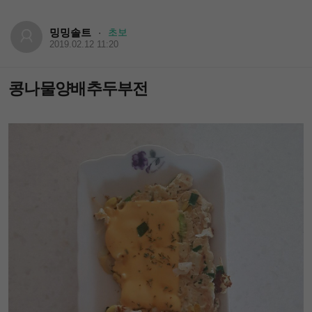
밍밍솔트
초보
·
2019.02.12 11:20
콩나물양배추두부전