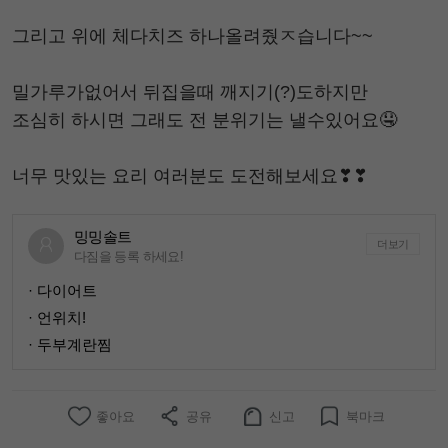
그리고 위에 체다치즈 하나올려줬ㅈ습니다~~
밀가루가없어서 뒤집을때 깨지기(?)도하지만
조심히 하시면 그래도 전 분위기는 낼수있어요🤤
너무 맛있는 요리 여러분도 도전해보세요❣❣
밍밍솔트
더보기
다짐을 등록 하세요!
· 다이어트
· 언위치!
· 두부계란찜
좋아요
공유
신고
북마크