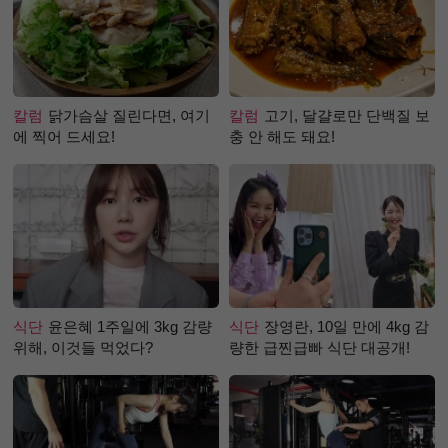
칼럼
닭가슴살 질린다면, 여기
칼럼
고기, 달걀로만 단백질 보
에 찍어 드세요!
충 안 해도 돼요!
식단
윤은혜 1주일에 3kg 감량
식단
장영란, 10일 만에 4kg 감
위해, 이것들 먹었다?
량한 급찐급빠 식단 대공개!