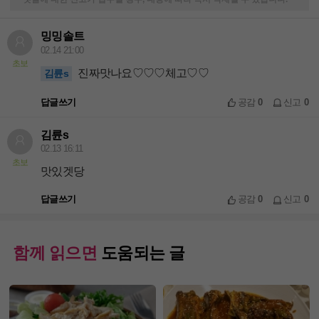
밍밍솔트
02.14 21:00
초보
진짜맛나요♡♡♡체고♡♡
김륜s
답글쓰기
공감
0
신고
0
김륜s
02.13 16:11
초보
맛있겟당
답글쓰기
공감
0
신고
0
함께 읽으면
도움되는 글