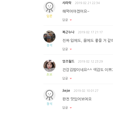
샤라락
2019.02.21 22:34
해먹어야겠어요~
입문
답글
복근누나
2019.02.17 21:17
진짜 입에도, 몸에도 좋을 거 같
정석
답글
앙즈월드
2019.02.12 23:29
건강김밥이네요^^ 색감도 이쁘
초보
답글
Jiejie
2019.02.10 01:27
완전 맛있어보여요
정석
답글