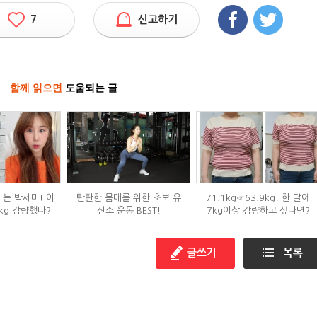
7
신고하기
함께 읽으면
도움되는 글
하는 박세미! 이
탄탄한 몸매를 위한 초보 유
71.1kg☞63.9kg! 한 달에
kg 감량했다?
산소 운동 BEST!
7kg이상 감량하고 싶다면?