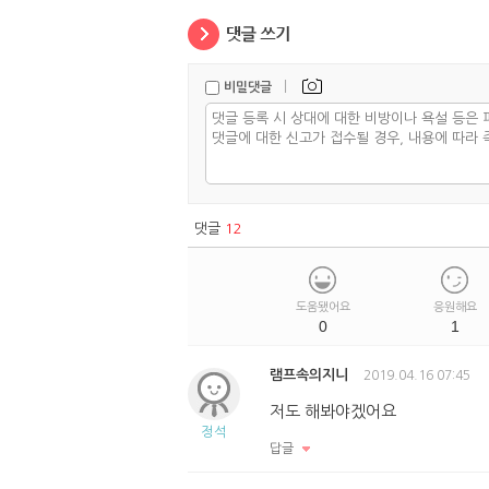
|
비밀댓글
댓글
12
도움됐어요
응원해요
0
1
램프속의지니
2019.04.16 07:45
저도 해봐야겠어요
정석
답글