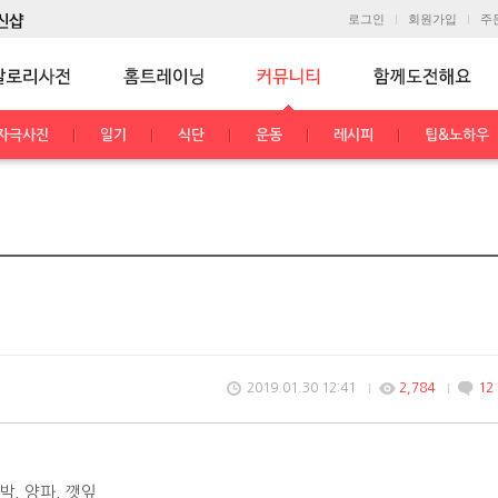
로그인
회원가입
주
자극사진
일기
식단
운동
레시피
팁&노하우
2019.01.30 12:41
2,784
12
박, 양파, 깻잎