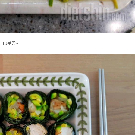
 10분쯤~