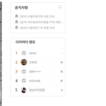
공지사항
[공지] 이용약관 8차 개정 안내
[공지] 개인정보처리방침 13차 개정 안내
[공지] 이용약관 7차 개정 안내
다이어터 랭킹
1
terria
2
고오요
N
3
999****
N
4
nrz5oiok
N
5
원싱이진빈맘