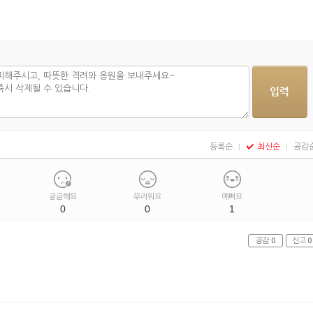
등록순
최신순
공감
궁금해요
부러워요
예뻐요
0
0
1
공감
0
신고
0