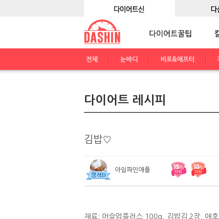
전체
눈바디
비포&애프터
다이어트 레시피
김밥♡
아임파인애플
재료: 머슬업플러스 100g, 김밥김 2장, 애호