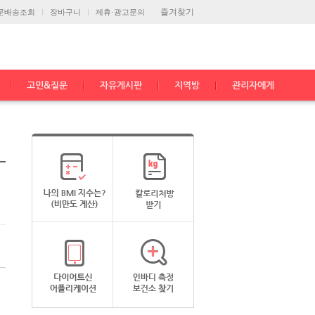
즐겨찾기
문배송조회
장바구니
제휴·광고문의
고민&질문
자유게시판
지역방
관리자에게