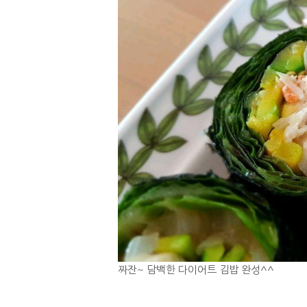
짜잔~ 담백한 다이어트 김밥 완성^^