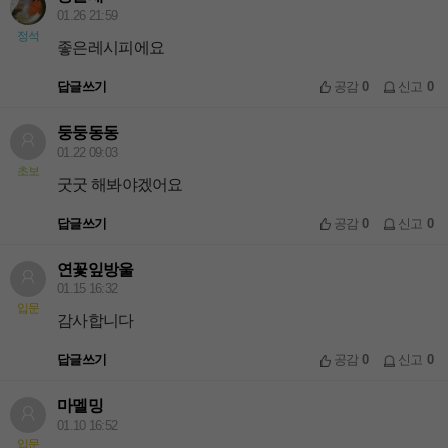
01.26 21:59
정석
좋은레시피에요
답글쓰기
공감
0
신고
0
둥둥동동
01.22 09:03
초보
굿굿 해봐야겠어요
답글쓰기
공감
0
신고
0
연꽃잎방울
01.15 16:32
입문
감사합니다
답글쓰기
공감
0
신고
0
마멜밍
01.10 16:52
입문