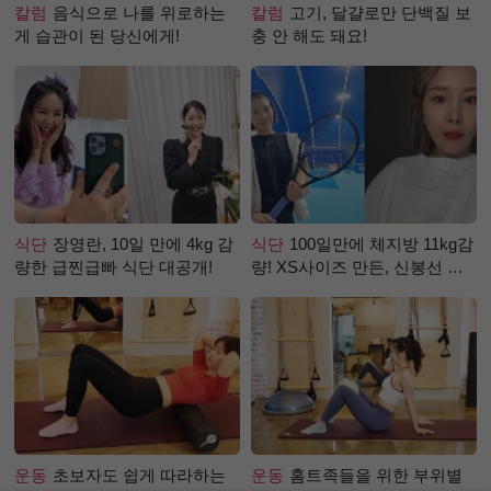
칼럼
음식으로 나를 위로하는
칼럼
고기, 달걀로만 단백질 보
게 습관이 된 당신에게!
충 안 해도 돼요!
식단
장영란, 10일 만에 4kg 감
식단
100일만에 체지방 11kg감
량한 급찐급빠 식단 대공개!
량! XS사이즈 만든, 신봉선 식
단은?
운동
초보자도 쉽게 따라하는
운동
홈트족들을 위한 부위별