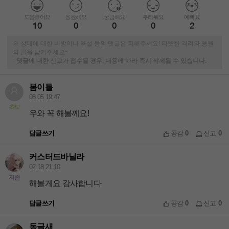
도움됐어요
응원해요
궁금해요
부러워요
예뻐요
10
0
0
0
2
※ 상대에 대한 비방이나 욕설 등의 댓글은 피해주세요! 따뜻한 격려와 응원
의 글을 남겨주세요~
-
댓글에 대한 신고가 접수될 경우, 내용에 따라 즉시 삭제될 수 있습니다.
봄이틀
08.05 19:47
초보
우와 꼭 해볼께요!
답글쓰기
공감
0
신고
0
커스터드바닐라
02.18 21:10
지존
해볼게요 감사합니다
답글쓰기
공감
0
신고
0
동글새