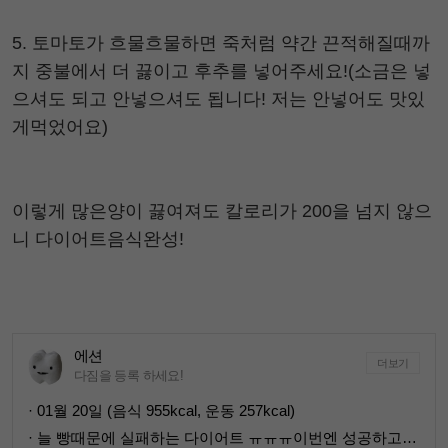
5. 토마토가 흐물흐물하면 죽처럼 약간 끈적해질때까
지 중불에서 더 끓이고 후추를 넣어주세요!(소금은 넣
으셔도 되고 안넣으셔도 됩니다! 저는 안넣어도 맛있
게먹었어요)
이렇게 많은양이 끓여져도 칼로리가 200을 넘지 않으
니 다이어트음식완성!
에션
더보기
다짐을 등록 하세요!
· 01월 20일 (음식 955kcal, 운동 257kcal)
· 늘 빵때문에 실패하는 다이어트 ㅠㅠㅠ이번엔 성공하고싶어요!