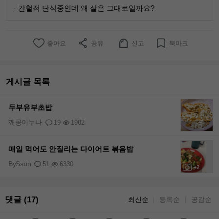
· 간헐적 단식중인데 왜 살은 그대로일까요?
좋아요
공유
신고
북마크
게시글 목록
두부유부초밥
깨콩이누나
19
1982
+1
매일 먹어도 안질리는 다이어트 볶음밥
BySsun
51
6330
+2
댓글 (17)
최신순
등록순
공감순
｜
｜