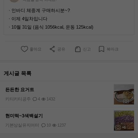
· 인바디 체중계 구매하시분~?
· 이제 4일차입니다
· 10월 31일 (음식 1056kcal, 운동 125kcal)
좋아요
공유
신고
북마크
게시글 목록
든든한 요거트
키티키티공주
4
1432
+1
현미떡~3색백설기
기본상실유지어터
10
1237
+6