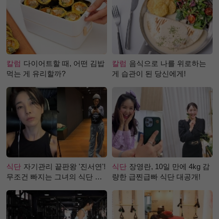
칼럼
다이어트할 때, 어떤 김밥
칼럼
음식으로 나를 위로하는
먹는 게 유리할까?
게 습관이 된 당신에게!
식단
자기관리 끝판왕 '진서연'!
식단
장영란, 10일 만에 4kg 감
무조건 빠지는 그녀의 식단 정
량한 급찐급빠 식단 대공개!
체는?