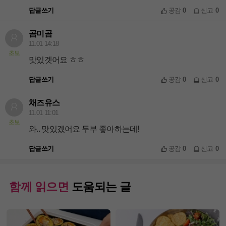
답글쓰기
공감
0
신고
0
곰미곰
11.01 14:18
초보
맛있겟어요 ㅎㅎ
답글쓰기
공감
0
신고
0
채즈유스
11.01 11:01
초보
와.. 맛있겠어요 두부 좋아하는데!
답글쓰기
공감
0
신고
0
함께 읽으면
도움되는 글