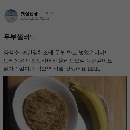
햇살선생
초보
·
2018.11.01 01:32
두부샐러드
양상추, 어린잎채소에 두부 반모 넣었습니다!
드레싱은 엑스트라버진 올리브오일 두숟갈이요.
닭가슴살이랑 먹으면 정말 맛있어요 👍🏻👍🏻