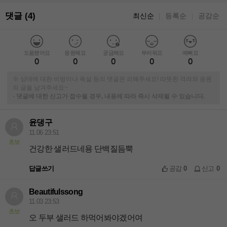
댓글 (4)
최신순
등록순
공감순
｜
｜
도움됐어요
응원해요
궁금해요
부러워요
예뻐요
0
0
0
0
0
※ 상대에 대한 비방이나 욕설 등의 댓글은 피해주세요! 따뜻한 격려와 응원
의 글을 남겨주세요~
-
댓글에 대한 신고가 접수될 경우, 내용에 따라 즉시 삭제될 수 있습니다.
윤댕구
11.06 23:51
초보
건강한 샐러드네용 단백질듬뿍
답글쓰기
공감
0
신고
0
Beautifulssong
11.03 23:53
초보
오 두부 샐러드 하먹어봐야겠어여