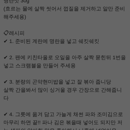
명란젓 30g
(흐르는 물에 살짝 씻어서 껍질을 제거하고 알만 준비
해주세용)
📋레시피
✔ 1. 준비된 계란에 명란을 넣고 쉐킷쉐킷
✔ 2. 팬에 키친타올로 오일을 아주 살짝 묻힌뒤 1번을
넣고 스크램블을 만들어 주세용
✔ 3. 분량의 곤약현미밥을 넣고 잘 볶아 줍니당
살짝 간을봐서 많이 싱거울 경우 간장으로 간해줍니
다
✔ 4. 그릇에 옮겨 담고 가늘게 채썬 파와 조미김으로
마무리 하면 끝!! 파나 김은 볶을때 넣어도 되지만 저