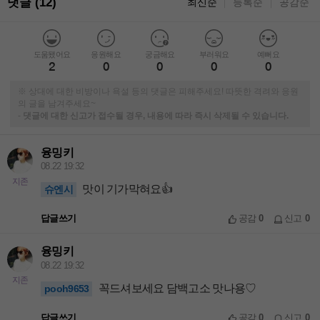
댓글 (12)
최신순
등록순
공감순
｜
｜
도움됐어요
응원해요
궁금해요
부러워요
예뻐요
2
0
0
0
0
※ 상대에 대한 비방이나 욕설 등의 댓글은 피해주세요! 따뜻한 격려와 응원
의 글을 남겨주세요~
-
댓글에 대한 신고가 접수될 경우, 내용에 따라 즉시 삭제될 수 있습니다.
융밍키
08.22 19:32
지존
맛이 기가막혀요👍
슈엔시
답글쓰기
공감
0
신고
0
융밍키
08.22 19:32
지존
꼭드셔보세요 담백고소 맛나용♡
pooh9653
답글쓰기
공감
0
신고
0