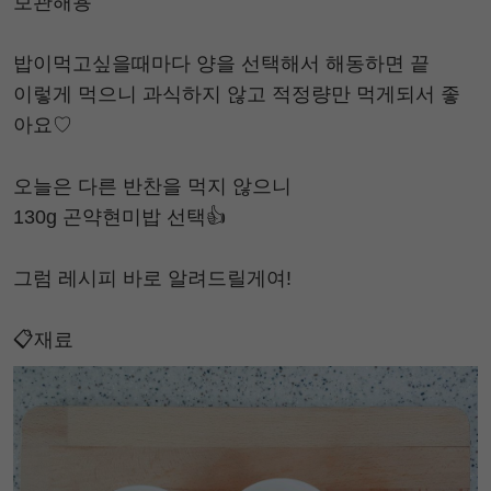
보관해용
밥이먹고싶을때마다 양을 선택해서 해동하면 끝
이렇게 먹으니 과식하지 않고 적정량만 먹게되서 좋
아요♡
오늘은 다른 반찬을 먹지 않으니
130g 곤약현미밥 선택👍
그럼 레시피 바로 알려드릴게여!
📋재료