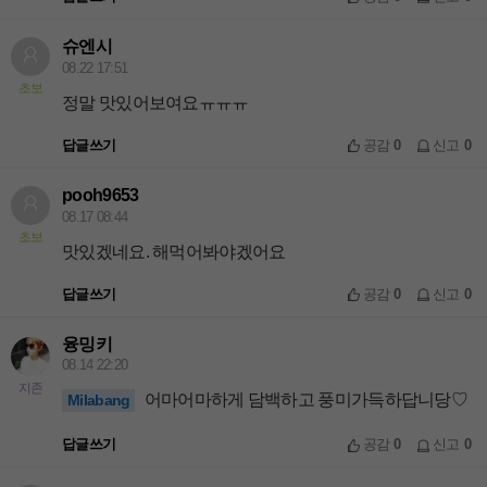
슈엔시
08.22 17:51
초보
정말 맛있어보여요ㅠㅠㅠ
답글쓰기
공감
0
신고
0
pooh9653
08.17 08:44
초보
맛있겠네요. 해먹어봐야겠어요
답글쓰기
공감
0
신고
0
융밍키
08.14 22:20
지존
어마어마하게 담백하고 풍미가득하답니당♡
Milabang
답글쓰기
공감
0
신고
0