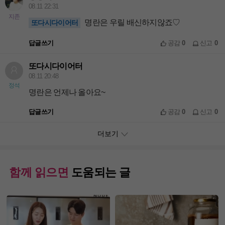
08.11 22:31
지존
명란은 우릴 배신하지않죠♡
또다시다이어터
답글쓰기
공감
0
신고
0
또다시다이어터
08.11 20:48
정석
명란은 언제나 올아요~
답글쓰기
공감
0
신고
0
더보기
함께 읽으면
도움되는 글