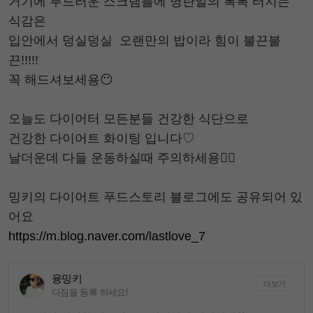
거기에 부드러운 스크램블에 명란알의 톡톡 터지는
식감은
입안에서 덩실덩실 오랜만의 밥이라 힘이 불끈불
끈!!!!!
꼭 해드셔보세용😶
오늘도 다이어터 모든분들 건강한 식단으로
건강한 다이어트 화이팅 입니다♡
날더운데 다들 운동하실때 주의하세용🙆‍♀️
밍키의 다이어트 푸드스토리 블로그에도 공유되어 있
어요
https://m.blog.naver.com/lastlove_7
융밍키
더보기
다짐을 등록 하세요!