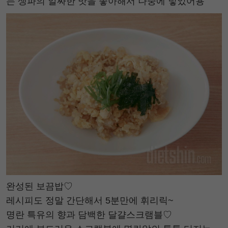
는 생파의 알싸한 맛을 좋아해서 나중에 넣었어용
완성된 보끔밥♡
레시피도 정말 간단해서 5분만에 휘리릭~
명란 특유의 향과 담백한 달걀스크램블♡