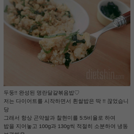
두둥!! 완성된 명란달걀볶음밥♡
저는 다이어트를 시작하면서 흰쌀밥은 딱 !! 끊었습니
당
그래서 항상 곤약쌀과 찰현미를 5:5비율로 하여
밥을 지어놓고 100g과 130g씩 적절히 소분하여 냉동