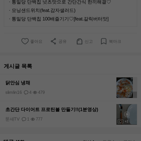
· 통밀당 단백칩 넛츠맛으로 간단간식 한끼해결♡
· 모닝샌드위치(feat.감자샐러드)
· 통밀당 단백칩 100배즐기기♡[feat.갈릭버터맛]
좋아요
공유
신고
북마크
게시글 목록
닭안심 냉채
slimlin16
4
479
+1
초간단 다이어트 프로틴볼 만들기!!(1분영상)
뚠새TV
1
777
+1