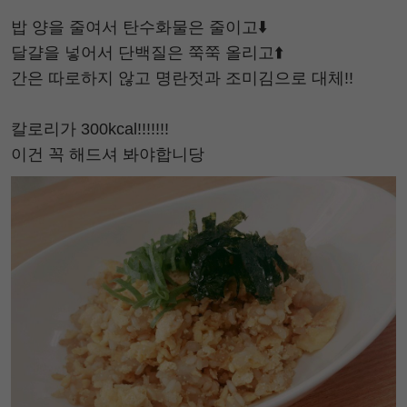
밥 양을 줄여서 탄수화물은 줄이고⬇️
달걀을 넣어서 단백질은 쭉쭉 올리고⬆️
간은 따로하지 않고 명란젓과 조미김으로 대체!!
칼로리가 300kcal!!!!!!!
이건 꼭 해드셔 봐야합니당