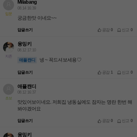
Milabang
08.14 16:39
입문
궁금한맛 이네요~~
답글쓰기
공감
0
신고
0
융밍키
08.12 17:10
지존
넹 ~ 꼭드셔보세용♡
애플캔디
답글쓰기
공감
1
신고
0
애플캔디
08.12 16:37
초보
맛있어보이네요. 저희집 냉동실에도 잠자는 명란 한번 해
봐야겠어요
답글쓰기
공감
0
신고
0
융밍키