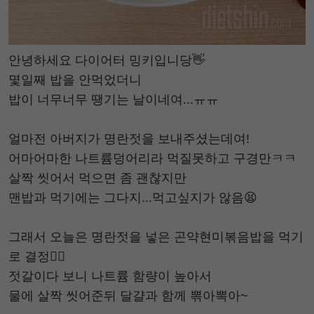
안녕하세요 다이어터 밍키입니당👋
몇일째 밥을 안먹었더니
밥이 너무너무 땡기는 날이네여...ㅠㅠ
얼마전 아버지가 명란젓을 보내주셨는데여!
어마어마한 나트륨덩어리라 먹질못하고 구경만ㅋㅋ
살짝 씻어서 먹으면 좀 괜찮지만
맨밥과 먹기에는 그다지...먹고싶지가 않음😫
그래서 오늘은 명란젓을 넣은 곤약현미볶음밥을 먹기
로 결정🙆‍♀️
젓갈이다 보니 나트륨 함량이 높아서
물에 살짝 씻어준뒤 달걀과 함께 뽂아뽁아~