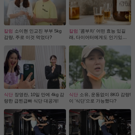
칼럼
소이현 인교진 부부 5kg
칼럼
'콤부차' 어떤 효능 있길
감량, 주로 이것 먹었다?
래, 다이어터에게도 인기있는
걸까?
식단
장영란, 10일 만에 4kg 감
식단
소유, 운동없이 8KG 감량!
량한 급찐급빠 식단 대공개!
이 '식단'으로 가능했다?