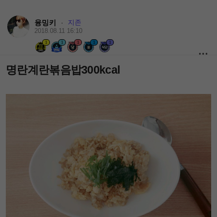
융밍키
지존
·
2018.08.11 16:10
1
1
1
1
1
명란계란볶음밥300kcal