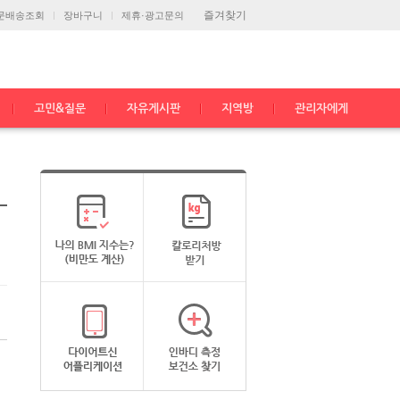
즐겨찾기
문배송조회
장바구니
제휴·광고문의
고민&질문
자유게시판
지역방
관리자에게