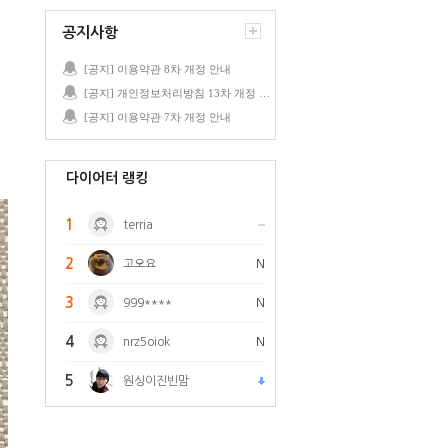
공지사항
[공지] 이용약관 8차 개정 안내
[공지] 개인정보처리방침 13차 개정 안내
[공지] 이용약관 7차 개정 안내
다이어터 랭킹
1
terria
2
고오요
N
3
999****
N
4
nrz5oiok
N
5
원싱이진빈맘