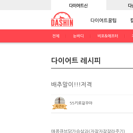
전체
눈바디
비포&애프터
다이어트 레시피
배추말이!!!저격
55키로갈꾸야
매콤큐브닭가슴살과(자잘자잘잘라주기)