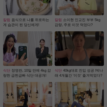
칼럼
음식으로 나를 위로하는
칼럼
소이현 인교진 부부 5kg
게 습관이 된 당신에게!
감량, 주로 이것 먹었다?
식단
장영란, 10일 만에 4kg 감
식단
40kg대로 진입 성공 !박나
량한 급찐급빠 식단 대공개!
래 4개월간 '이것' 즐겨먹었다?