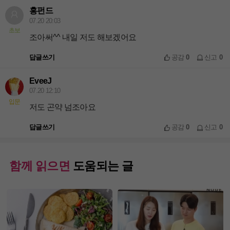
홍펀드
07.20 20:03
초보
조아써^^ 내일 저도 해보겠어요
답글쓰기
공감
0
신고
0
EveeJ
07.20 12:10
입문
저도 곤약 넘조아요
답글쓰기
공감
0
신고
0
함께 읽으면
도움되는 글