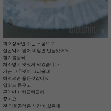
회포장하면 주는 초장으로
실곤약에 넣어 비빔면 만들었어요
참기름살짝
채소넣고 맛있게 먹었습니다
가끔 고추맛이 그리울때
해먹으면 좋은것같아요
입맛도 돋우고
곤약면이 탱글탱글하니
좋아요
전 익힌곤약은 식감이 싫은데