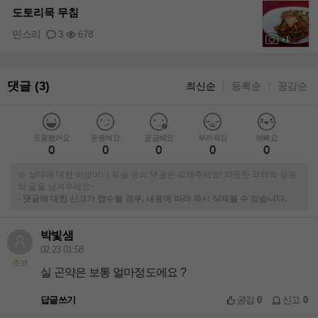
도토리묵 무침
민스리
3
678
+1
댓글 (3)
최신순
등록순
공감순
｜
｜
도움됐어요
응원해요
궁금해요
부러워요
예뻐요
0
0
0
0
0
※ 상대에 대한 비방이나 욕설 등의 댓글은 피해주세요! 따뜻한 격려와 응원
의 글을 남겨주세요~
-
댓글에 대한 신고가 접수될 경우, 내용에 따라 즉시 삭제될 수 있습니다.
박빛샘
02.23 01:58
초보
실 곤약은 보통 얼마정도에요 ?
답글쓰기
공감
0
신고
0