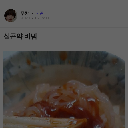
푸챠
지존
·
2018.07.15 18:00
실곤약 비빔