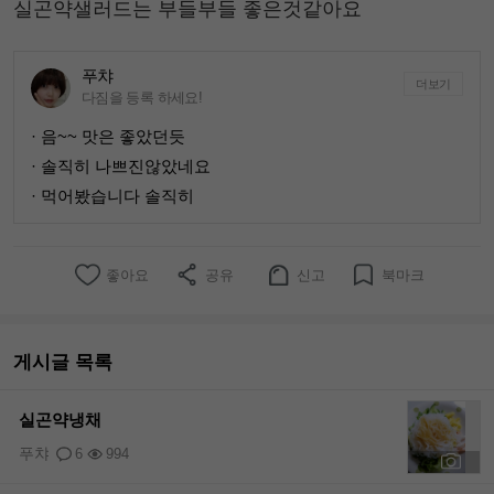
실곤약샐러드는 부들부들 좋은것같아요
푸챠
더보기
다짐을 등록 하세요!
· 음~~ 맛은 좋았던듯
· 솔직히 나쁘진않았네요
· 먹어봤습니다 솔직히
좋아요
공유
신고
북마크
게시글 목록
실곤약냉채
푸챠
6
994
+1