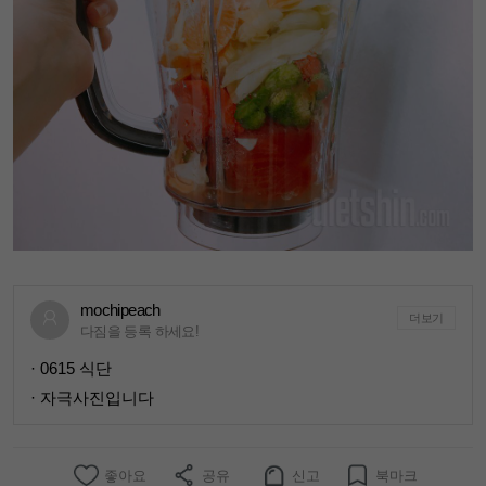
mochipeach
더보기
다짐을 등록 하세요!
· 0615 식단
· 자극사진입니다
좋아요
공유
신고
북마크