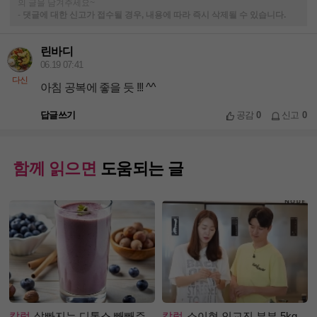
의 글을 남겨주세요~
-
댓글에 대한 신고가 접수될 경우, 내용에 따라 즉시 삭제될 수 있습니다.
린바디
06.19 07:41
다신
아침 공복에 좋을 듯 !!! ^^
답글쓰기
공감
0
신고
0
함께 읽으면
도움되는 글
칼럼
살빠지는 디톡스 빼빼주
칼럼
소이현 인교진 부부 5kg