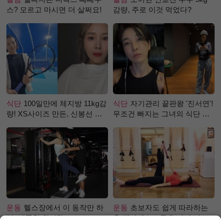
스? 모르고 마시면 더 살쩌요!
감량, 주로 이것 먹었다?
식단
100일만에 체지방 11kg감
식단
자기관리 끝판왕 '진서연'!
량! XS사이즈 만든, 신봉선 식
무조건 빠지는 그녀의 식단 정
단은?
체는?
운동
헬스장에서 이 동작만 하
운동
초보자도 쉽게 따라하는
면, 애플힙 완성?!
홈 필라테스 – 곧은 다리 라인