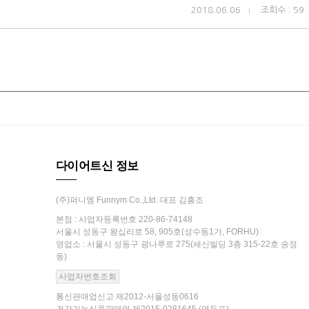
2018.06.06
조회수 : 59
다이어트신 정보
(주)퍼니엠 Funnym Co.,Ltd. 대표 김흥조
본점 : 사업자등록번호 220-86-74148
서울시 성동구 왕십리로 58, 905호(성수동1가, FORHU)
영업소 : 서울시 성동구 광나루로 275(세신빌딩 3층 315-22호 송정
동)
사업자번호조회
통신판매업신고 제2012-서울성동0616
건강기능식품판매업 제2015-0281645 (영등포)