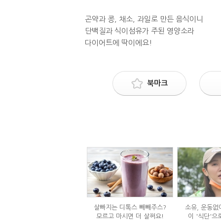
곤약과 콩, 채소, 과일로 만든 음식이니
단백질과 식이섬유가 주된 영양소라
다이어트에 딱이에요!
북마크
살빠지는 디톡스 빼빼주스?
소유, 운동없이
모르고 마시면 더 살쩌요!
이 '식단'으