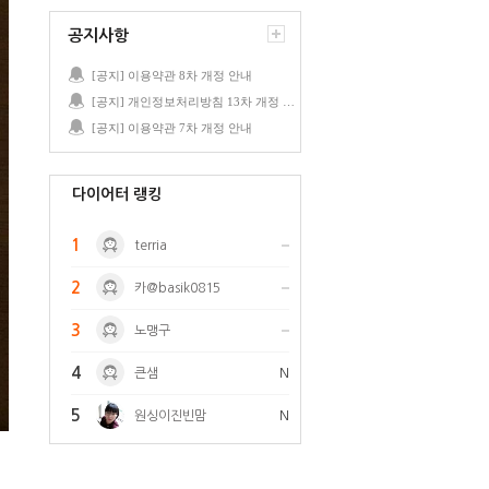
공지사항
[공지] 이용약관 8차 개정 안내
[공지] 개인정보처리방침 13차 개정 안내
[공지] 이용약관 7차 개정 안내
다이어터 랭킹
1
terria
2
카@basik0815
3
노맹구
4
큰샘
N
5
원싱이진빈맘
N