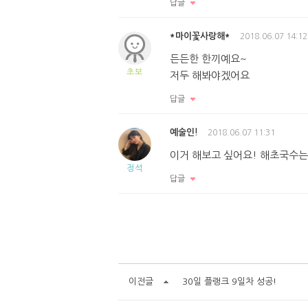
답글
*마이꽃사랑해*
2018.06.07 14:12
든든한 한끼예요~
초보
저두 해봐야겠어요
답글
예술인!
2018.06.07 11:31
이거 해보고 싶어요! 해초국수는 
정석
답글
이전글
30일 플랭크 9일차 성공!