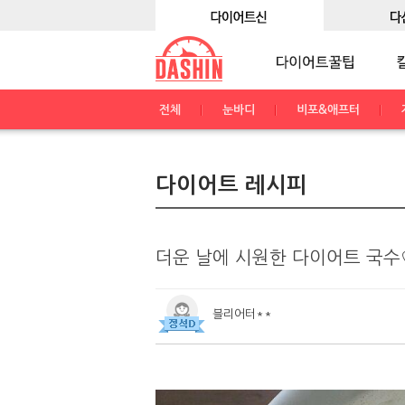
전체
눈바디
비포&애프터
다이어트 레시피
더운 날에 시원한 다이어트 국수
블리어터**