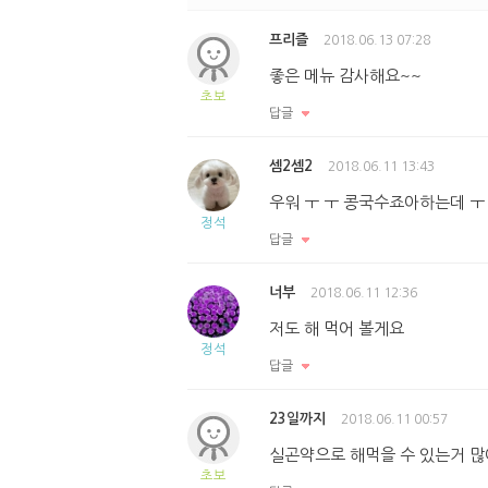
프리즐
2018.06.13 07:28
좋은 메뉴 감사해요~~
초보
답글
셈2셈2
2018.06.11 13:43
우워 ㅜ ㅜ 콩국수죠아하는데 ㅜ
정석
답글
너부
2018.06.11 12:36
저도 해 먹어 볼게요
정석
답글
23일까지
2018.06.11 00:57
실곤약으로 해먹을 수 있는거 많
초보