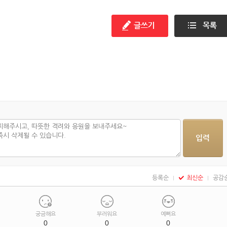
만들기 편
등록순
최신순
공감
궁금해요
부러워요
예뻐요
0
0
0