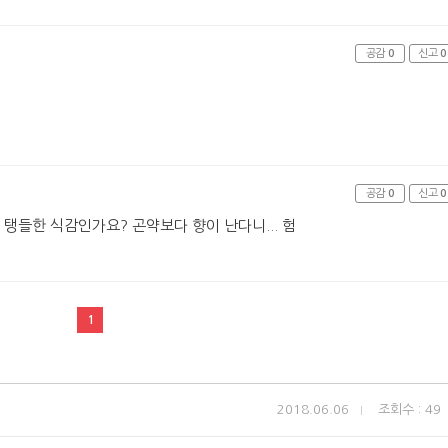
공감
0
신고
0
공감
0
신고
0
탱들한 식감인가요? 곤약보다 향이 난다니... 험
1
2018.06.06
조회수 : 49