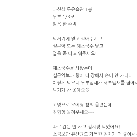
다신샵 두유습관 1봉
두부 1/3모
얼음 한 주먹
믹서기에 넣고 갈아주시고
실곤약 또는 해초국수 넣고
얼음 좀 더 띄워주세요!
해초국수를 사봤는데
실곤약보다 향이 더 강해서 손이 안 가더니
이렇게 먹으니 두부냄새가 해초냄새를 잡아
먹기가 참 좋아요♡
고명으로 오이랑 참외 올렸는데
취향껏 올려주세요~~
따로 간은 안 하고 김치랑 먹었어요!
소금보단 유산균도 가득한 김치가 더 좋아서