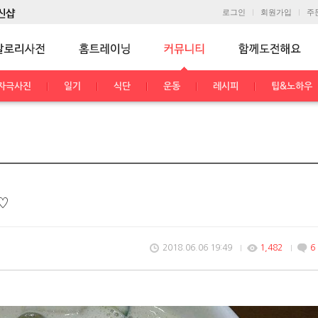
로그인
회원가입
주
자극사진
일기
식단
운동
레시피
팁&노하우
♡
2018.06.06 19:49
1,482
6