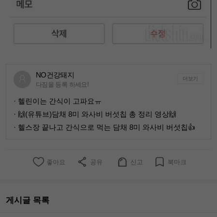
NO건강돼지
더보기
다짐을 등록 하세요!
· 헬린이는 간식이 고파요ㅠ
· 🙌(유튜브)담채 8미 와사비 버섯칩 총 정리 영상🙌
· 헬스장 끝나고 간식으로 먹는 담채 8미 와사비 버섯칩👍
좋아요
공유
신고
북마크
게시글 목록