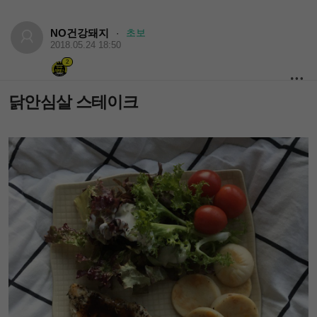
NO건강돼지
초보
·
2018.05.24 18:50
2
닭안심살 스테이크