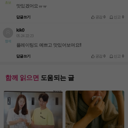
초보
맛있겠어요ㅠㅠ
답글쓰기
공감
0
신고
0
kik0
05.24 22:23
정석
플레이팅도 예쁘고 맛있어보여요!!
답글쓰기
공감
0
신고
0
함께 읽으면
도움되는 글