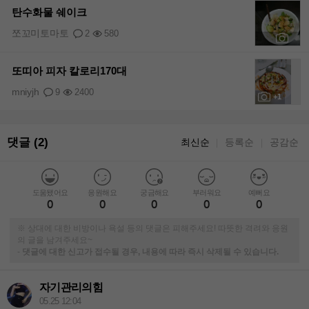
탄수화물 쉐이크
쪼꼬미토마토
2
580
+2
또띠아 피자 칼로리170대
mniyjh
9
2400
+1
댓글 (2)
최신순
등록순
공감순
｜
｜
도움됐어요
응원해요
궁금해요
부러워요
예뻐요
0
0
0
0
0
※ 상대에 대한 비방이나 욕설 등의 댓글은 피해주세요! 따뜻한 격려와 응원
의 글을 남겨주세요~
-
댓글에 대한 신고가 접수될 경우, 내용에 따라 즉시 삭제될 수 있습니다.
자기관리의힘
05.25 12:04