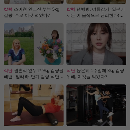
칼럼
소이현 인교진 부부 5kg
칼럼
냉방병, 여름감기, 일본에
감량, 주로 이것 먹었다?
서는 이 음식으로 관리한다(생
강즙 진저샷)
식단
결혼식 앞두고 9kg 감량을
식단
윤은혜 1주일에 3kg 감량
해낸, '임라라' 단기 감량 식단
위해, 이것들 먹었다?
은?