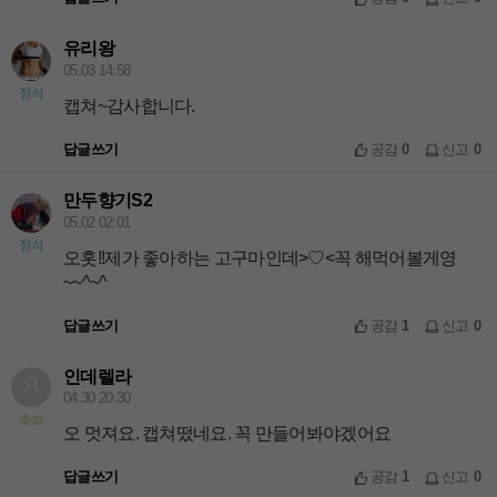
유리왕
05.03 14:58
정석
캡쳐~감사합니다.
답글쓰기
공감
0
신고
0
만두향기S2
05.02 02:01
정석
오홋!!제가 좋아하는 고구마인데>♡<꼭 해먹어볼게영
~~^~^
답글쓰기
공감
1
신고
0
인데렐라
04.30 20:30
초보
오 멋져요. 캡쳐떴네요. 꼭 만들어봐야겠어요
답글쓰기
공감
1
신고
0