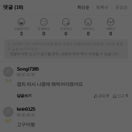
댓글 (16)
최신순
등록순
공감순
｜
｜
도움됐어요
응원해요
궁금해요
부러워요
예뻐요
3
0
0
0
0
※ 상대에 대한 비방이나 욕설 등의 댓글은 피해주세요! 따뜻한 격려와 응원
의 글을 남겨주세요~
-
댓글에 대한 신고가 접수될 경우, 내용에 따라 즉시 삭제될 수 있습니다.
Songi7395
06.02 21:34
초보
캡처 떠서 나중에 해먹어야겠어요
답글쓰기
공감
0
신고
0
kein0125
05.30 20:20
입문
고구마짱