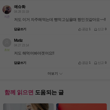
예슈화
04.28 15:19
지존
저도 이거 자주해먹는데 빵먹고싶을때 짱인것같아요~~!!
답글쓰기
공감
1
신고
0
Matiz
04.27 23:14
초보
저도 해먹어봐야겟어요!!
답글쓰기
공감
1
신고
0
더보기
함께 읽으면
도움되는 글