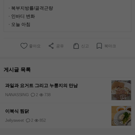
· 복부지방률/골격근량
· 인바디 변화
· 오늘 아침
좋아요
공유
신고
북마크
게시글 목록
과일과 요거트 그리고 누룽지의 만남
NANASSING
2
738
+1
이북식 찜닭
Jellysweet
2
852
+2