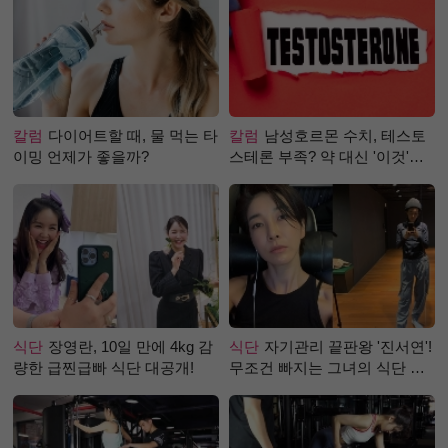
칼럼
다이어트할 때, 물 먹는 타
칼럼
남성호르몬 수치, 테스토
이밍 언제가 좋을까?
스테론 부족? 약 대신 '이것'으
로 극복 (진저샷 루틴)
식단
장영란, 10일 만에 4kg 감
식단
자기관리 끝판왕 '진서연'!
량한 급찐급빠 식단 대공개!
무조건 빠지는 그녀의 식단 정
체는?