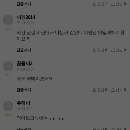
답글쓰기
공감
1
신고
0
어겐2014
05.13 22:29
초보
약간 달걀 비린내가 나는거 같은데 이럴땐 어떻게해야할
까요?!
답글쓰기
공감
0
신고
0
꿈돌이2
05.09 20:37
초보
저도 해봐야겠어요
답글쓰기
공감
0
신고
0
유졍이
05.04 00:47
초보
먹어보고싶네여ㅠㅠㅠㅠ
답글쓰기
공감
0
신고
0