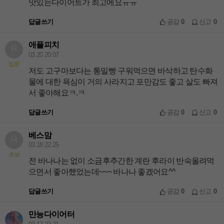
맛있는다이어트가 최고에요ㅠㅠ
답글쓰기
공감
0
신고
0
애플피치
03.20 20:07
입문
저도 고구마보다는 통밀빵 구워먹으면 바삭하고 탄수화
물에 대한 욕심이 거의 사라지고 포만감도 좋고 살도 빠져
서 좋아해요ㅋ.ㅋ
답글쓰기
공감
0
신고
0
베스맘
03.18 22:25
초보
전 바나나는 없이 소금후추간한 계란 후라이 반숙올려먹
으면서 좋아했었는데~~~ 바나나 좋겠어요^^
답글쓰기
공감
0
신고
0
만능다이어터