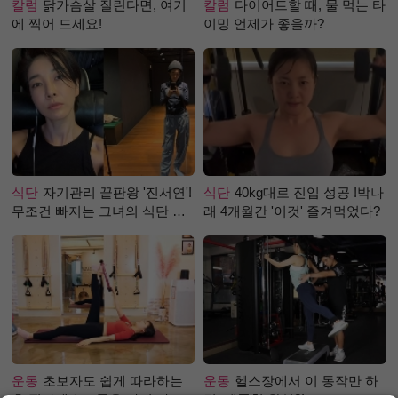
칼럼
닭가슴살 질린다면, 여기
칼럼
다이어트할 때, 물 먹는 타
에 찍어 드세요!
이밍 언제가 좋을까?
식단
자기관리 끝판왕 '진서연'!
식단
40kg대로 진입 성공 !박나
무조건 빠지는 그녀의 식단 정
래 4개월간 '이것' 즐겨먹었다?
체는?
운동
초보자도 쉽게 따라하는
운동
헬스장에서 이 동작만 하