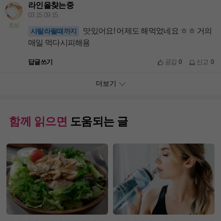
라인을찾는중
03.15 09:15
초보
맛있어요! 어제도 해먹었네요 ㅎㅎ 거의
샤랄라될때까지
매일 먹다시피해용
답글쓰기
공감
0
신고
0
더보기
함께 읽으면
도움되는 글