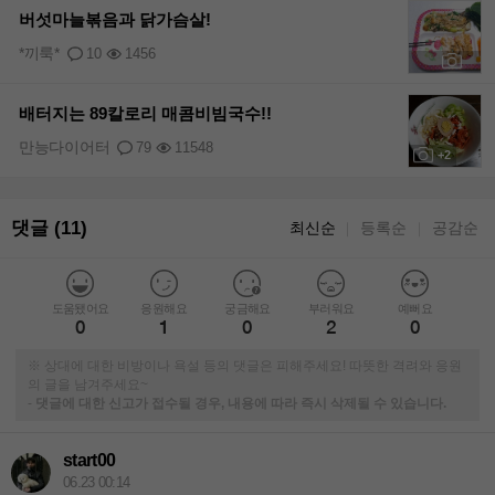
버섯마늘볶음과 닭가슴살!
*끼룩*
10
1456
+1
배터지는 89칼로리 매콤비빔국수!!
만능다이어터
79
11548
+2
댓글 (11)
최신순
등록순
공감순
｜
｜
도움됐어요
응원해요
궁금해요
부러워요
예뻐요
0
1
0
2
0
※ 상대에 대한 비방이나 욕설 등의 댓글은 피해주세요! 따뜻한 격려와 응원
의 글을 남겨주세요~
-
댓글에 대한 신고가 접수될 경우, 내용에 따라 즉시 삭제될 수 있습니다.
start00
06.23 00:14