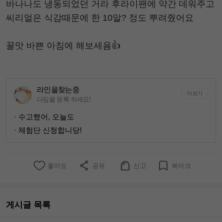
바나나도 냉동되었던 거라 후라이팬에 약간 데워주고
씨리얼은 식감때문에 한 10알? 정도 뿌려줬어요
꿀맛 바쁜 아침에 해보세욤👍
라인을찾는중
더보기
다짐을 등록 하세요!
· 수고했어, 오늘도
· 체험단 신청합니당!
좋아요
공유
신고
북마크
게시글 목록