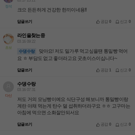
03.17 23:21
정석
크으 든든하게 건강한 한끼이네용!!
답글쓰기
공감
0
신고
0
라인을찾는중
03.16 09:22
초보
맞아요! 저도 밀가루 먹고싶을땐 통밀빵 먹어
수댕수랑
요 ㅎ 부담도 없고 좋더라고요 굿초이스이십니다~
답글쓰기
공감
1
신고
0
수댕수랑
03.16 07:31
다신
저도 거의 모닝빵이예요 식단구성 해보니까 통밀빵이랑
계란 야채 먹는게 탄수 덜 섭취하더라구요 ㅎㅎ 고구마는
아침에 먹으면 소화잘안되서요
답글쓰기
공감
0
신고
0