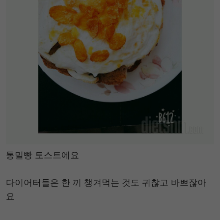
통밀빵 토스트에요
다이어터들은 한 끼 챙겨먹는 것도 귀찮고 바쁘잖아
요