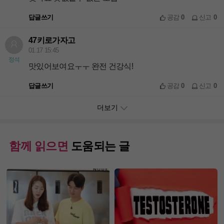
답글쓰기
공감
0
신고
0
47키로가자고
01.17 15:45
정석
맛있어보여요ㅜㅜ 완전 건강식!
답글쓰기
공감
0
신고
0
더보기
함께 읽으면
도움되는 글