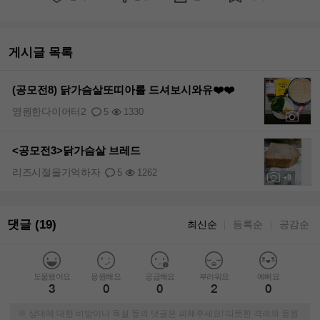
게시글 목록
(공모전8) 닭가슴살또띠아롤 드셔보시와유❤️❤️
영원한다이어터2
5
1330
+11
<공모전3>닭가슴살 브레드
리즈시절을기억하자
5
1262
+9
댓글 (19)
최신순
등록순
공감순
｜
｜
도움됐어요
응원해요
궁금해요
부러워요
예뻐요
3
0
0
2
0
※ 상대에 대한 비방이나 욕설 등의 댓글은 피해주세요! 따뜻한 격려와 응원