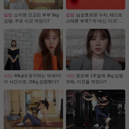
칼럼
소이현 인교진 부부 5kg
칼럼
남성호르몬 수치, 테스토
감량, 주로 이것 먹었다?
스테론 부족? 약 대신 '이것'으
로 극복 (진저샷 루틴)
식단
40kg대 유지하는 박세미!
식단
윤은혜 1주일에 3kg 감량
이 식단으로, 20kg 감량했다?
위해, 이것들 먹었다?