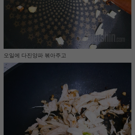
오일에 다진양파 볶아주고