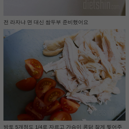
전 라자냐 면 대신 쌈두부 준비했어요
방토 5개정도 1/4로 자르고 가슴이 콩닭 잘게 찢어주