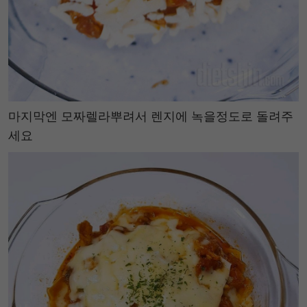
마지막엔 모짜렐라뿌려서 렌지에 녹을정도로 돌려주
세요