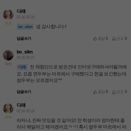
다럐
02.16 20:24
초보
넵 감사합니다-!
be_slim
답글쓰기
공감
0
신고
0
be_slim
02.16 20:21
다신
전 체험단으로 받은건데 인터넷구매하셔야될꺼예
다럐
요. 요즘 면두부는 마트에서 구매했다고 한걸 보긴했는데
쌈두부는 모르겠어요^^
답글쓰기
공감
0
신고
0
다럐
02.16 20:19
초보
라자냐, 진짜 맛있을 것 같아요! 전 학생이라 엄마한테 졸
라서 해달라고 해야겠어요ㅋㅋ! 혹시 쌈두부 마트에서 따