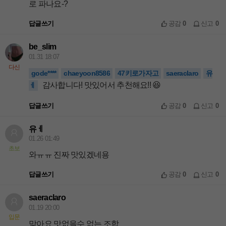
로 파나요-?
답글쓰기
공감
0
신고
0
be_slim
01.31 18:07
다신
gode****
chaeyoon8586
47키로가자고
saeraclaro
유
감사합니다! 맛있어서 추천해요!! 😆
ㅔ
답글쓰기
공감
0
신고
0
유ㅔ
01.26 01:49
초보
와ㅠㅠ 진짜 맛있겠네용
답글쓰기
공감
0
신고
0
saeraclaro
01.19 20:00
입문
맞아요 맛없을수 없는 조합