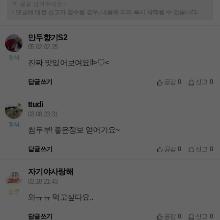
의 글을 남겨주세요~
-
댓글에 대한 신고가 접수될 경우, 내용에 따라 즉시 삭제될 수 있습니다.
만두향기S2
05.02 02:25
정석
진짜 맛있어보여요!!>♡<
답글쓰기
공감
0
신고
0
ttudi
03.08 23:31
정석
쌈두부! 좋은정보 얻어가요~
답글쓰기
공감
0
신고
0
자기야사랑해
02.18 21:43
입문
와ㅠㅠ 먹고싶다요..
답글쓰기
공감
0
신고
0