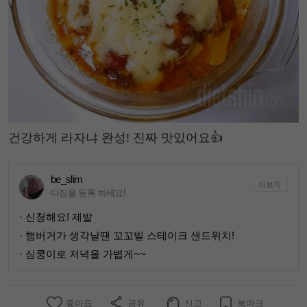
건강하게 라자냐 완성! 진짜 맛있어요👍
be_slim
더보기
다짐을 등록 하세요!
· 신청해요! 제발
· 햄버거가 생각날땐 꼬꼬빌 스테이크 샌드위치!
· 심쿵이로 저녁을 가볍게~~
좋아요
공유
신고
북마크