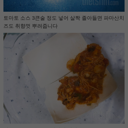
토마토 소스 3큰술 정도 넣어 살짝 졸아들면 파마산치
즈도 취향껏 뿌려줍니다