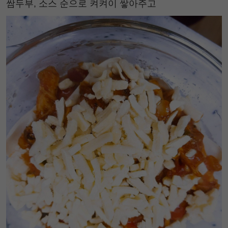
쌈두부, 소스 순으로 켜켜이 쌓아주고