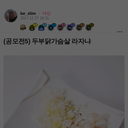
be_slim
다신
·
2017.12.27 19:31
1
1
5
2
1
5
5
(공모전5) 두부닭가슴살 라자냐