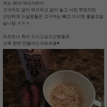
저는 워낙 대식가라서
고구마도 같이 먹으려고 같이 놓고 사진 찍었지만
간단하게 드실분들은 고구마는 빼고 드시면 좋을것같
습니당 ㅎㅎㅎ
리조또나 죽이 드시고싶으신분들은
꼬옥 한번 만들어드셔보세용♥