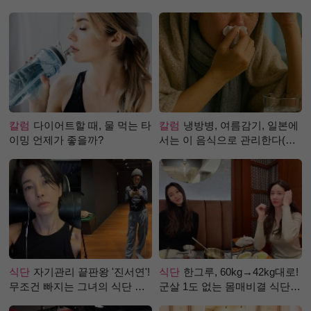
칼럼
다이어트할 때, 물 먹는 타
칼럼
냉방병, 여름감기, 일본에
이밍 언제가 좋을까?
서는 이 음식으로 관리한다(생
강즙 진저샷)
식단
자기관리 끝판왕 '진서연'!
식단
한그루, 60kg→42kg대로!
무조건 빠지는 그녀의 식단 정
군살 1도 없는 몸매비결 식단
체는?
은?