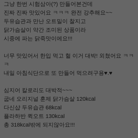
그냥 한번 시험삼아(?) 만들어본건데
진짜 진짜 맛있어요 ㅋㅋㅋ 완전 강추해요~~
두유습관과 만난 오트밀이 찰지고
닭가슴살이 약간 조미된 상품이라
시중에 파는 닭죽맛이에요!!!
너무 맛있어서 한입 먹고 헐 이거 대박! 외쳤어요 ㅋㅋ
ㅋ
내일 아침식단으로 또 만들어 먹으려구용♥.♥
심지어 칼로리도 대박적~~~
굽네 오리지널 훈제 닭가슴살 120kcal
다신샵 두유습관 68kcal
플라하반 퀵오트 130kcal
총 318kcal밖에 되지않아요!!!