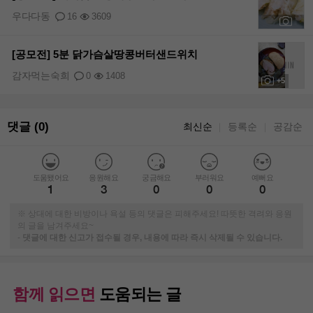
우다다동
16
3609
+6
[공모전] 5분 닭가슴살땅콩버터샌드위치
감자먹는숙희
0
1408
+5
댓글 (0)
최신순
등록순
공감순
｜
｜
도움됐어요
응원해요
궁금해요
부러워요
예뻐요
1
3
0
0
0
※ 상대에 대한 비방이나 욕설 등의 댓글은 피해주세요! 따뜻한 격려와 응원
의 글을 남겨주세요~
-
댓글에 대한 신고가 접수될 경우, 내용에 따라 즉시 삭제될 수 있습니다.
함께 읽으면
도움되는 글