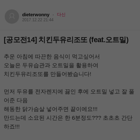
dieterwonny
다신
·
2017.12.22 21:44
[공모전14] 치킨두유리조또 (feat.오트밀)
추운 아침에 따끈한 음식이 먹고싶어서
오늘은 두유습관과 오트밀을 활용하여
치킨두유리조또를 만들어봤습니다!
먼저 두유를 전자렌지에 끓인 후에 오트밀 넣고 잘 풀
어준 다음
해동한 닭가슴살 넣어주면 끝이에요!!!
만드는데 소요된 시간은 한 6분정도??? 초초초 간단
하죠!!!