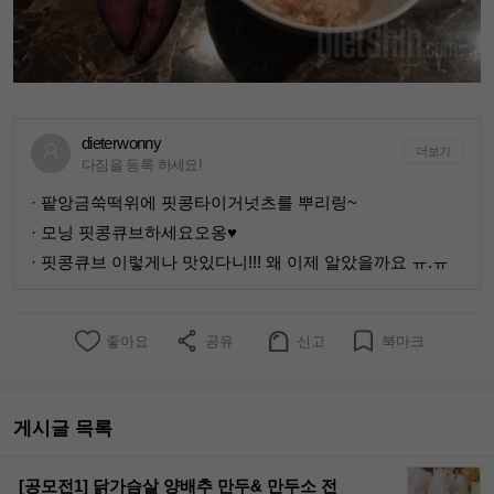
dieterwonny
더보기
다짐을 등록 하세요!
· 팥앙금쑥떡위에 핏콩타이거넛츠를 뿌리링~
· 모닝 핏콩큐브하세요오옹♥
· 핏콩큐브 이렇게나 맛있다니!!! 왜 이제 알았을까요 ㅠ.ㅠ
좋아요
공유
신고
북마크
게시글 목록
[공모전1] 닭가슴살 양배추 만두& 만두소 전