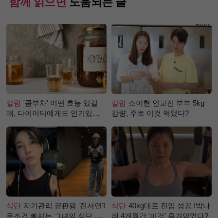
함께 읽으면
도움되는 글
칼럼
'콤부차' 어떤 효능 있길
칼럼
소이현 인교진 부부 5kg
래, 다이어터에게도 인기있는
감량, 주로 이것 먹었다?
걸까?
식단
자기관리 끝판왕 '진서연'!
식단
40kg대로 진입 성공 !박나
무조건 빠지는 그녀의 식단 정
래 4개월간 '이것' 즐겨먹었다?