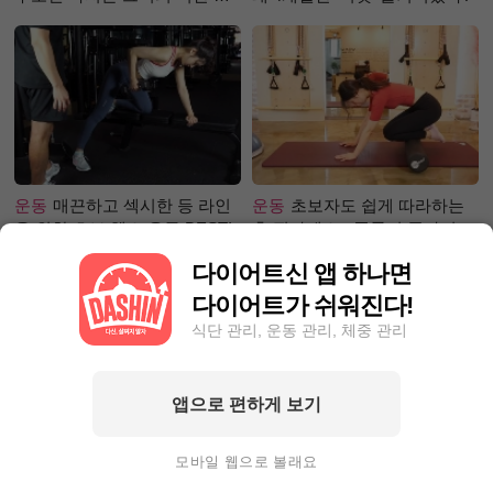
체는?
운동
매끈하고 섹시한 등 라인
운동
초보자도 쉽게 따라하는
을 위한 초보 헬스 운동 BEST!
홈 필라테스 - 폼롤러 종아리 알
빼기 편
다이어트신 앱 하나면
다이어트가 쉬워진다!
식단 관리, 운동 관리, 체중 관리
앱으로 편하게 보기
성공후기
5kg 감량! 다이어트
성공후기
71.1kg☞63.9kg! 한
챌린지 1등 거머쥔, 그녀의 성
달에 7kg이상 감량하고 싶다
모바일 웹으로 볼래요
공팁 대방출!
면?