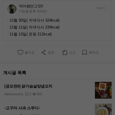
먹어봤던그맛!!
더보기
다짐을 등록 하세요!
· 12월 30일( 저녁식사 324kcal)
· 12월 11일( 저녁식사 239kcal)
· 11월 13일( 운동 212kcal)
좋아요
공유
신고
북마크
게시글 목록
[공모전6] 닭가슴살양념꼬치
dieterwonny
2
501
+1
▫️고구마 사과 스무디▫️