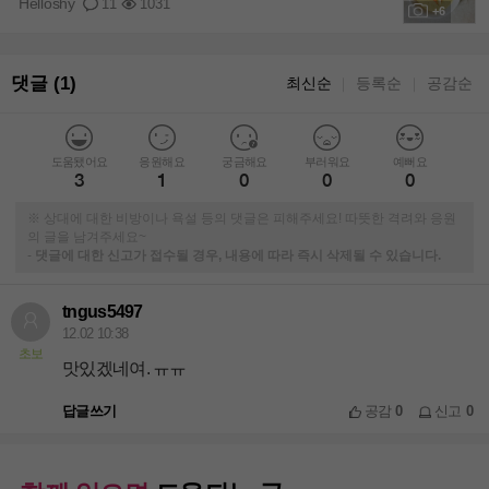
Helloshy
11
1031
+6
댓글 (1)
최신순
등록순
공감순
｜
｜
도움됐어요
응원해요
궁금해요
부러워요
예뻐요
3
1
0
0
0
※ 상대에 대한 비방이나 욕설 등의 댓글은 피해주세요! 따뜻한 격려와 응원
의 글을 남겨주세요~
-
댓글에 대한 신고가 접수될 경우, 내용에 따라 즉시 삭제될 수 있습니다.
tngus5497
12.02 10:38
초보
맛있겠네여. ㅠㅠ
답글쓰기
공감
0
신고
0