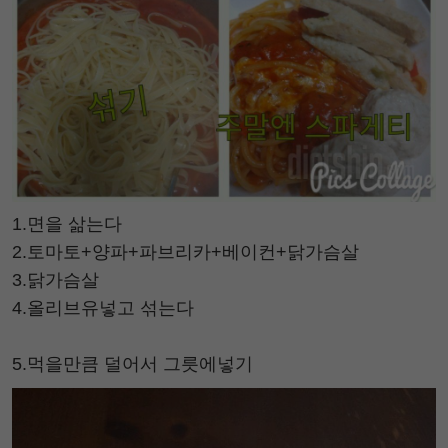
1.면을 삶는다
2.토마토+양파+파브리카+베이컨+닭가슴살
3.닭가슴살
4.올리브유넣고 섞는다
5.먹을만큼 덜어서 그릇에넣기