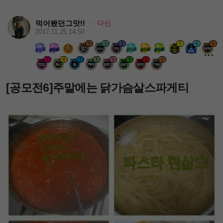
먹어봤던그맛!!
다신
·
2017.11.25 14:50
1
1
1
5
6
1
1
4
1
1
1
1
1
2
[공모전6]주말에는 닭가슴살스파게티