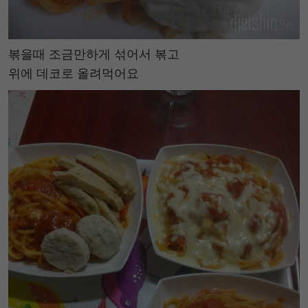
볶을때 조금만하게 섞어서 볶고
위에 데코로 올려먹어요