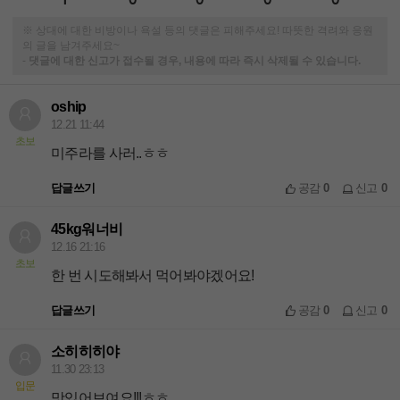
※ 상대에 대한 비방이나 욕설 등의 댓글은 피해주세요! 따뜻한 격려와 응원
의 글을 남겨주세요~
-
댓글에 대한 신고가 접수될 경우, 내용에 따라 즉시 삭제될 수 있습니다.
oship
12.21 11:44
초보
미주라를 사러..ㅎㅎ
답글쓰기
공감
0
신고
0
45kg워너비
12.16 21:16
초보
한 번 시도해봐서 먹어봐야겠어요!
답글쓰기
공감
0
신고
0
소히히히야
11.30 23:13
입문
맛있어보여요!!!ㅎㅎ