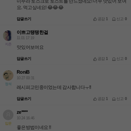
미주라 토스크로 토스트를 만드셨네요! 너무 맛있어 보여
요. 먹고싶네요! 😂😂😂
답글쓰기
공감
1
신고
0
이쁘고탱탱한걸
11.01 17:19
지존
맛있어보여요
답글쓰기
공감
1
신고
0
RoniB
10.27 00:31
정석
레시피고민중이었는데 감사합니다ㅜ!!
답글쓰기
공감
1
신고
0
ze****
10.24 16:46
입문
좋은방법이네요 !!