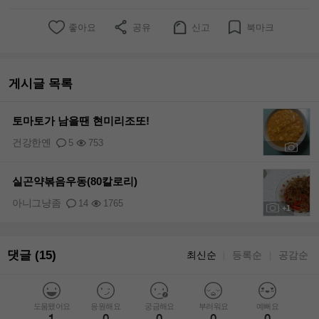
좋아요
공유
신고
북마크
게시글 목록
토마토가 남을땐 현미리조또!
건강한옌
5
753
+3
실곤약볶음우동(80칼로리)
아니그냥좀
14
1765
+1
댓글 (15)
최신순
등록순
공감순
｜
｜
도움됐어요
응원해요
궁금해요
부러워요
예뻐요
1
0
0
0
0