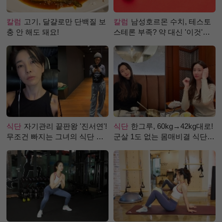
칼럼
고기, 달걀로만 단백질 보
칼럼
남성호르몬 수치, 테스토
충 안 해도 돼요!
스테론 부족? 약 대신 '이것'으
로 극복 (진저샷 루틴)
식단
자기관리 끝판왕 '진서연'!
식단
한그루, 60kg→42kg대로!
무조건 빠지는 그녀의 식단 정
군살 1도 없는 몸매비결 식단
체는?
은?