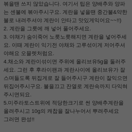
볶을땐 쓰지 않았습니다. 여기서 팁은 양배추와 양파
는 센불에 볶아주시구요. 계란을 넣을땐 중간불&약한
불로 내려주셔야 계란이 안타고 맛있게익어요~~!!)
2. 계란을 그릇에 깨 넣어 풀어주세요.
3. 야채가 숨이죽어 노릇노릇해지면 계란을 넣어주세
요. 이때 계란이 익기전 야채와 고루섞이게 저어주셔
야해요 오믈렛처럼요.
4.채소와 계란이섞이면 주위에 올리브유5g을 둘러주
세요. 그런 후 후라이팬과 계란사이에 올리브유가 잘
스며들도록 뒤집게로 잘 들어주시구 계란이 잘익으면
뒤집어주시구요. 불을끄고 잔열로 계란속까지 다익혀
주시면되요.
5.미주라토스트위에 적당한크기로 썬 양배추계란을
올려주시고 10g의 캐찹을 잘나누어서 뿌려주세요
그러면 완성!!