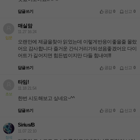
답글쓰기
공감
0
신고
0
매실맘
11.27 16:24
입문
오랜만에 제글을찾아 읽었는데 이렇게반응이좋을줄 몰랐
어요 감사합니다 즐거운 간식거리가되셨음좋겠어요 다이
어트가 길어지면 힘든법이지만 다들 힘내여!!!
답글쓰기
공감
0
신고
0
타임!
11.18 21:54
초보
한번 시도해보고 싶네요~^^
답글쓰기
공감
0
신고
0
Sirius/B
11.07 22:10
정석