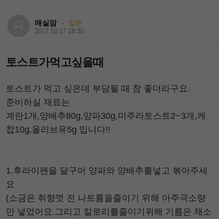
매실맘
입문
·
2017.10.17 18:30
토스트가먹고싶을때
토스트가 먹고 싶은데 부담될 때 참 좋더라구요.
준비하실 재료는
계란1개,양배추80g,양파30g,미주라토스트2~3개,캐
찹10g,올리브유5g 입니다!!
1.후라이팬을 달구어 양파와 양배추를넣고 볶아주세
요
(소금은 취향껏 전 나트륨을줄이기 위해 아주극소량
만 넣었어요.그리고 칼로리를줄이기위해 기름은 채소