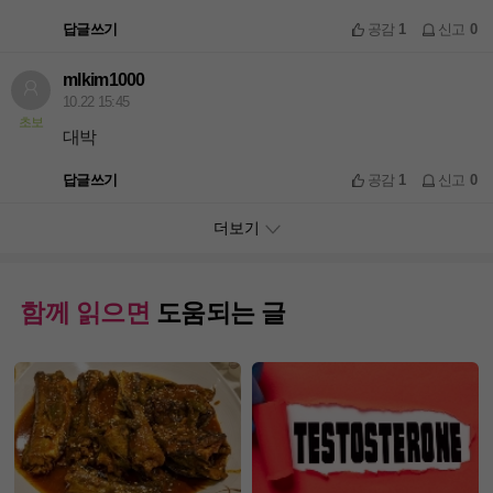
답글쓰기
공감
1
신고
0
mlkim1000
10.22 15:45
초보
대박
답글쓰기
공감
1
신고
0
더보기
함께 읽으면
도움되는 글