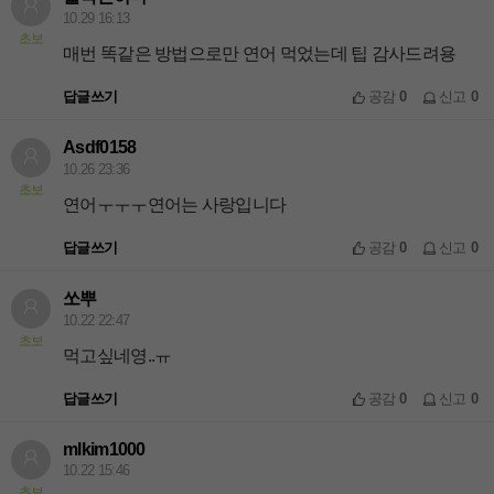
10.29 16:13
초보
매번 똑같은 방법으로만 연어 먹었는데 팁 감사드려용
답글쓰기
공감
0
신고
0
Asdf0158
10.26 23:36
초보
연어ㅜㅜㅜ연어는 사랑입니다
답글쓰기
공감
0
신고
0
쏘뿌
10.22 22:47
초보
먹고싶네영..ㅠ
답글쓰기
공감
0
신고
0
mlkim1000
10.22 15:46
초보