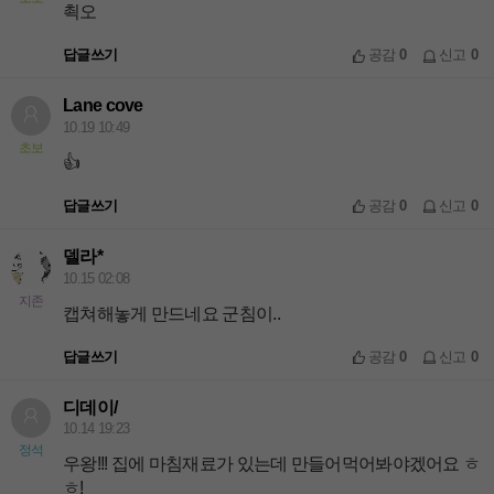
쵝오
답글쓰기
공감
0
신고
0
Lane cove
10.19 10:49
초보
👍
답글쓰기
공감
0
신고
0
델라*
10.15 02:08
지존
캡쳐해놓게 만드네요 군침이..
답글쓰기
공감
0
신고
0
디데이/
10.14 19:23
정석
우왕!!! 집에 마침재료가 있는데 만들어먹어봐야겠어요 ㅎ
ㅎ!