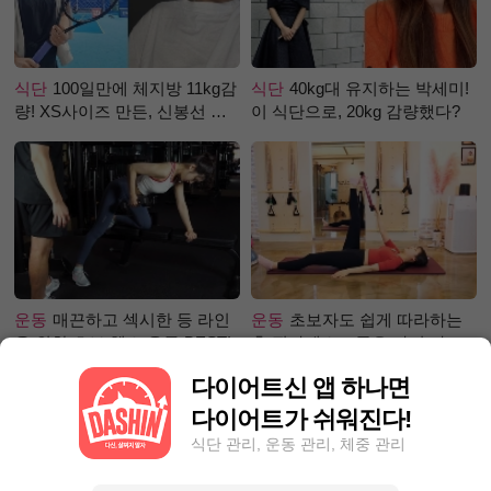
식단
100일만에 체지방 11kg감
식단
40kg대 유지하는 박세미!
량! XS사이즈 만든, 신봉선 식
이 식단으로, 20kg 감량했다?
단은?
운동
매끈하고 섹시한 등 라인
운동
초보자도 쉽게 따라하는
을 위한 초보 헬스 운동 BEST!
홈 필라테스 – 곧은 다리 라인
만들기 편
다이어트신 앱 하나면
다이어트가 쉬워진다!
식단 관리, 운동 관리, 체중 관리