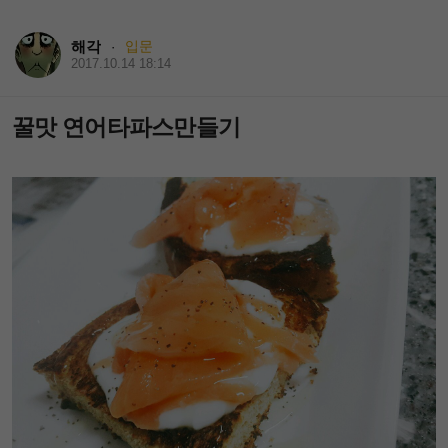
해각
입문
·
2017.10.14 18:14
꿀맛 연어타파스만들기