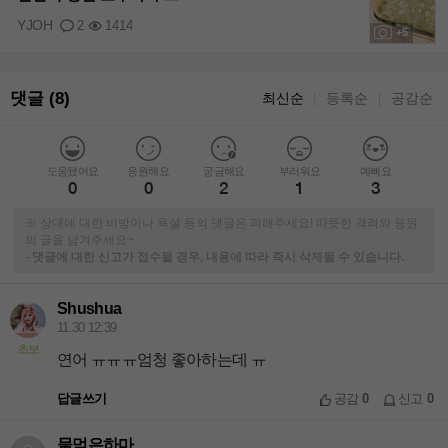
YJOH
2
1414
+5
댓글 (8)
최신순
등록순
공감순
｜
｜
도움됐어요
응원해요
궁금해요
부러워요
예뻐요
0
0
2
1
3
※ 상대에 대한 비방이나 욕설 등의 댓글은 피해주세요! 따뜻한 격려와 응원
의 글을 남겨주세요~
-
댓글에 대한 신고가 접수될 경우, 내용에 따라 즉시 삭제될 수 있습니다.
Shushua
11.30 12:39
초보
연어 ㅠㅠㅠ엄청 좋아하는데 ㅠ
답글쓰기
공감
0
신고
0
물먹은하마