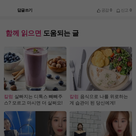
답글쓰기
공감
0
신고
0
함께 읽으면
도움되는 글
칼럼
살빠지는 디톡스 빼빼주
칼럼
음식으로 나를 위로하는
스? 모르고 마시면 더 살쩌요!
게 습관이 된 당신에게!