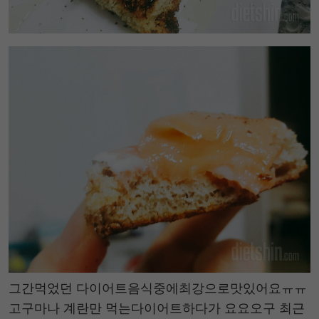
그간먹었던 다이어트음식중에최강으로맛있어요ㅠㅠ
고구마나 계란만 먹는다이어트하다가 요요오구 최근