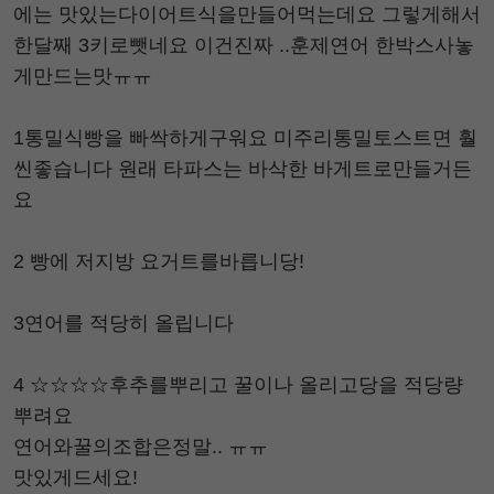
에는 맛있는다이어트식을만들어먹는데요 그렇게해서
한달째 3키로뺏네요 이건진짜 ..훈제연어 한박스사놓
게만드는맛ㅠㅠ
1통밀식빵을 빠싹하게구워요 미주리통밀토스트면 훨
씬좋습니다 원래 타파스는 바삭한 바게트로만들거든
요
2 빵에 저지방 요거트를바릅니당!
3연어를 적당히 올립니다
4 ☆☆☆☆후추를뿌리고 꿀이나 올리고당을 적당량
뿌려요
연어와꿀의조합은정말.. ㅠㅠ
맛있게드세요!