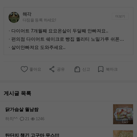
해각
더보기
다짐을 등록 하세요!
· 다이어트 7개월째 요요온살이 두달째 안빠져요..
· 편의점 다이어트 쉐이크로 빵집 퀄리티 노밀가루 쉬폰케이크만들기
· 살이안빠져요 도와주세요..
좋아요
공유
신고
북마크
게시글 목록
닭가슴살 월남쌈
하치^^
21
1246
+2
탄단지 챙긴 고구마 무스!!!