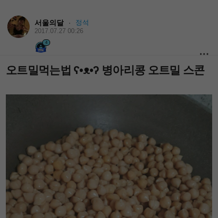
서울의달
정석
·
2017.07.27 00:26
4
오트밀먹는법 ʕ•ᴥ•ʔ 병아리콩 오트밀 스콘