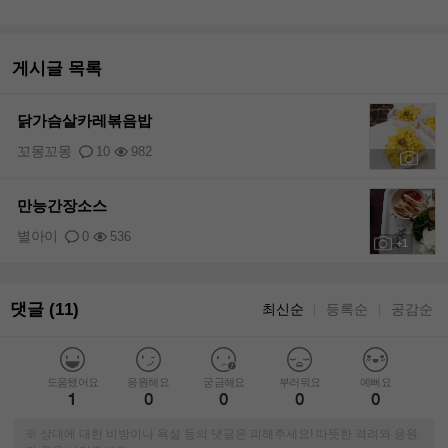
게시글 목록
닭가슴살카레볶음밥
꼬몽꼬몽
10
982
+1
만능간장소스
별아이
0
536
+1
댓글 (11)
최신순
등록순
공감순
｜
｜
도움됐어요
응원해요
궁금해요
부러워요
예뻐요
1
0
0
0
0
※ 상대에 대한 비방이나 욕설 등의 댓글은 피해주세요! 따뜻한 격려와 응원