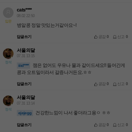
cats****
08.02 22:50
입문
병알콩 정말 맛있는거같아요~!
답글쓰기
공감
0
신고
0
서울의달
07.31 13:15
정석
잼은 없어도 우유나 물과 같이드세요!! 들어간게
iiid****
콩과 오트밀이라서 갈증나거든요.ㅎㅎ
답글쓰기
공감
0
신고
0
서울의달
07.31 13:14
정석
건강한느낌이 나서 좋더라그용ㅇ ㅎㅎ
ejejegg
답글쓰기
공감
0
신고
0