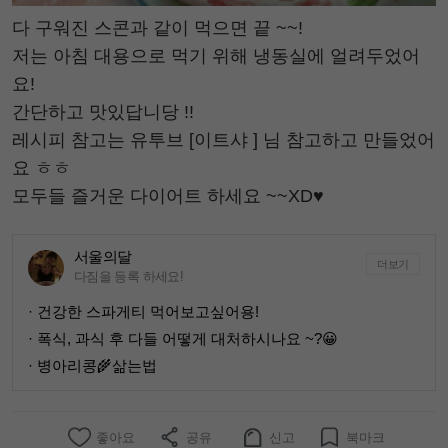
다 구워진 스콘과 같이 먹으면 끝 ~~!
저는 아침 대용으로 먹기 위해 냉동실에 얼려두었어
요!
간단하고 맛있답니당 !!
레시피 참고는 유투브 [이트샤 ] 님 참고하고 만들었어
요 ㅎㅎ
모두들 즐거운 다이어트 하세요 ~~XD♥
서울의달
더보기
다짐을 등록 하세요!
· 건강한 스파게티 먹어보고싶어용!
· 폭식, 과식 후 다들 어떻게 대처하시나요 ~?😀
· 병아리콩🌾삶는법
좋아요
공유
신고
북마크