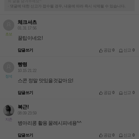
의 글을 남겨주세요~
-
댓글에 대한 신고가 접수될 경우, 내용에 따라 즉시 삭제될 수 있습니다.
체크셔츠
01.31 17:56
초보
꿀팁이네요!
답글쓰기
공감
0
신고
0
빵령
10.15 21:22
정석
스콘 정말 맛있을것같아요!
답글쓰기
공감
0
신고
0
복근!
08.09 23:59
지존
병아리콩 활용 꿀레시피네용^^
답글쓰기
공감
0
신고
0