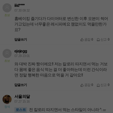
iiid****
07.30 09:32
초보
홈베이킹 즐기다가 다이어터로 변신한 이후 오븐이 썩어
가고있는데 너무좋은 레시피예요 잼없이도 먹을만한가
요?
답글쓰기
공감
0
신고
0
ejejegg
07.29 23:01
초보
와 대박 진짜 짱이에요!! 저는 칼로리 따지면서 먹는 거보
다 몸에 좋은 음식 먹는 걸 더 좋아하는데 이런 간식이라
면 정말 행복한 마음으로 먹을 거 같아요!!
답글쓰기
공감
0
신고
0
서울의달
07.27 15:16
정석
전 칼로리 따지면서 먹는 스타일이 아니라 ^.ㅠ
로스트