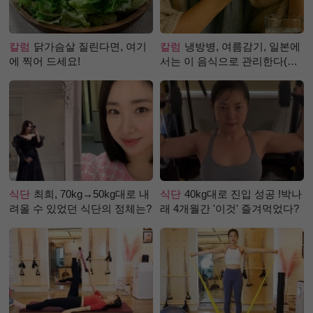
칼럼
닭가슴살 질린다면, 여기
칼럼
냉방병, 여름감기, 일본에
에 찍어 드세요!
서는 이 음식으로 관리한다(생
강즙 진저샷)
식단
최희, 70kg→50kg대로 내
식단
40kg대로 진입 성공 !박나
려올 수 있었던 식단의 정체는?
래 4개월간 '이것' 즐겨먹었다?