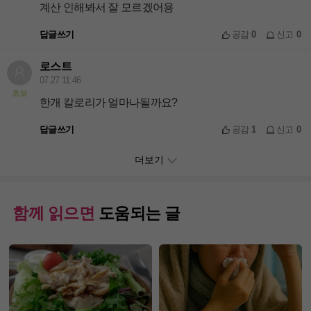
계산 인해봐서 잘 모르겠어용
답글쓰기
공감
0
신고
0
로스트
07.27 11:46
초보
한개 칼로리가 얼마나될까요?
답글쓰기
공감
1
신고
0
더보기
함께 읽으면
도움되는 글