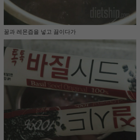
꿀과 레몬즙을 넣고 끓이다가