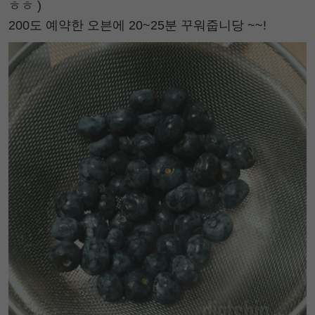
ㅎㅎ )
200도 예약한 오븐에 20~25분 꾸워줍니당 ~~!