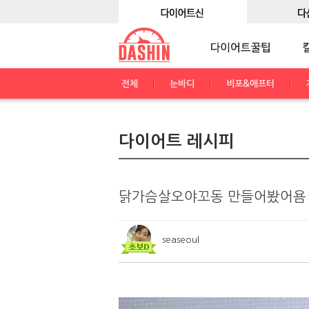
전체
눈바디
비포&애프터
다이어트 레시피
닭가슴살오야꼬동 만들어봤어욤
seaseoul