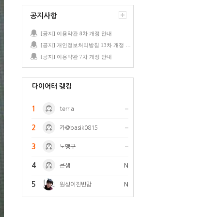
공지사항
[공지] 이용약관 8차 개정 안내
[공지] 개인정보처리방침 13차 개정 안내
[공지] 이용약관 7차 개정 안내
다이어터 랭킹
1
terria
2
카@basik0815
3
노맹구
4
큰샘
N
5
원싱이진빈맘
N