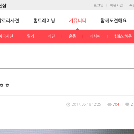
로그인
회원가입
주
자극사진
일기
식단
운동
레시피
팁&노하우
ㅎㅎ
2017.06.18 12:25
704
2