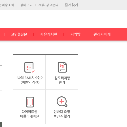
즐겨찾기
문배송조회
장바구니
제휴·광고문의
고민&질문
자유게시판
지역방
관리자에게