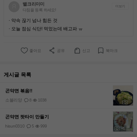
밸크리미미
더보기
다짐을 등록 하세요!
· 약속 끊기 넘나 힘든 것
· 오늘 점심 식단! 먹었는데 배고파 ㅠ
좋아요
공유
신고
북마크
게시글 목록
곤약면 볶음!!
소블리양
8
1038
+2
곤약면 팟타이 만들기
hisun0310
5
999
+1