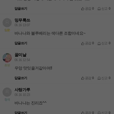
답글쓰기
공감
0
신고
0
밍무룩쓰
06.16 13:07
입문
바나나와 블루베리는 색다른 조합이네요~
답글쓰기
공감
0
신고
0
꿀미날
06.16 12:54
초보
우앙 맛잇을거같아여!!
답글쓰기
공감
0
신고
0
사탕가루
06.16 10:23
정석
바나나는 진리죠^^
답글쓰기
공감
0
신고
0