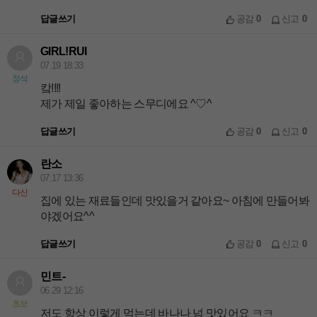
답글쓰기
공감
0
신고
0
GIRL!RUI
07.19 18:33
정석
캌!!!!
제가 제일 좋아하는 스무디에요 ^♡^
답글쓰기
공감
0
신고
0
란소
07.17 13:36
다신
집에 있는 재료들인데 맛있을거 같아요~ 아침에 만들어봐
야겠어요^^
답글쓰기
공감
0
신고
0
민트-
06.29 12:16
초보
저도 항상 이렇게 먹는데 바나나 넘 맛있어요 ㅋㅋ