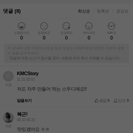
댓글 (8)
최신순
등록순
공감순
｜
｜
도움됐어요
응원해요
궁금해요
부러워요
예뻐요
0
0
0
0
0
※ 상대에 대한 비방이나 욕설 등의 댓글은 피해주세요! 따뜻한 격려와 응원
의 글을 남겨주세요~
-
댓글에 대한 신고가 접수될 경우, 내용에 따라 즉시 삭제될 수 있습니다.
KMCStory
11.21 02:53
지존
저도 자주 만들어 먹는 스무디예요!!
답글쓰기
공감
0
신고
0
복근!
08.10 00:23
지존
맛있겠어요 ㅎㅎ