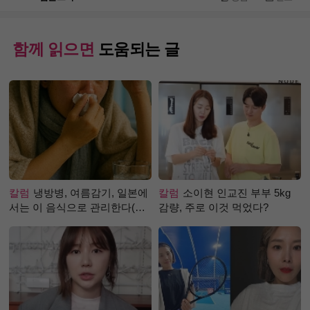
함께 읽으면
도움되는 글
칼럼
냉방병, 여름감기, 일본에
칼럼
소이현 인교진 부부 5kg
서는 이 음식으로 관리한다(생
감량, 주로 이것 먹었다?
강즙 진저샷)