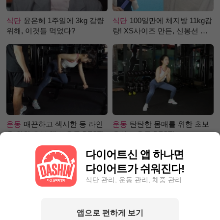
식단
윤은혜 1주일에 3kg 감량
식단
100일만에 체지방 11kg감
위해, 이것들 먹었다?
량! XS사이즈 만든, 신봉선 식
단은?
운동
매끈하고 섹시한 등 라인
운동
탄탄한 몸매를 위한 초보
을 위한 초보 헬스 운동 BEST!
유산소 운동 BEST!
다이어트신 앱 하나면
다이어트가 쉬워진다!
식단 관리, 운동 관리, 체중 관리
앱으로 편하게 보기