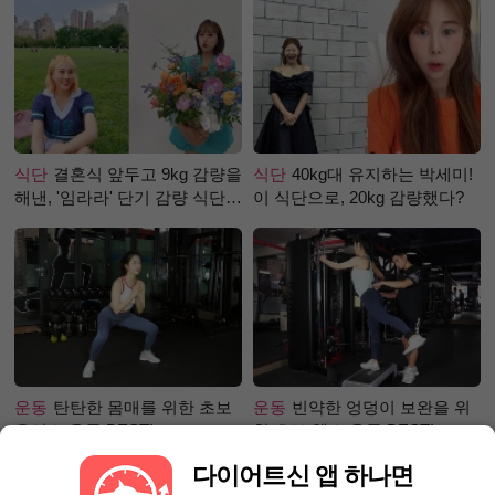
식단
결혼식 앞두고 9kg 감량을
식단
40kg대 유지하는 박세미!
해낸, '임라라' 단기 감량 식단
이 식단으로, 20kg 감량했다?
은?
운동
탄탄한 몸매를 위한 초보
운동
빈약한 엉덩이 보완을 위
유산소 운동 BEST!
한 초보 헬스 운동 BEST!
다이어트신 앱 하나면