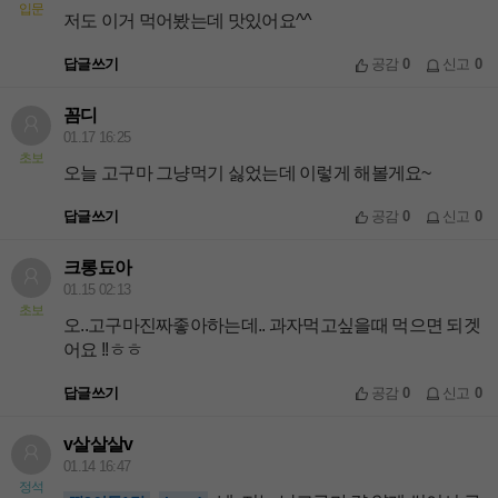
입문
저도 이거 먹어봤는데 맛있어요^^
답글쓰기
공감
0
신고
0
꼼디
01.17 16:25
초보
오늘 고구마 그냥먹기 싫었는데 이렇게 해볼게요~
답글쓰기
공감
0
신고
0
크롱됴아
01.15 02:13
초보
오..고구마진짜좋아하는데.. 과자먹고싶을때 먹으면 되겟
어요 !!ㅎㅎ
답글쓰기
공감
0
신고
0
v살살살v
01.14 16:47
정석