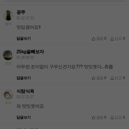
꽁쭈
02.12 17:13
정석
맛있겠어요!!
답글쓰기
공감
0
신고
0
25kg을빼보자
01.28 09:32
초보
아무런 조미없이 구우신건가요??? 맛잇겟다...츄릅
답글쓰기
공감
0
신고
0
식탐식욕
01.27 21:27
초보
와 맛잇겟어요
답글쓰기
공감
0
신고
0