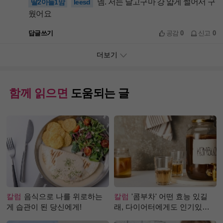
넴. 저는 날고구마 걍 얇게 썰어서 구
딸2아들1맘
leesd
웠어요
답글쓰기
공감
0
신고
0
더보기
함께 읽으면
도움되는 글
칼럼
음식으로 나를 위로하는
칼럼
'콤부차' 어떤 효능 있길
게 습관이 된 당신에게!
래, 다이어터에게도 인기있는
걸까?