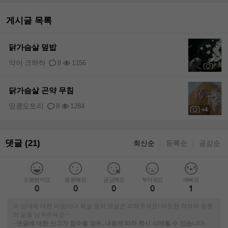
게시글 목록
닭가슴살 덮밥
악어 크하하
8
1156
+9
닭가슴살 곤약 무침
땅콩도토리
8
1284
+4
댓글 (21)
최신순
등록순
공감순
｜
｜
도움됐어요
응원해요
궁금해요
부러워요
예뻐요
0
0
0
0
1
※ 상대에 대한 비방이나 욕설 등의 댓글은 피해주세요! 따뜻한 격려와 응원
의 글을 남겨주세요~
-
댓글에 대한 신고가 접수될 경우, 내용에 따라 즉시 삭제될 수 있습니다.