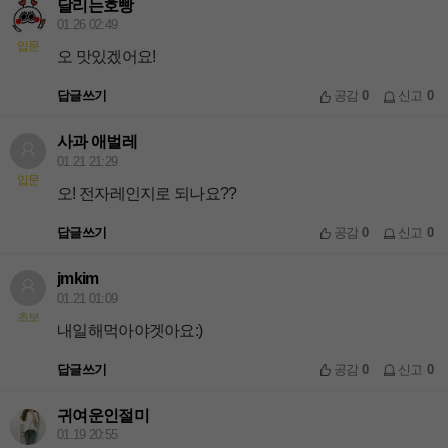
달리는호빵
01.26 02:49
입문
오 맛있겠어요!
답글쓰기
공감
0
신고
0
사과 애벌레
01.21 21:29
입문
오! 전자레인지로 되나요??
답글쓰기
공감
0
신고
0
jmkim
01.21 01:09
초보
내일해먹아야겟아요:)
답글쓰기
공감
0
신고
0
귀여운인절미
01.19 20:55