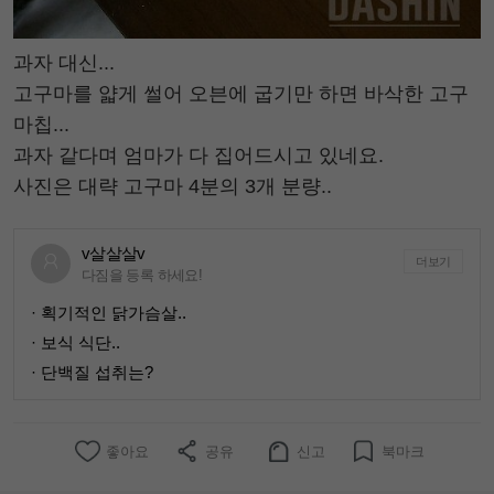
과자 대신...
고구마를 얇게 썰어 오븐에 굽기만 하면 바삭한 고구
마칩...
과자 같다며 엄마가 다 집어드시고 있네요.
사진은 대략 고구마 4분의 3개 분량..
v살살살v
더보기
다짐을 등록 하세요!
· 획기적인 닭가슴살..
· 보식 식단..
· 단백질 섭취는?
좋아요
공유
신고
북마크