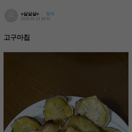
v살살살v
정석
·
2016.01.13 19:31
고구마칩