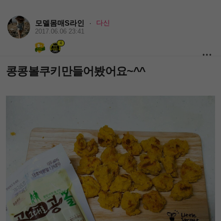
모델몸매S라인
다신
·
2017.06.06 23:41
4
콩콩볼쿠키만들어봤어요~^^