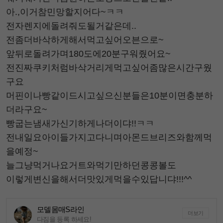
아.,이거참민망할지어다~ㅋㅋ
전자렌지에돌려줘도될거같은데..
전좀더바삭하게해서먹고싶어오븐으로~
앞뒤로돌려가며180도에20분구워줬어요~
전진짜쿠키처럼바삭거리게먹고싶어좀많은시간구웠
구요
머핀이나빵같이드시고싶으신분들은10분이면충분하
더라구요~
빵굽는냄새가신기하게나더이댜!!ㅋㅋ
전내일요아이들가지고다니며아몬드브리즈와함께먹
을예정~
늘그냥먹거나요거트와먹기만하던콩콩볼도
이렇게변신을해서더맛있게먹을수있답니댜!!!^^
모델몸매S라인
더보기
다짐을 등록 하세요!