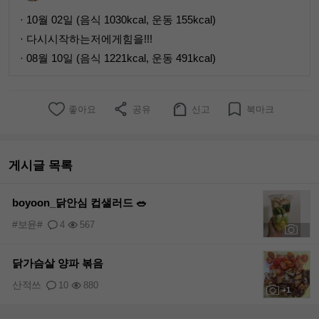
· 10월 02일 (음식 1030kcal, 운동 155kcal)
· 다시시작하는저에게힘을!!!
· 08월 10일 (음식 1221kcal, 운동 491kcal)
좋아요
공유
신고
북마크
게시글 목록
boyoon_닭안심 컵샐러드 🥗
#보윤#
4
567
+1
닭가슴살 양파 볶음
산적쓰
10
880
+1