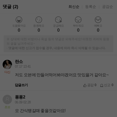
댓글 (2)
최신순
등록순
공감순
｜
｜
도움됐어요
응원해요
궁금해요
부러워요
예뻐요
0
0
0
0
0
※ 상대에 대한 비방이나 욕설 등의 댓글은 피해주세요! 따뜻한 격려와 응원
의 글을 남겨주세요~
-
댓글에 대한 신고가 접수될 경우, 내용에 따라 즉시 삭제될 수 있습니다.
란소
07.17 13:41
다신
저도 오븐에 만들어먹어봐야겠어요 맛있을거 같아요~
답글쓰기
공감
0
신고
0
퐁퐁2
06.09 02:28
초보
오 간식땡길때 좋을것같아요!