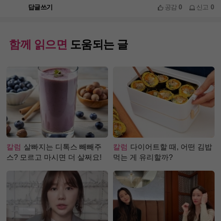
답글쓰기
공감
0
신고
0
함께 읽으면
도움되는 글
칼럼
살빠지는 디톡스 빼빼주
칼럼
다이어트할 때, 어떤 김밥
스? 모르고 마시면 더 살쩌요!
먹는 게 유리할까?