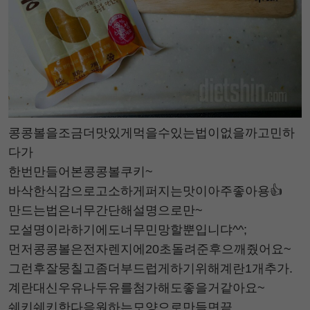
콩콩볼을조금더맛있게먹을수있는법이없을까고민하
다가
한번만들어본콩콩볼쿠키~
바삭한식감으로고소하게퍼지는맛이아주좋아용👍
만드는법은너무간단해설명으로만~
모설명이라하기에도너무민망할뿐입니댜^^;
먼저콩콩볼은전자렌지에20초돌려준후으깨줬어요~
그런후잘뭉칠고좀더부드럽게하기위해계란1개추가.
계란대신우유나두유를첨가해도좋을거같아요~
쉐키쉐키한다음원하는모양으로만들면끝..