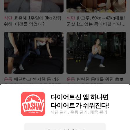
식단
윤은혜 1주일에 3kg 감량
식단
한그루, 60kg→42kg대로!
위해, 이것들 먹었다?
군살 1도 없는 몸매비결 식단
은?
운동
매끈하고 섹시한 등 라인
운동
탄탄한 몸매를 위한 초보
을 위한 초보 헬스 운동 BEST!
유산소 운동 BEST!
다이어트신 앱 하나면
다이어트가 쉬워진다!
식단 관리, 운동 관리, 체중 관리