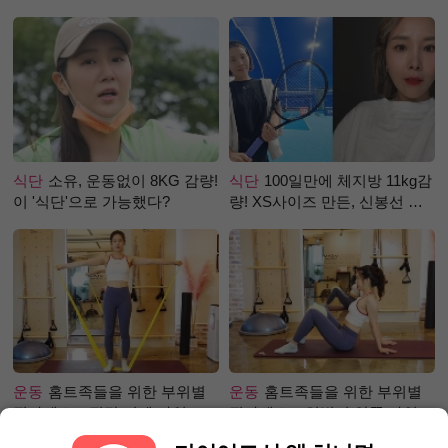
걸까?
식단
소유, 운동없이 8KG 감량!
식단
100일만에 체지방 11kg감
이 '식단'으로 가능했다?
량! XS사이즈 만든, 신봉선 식
단은?
운동
홈트족들을 위한 부위별
운동
홈트족들을 위한 부위별
필라테스 – 직각 어깨 라인 만
필라테스 – 허벅지 안쪽 라인
들기 편
만들기편