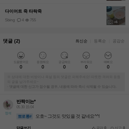
+1
다이어트 죽 타락죽
Sbing
4
755
+6
댓글 (2)
최신순
등록순
공감순
｜
｜
도움됐어요
응원해요
궁금해요
부러워요
예뻐요
0
0
0
0
0
※ 상대에 대한 비방이나 욕설 등의 댓글은 피해주세요! 따뜻한 격려와 응원
의 글을 남겨주세요~
-
댓글에 대한 신고가 접수될 경우, 내용에 따라 즉시 삭제될 수 있습니다.
반짝이는*
05.30 15:04
정석
오호~ 그것도 맛있을 것 같네요^^!
뾰로롱#
답글쓰기
공감
0
신고
0