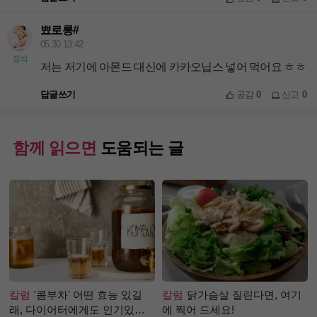
뾰로롱#
05.30 13:42
정석
저는 저기에 아몬드 대신에 카카오닙스 넣어 먹어요 ㅎㅎ
답글쓰기
공감
0
신고
0
함께 읽으면
도움되는 글
칼럼
'콤부차' 어떤 효능 있길
칼럼
닭가슴살 질린다면, 여기
래, 다이어터에게도 인기있는
에 찍어 드세요!