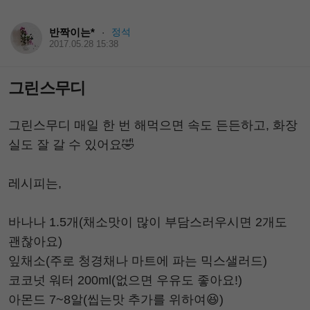
반짝이는*
정석
·
2017.05.28 15:38
그린스무디
그린스무디 매일 한 번 해먹으면 속도 든든하고, 화장
실도 잘 갈 수 있어요🤣
레시피는,
바나나 1.5개(채소맛이 많이 부담스러우시면 2개도
괜찮아요)
잎채소(주로 청경채나 마트에 파는 믹스샐러드)
코코넛 워터 200ml(없으면 우유도 좋아요!)
아몬드 7~8알(씹는맛 추가를 위하여😆)