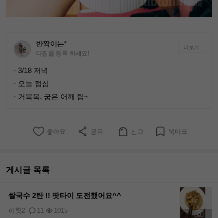
반짝이는*
더보기
다짐을 등록 하세요!
· 3/18 저녁
· 오늘 점심
· 거북목, 굽은 어깨 팁~
좋아요
공유
신고
북마크
게시글 목록
쌀국수 2탄 !! 팟타이 도전했어요^^
히힛2
11
1015