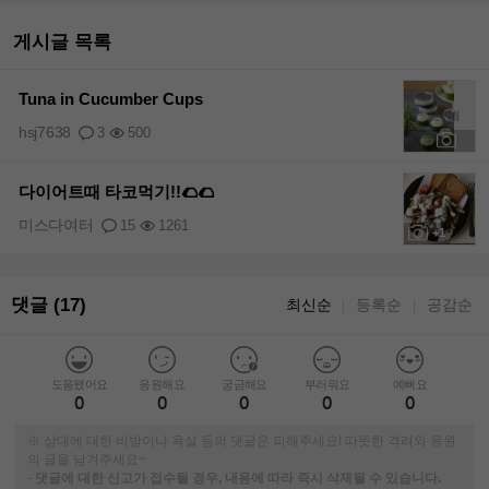
게시글 목록
Tuna in Cucumber Cups
hsj7638
3
500
+2
다이어트때 타코먹기!!🌮🌮
미스다여터
15
1261
+1
댓글 (17)
최신순
등록순
공감순
｜
｜
도움됐어요
응원해요
궁금해요
부러워요
예뻐요
0
0
0
0
0
※ 상대에 대한 비방이나 욕설 등의 댓글은 피해주세요! 따뜻한 격려와 응원
의 글을 남겨주세요~
-
댓글에 대한 신고가 접수될 경우, 내용에 따라 즉시 삭제될 수 있습니다.