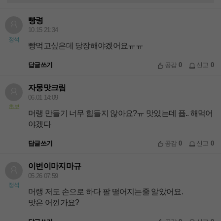
빵령
10.15 21:34
정석
빵먹고싶은데 당장해야겠어요ㅠㅠ
답글쓰기
공감
0
신고
0
자몽맛크림
06.01 14:09
초보
머랭 만들기 너무 힘들지 않아요?ㅠ 맛있는데 퓹.. 해먹어
야겠다
답글쓰기
공감
0
신고
0
이번이마지마규
05.26 07:59
정석
머랭 저도 손으로 하다 팔 떨어지는줄 알았어요.
맛은 어껀가요?