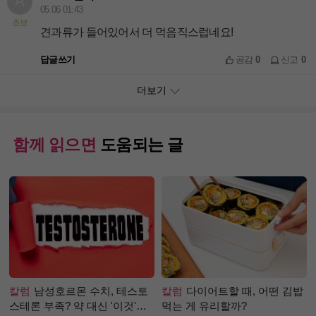
05.06 01:43
초보
견과류가 들어있어서 더 먹음직스럽네요!
답글쓰기
공감
0
신고
0
더보기
함께 읽으면
도움되는 글
칼럼
남성호르몬 수치, 테스토
칼럼
다이어트할 때, 어떤 김밥
스테론 부족? 약 대신 '이것'으
먹는 게 유리할까?