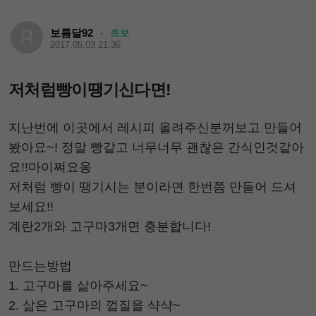
보름달92
초보
·
2017.05.03 21:36
저처럼빵이땡기신다면!
지난번에 이곳에서 레시피 올려주신분꺼보고 만들어
봤아요~! 정말 빵같고 너무너무 괜찮은 간식인것같아
요!!마이쪄요옹
저처럼 빵이 땡기시는 분이라면 한번쯤 만들어 드셔
보세요!!
계란2개와 고구마3개면 충분합니다!
만드는방법
1. 고구마를 삶아주세요~
2. 삶은 고구마의 껍질을 샥샥~