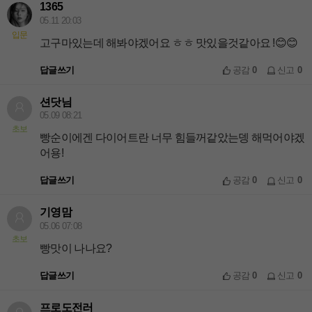
1365
05.11 20:03
입문
고구마있는데 해봐야겠어요 ㅎㅎ 맛있을것같아요 !😊😊
답글쓰기
공감
0
신고
0
션닷님
05.09 08:21
초보
빵순이에겐 다이어트란 너무 힘들꺼같았는뎅 해먹어야겠
어용!
답글쓰기
공감
0
신고
0
기영맘
05.06 07:08
초보
빵맛이 나나요?
답글쓰기
공감
0
신고
0
프로도전러