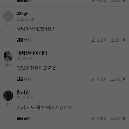
답글쓰기
공감
0
신고
0
43kgk
05.21 17:48
초보
해먹어봐야겠어요!!!
답글쓰기
공감
0
신고
0
대학생다이어터
05.13 18:21
정석
맛있을것같아요💕😍
답글쓰기
공감
0
신고
0
찬가진
05.12 09:11
정석
이거 저도 꼭 해먹어야겠어요
답글쓰기
공감
0
신고
0