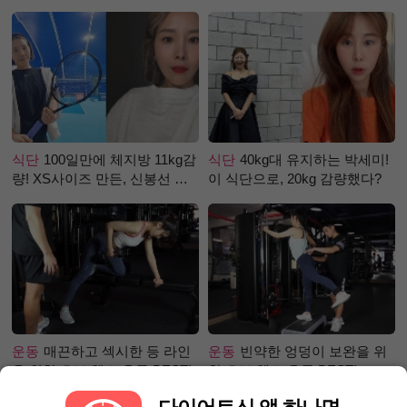
로 극복 (진저샷 루틴)
식단
100일만에 체지방 11kg감
식단
40kg대 유지하는 박세미!
량! XS사이즈 만든, 신봉선 식
이 식단으로, 20kg 감량했다?
단은?
운동
매끈하고 섹시한 등 라인
운동
빈약한 엉덩이 보완을 위
을 위한 초보 헬스 운동 BEST!
한 초보 헬스 운동 BEST!