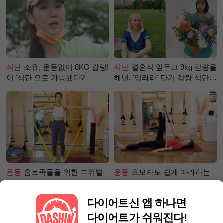
식단
소유, 운동없이 8KG 감량!
식단
결혼식 앞두고 9kg 감량을
이 '식단'으로 가능했다?
해낸, '임라라' 단기 감량 식단
은?
운동
홈트족들을 위한 부위별
운동
초보자도 쉽게 따라하는
필라테스 – 직각 어깨 라인 만
홈 필라테스 – 곧은 다리 라인
들기 편
만들기 편
다이어트신 앱 하나면
다이어트가 쉬워진다!