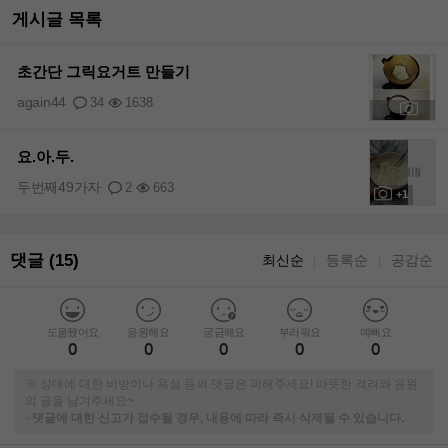
게시글 목록
초간단 그릭요거트 만들기
again44
34
1638
+2
요.아.두.
두번째49가자
2
663
+1
댓글 (15)
최신순
등록순
공감순
｜
｜
도움됐어요
응원해요
궁금해요
부러워요
예뻐요
0
0
0
0
0
※ 상대에 대한 비방이나 욕설 등의 댓글은 피해주세요! 따뜻한 격려와 응원
의 글을 남겨주세요~
-
댓글에 대한 신고가 접수될 경우, 내용에 따라 즉시 삭제될 수 있습니다.