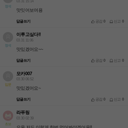
03.31 15:14
정석
맛잇어보여용
답글쓰기
공감
0
신고
0
이루고싶다!!
03.31 11:06
정석
맛있겠어요~~
답글쓰기
공감
0
신고
0
모카007
03.30 06:52
입문
맛있겠어요~
답글쓰기
공감
0
신고
0
라푸링
03.30 02:39
초보
오옹 저도 이렇게 한번 먹어봐야겠어용!!