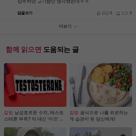
상추하면 고기쌈만 생각했는데ㅎㅎ
답글쓰기
공감
0
신고
0
더보기
함께 읽으면
도움되는 글
칼럼
남성호르몬 수치, 테스토
칼럼
음식으로 나를 위로하는
스테론 부족? 약 대신 '이것'으
게 습관이 된 당신에게!
로 극복 (진저샷 루틴)