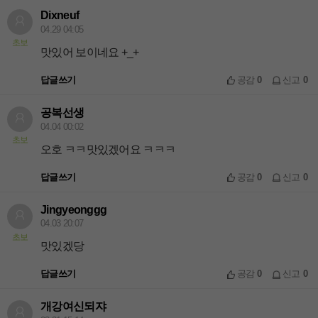
Dixneuf
04.29 04:05
초보
맛있어 보이네요 +_+
답글쓰기
공감
0
신고
0
공복선생
04.04 00:02
초보
오호 ㅋㅋ맛있겠어요 ㅋㅋㅋ
답글쓰기
공감
0
신고
0
Jingyeonggg
04.03 20:07
초보
맛있겠당
답글쓰기
공감
0
신고
0
개강여신되쟈