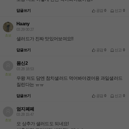
답글쓰기
공감
0
신고
0
Haany
03.29 00:27
초보
샐러드가 진짜 맛있어보여요!!
답글쓰기
공감
0
신고
0
몸신2
03.28 18:53
초보
우왕 저도 담엔 참치샐러드 먹어봐야겠어용 과일샐러드
질린다는 ㅠㅠ
답글쓰기
공감
0
신고
0
엄지페페
03.28 15:47
초보
오 상추가 샐러드도 되네요!