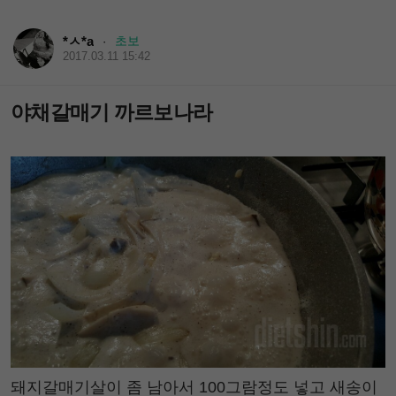
*ㅅ*a
초보
·
2017.03.11 15:42
야채갈매기 까르보나라
돼지갈매기살이 좀 남아서 100그람정도 넣고 새송이