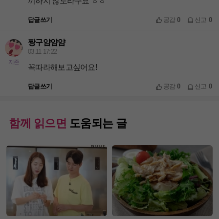
끼하지 않도라구요 ㅎㅎ
답글쓰기
공감
0
신고
0
짱구얌얌얌
03.11 17:22
지존
꼭따라해보고싶어요!
답글쓰기
공감
0
신고
0
함께 읽으면
도움되는 글