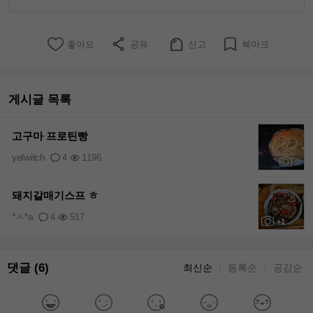
좋아요
공유
신고
북마크
게시글 목록
고구마 프로틴빵
yelwitch
4
1196
+6
돼지갈매기스프 ㅎ
*ㅅ*a
4
517
+1
댓글 (6)
최신순
등록순
공감순
｜
｜