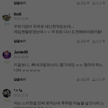
답글쓰기
공감
0
신고
0
ttudi
03.12 13:44
정석
우유가없어 두유로 대신한적있는데....
제입엔별로였는데ㅜㅜ 우유로 다시 도전해봐야겠어용!
답글쓰기
공감
0
신고
0
Jamie00
03.12 10:58
초보
이걸보니... 빠네크림파스타...땡기네요 ㅠㅠ 참아야 하느
니라 ㅠㅠㅠㅠㅠ
답글쓰기
공감
0
신고
0
*ㅅ*a
03.11 17:25
초보
저는 느끼한걸 진짜 못먹는데 후추랑 마늘을 넣으니따 느