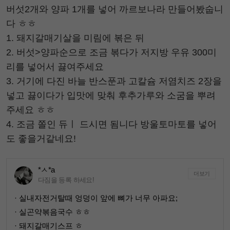
버섯2개와 양파 1개를 넣어 까르보나라 만들어봤숩니
다 ㅎㅎ
1. 돼지갈매기살을 미림에 볶은 뒤
2. 버섯>양파순으로 조금 볶다가 저지방 우유 300미
리를 넣어서 끓여주세요
3. 거기에 다진 바늘 반스푼과 고칼슘 저염치즈 2장을
넣고 끓이다가 입맛에 맞춰 후추가루와 소굼을 뿌려
주세요 ㅎㅎ
4. 조금 쫄인 듀ㅣ 드시면 됨니다 방울토마토를 넣어
도 좋을거같네요!
*ㅅ*a
더보기
다짐을 등록 하세요!
· 실내자전거탈때 엉덩이 앞에 뼈가 너무 아파요;
· 실곤약볶음국수 ㅎㅎ
· 돼지갈매기스프 ㅎ