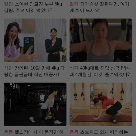
칼럼
소이현 인교진 부부 5kg
칼럼
닭가슴살 질린다면, 여기
감량, 주로 이것 먹었다?
에 찍어 드세요!
식단
장영란, 10일 만에 4kg 감
식단
40kg대로 진입 성공 !박나
량한 급찐급빠 식단 대공개!
래 4개월간 '이것' 즐겨먹었다?
운동
헬스장에서 이 동작만 하
운동
초보자도 쉽게 따라하는