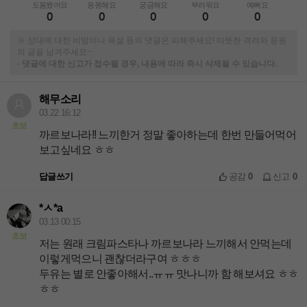
도움됐어요
응원해요
궁금해요
부러워요
예뻐요
0
0
0
0
0
※ 상대에 대한 비방이나 욕설 등의 댓글은 피해주세요! 따뜻한 격려와 응원
의 글을 남겨주세요~
-
댓글에 대한 신고가 접수될 경우, 내용에 따라 즉시 삭제될 수 있습니다.
해무소리
03.22 16:12
초보
까르보나라!! 느끼한거 정말 좋아하는데 한번 만들어먹어
보고싶네요 ㅎㅎ
답글쓰기
공감
0
신고
0
*ㅅ*a
03.13 00:15
초보
저는 원래 크림파스타나 까르보나라 느끼해서 안먹는데
이렇게먹으니 괜찮더라구여 ㅎㅎㅎ
두유는 별로 안좋아해서..ㅠㅠ 맛나니까 함 해보셔요 ㅎㅎ
ㅎㅎ