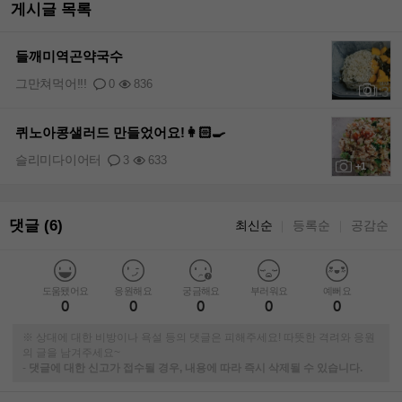
게시글 목록
들깨미역곤약국수
그만쳐먹어!!!
0
836
+1
퀴노아콩샐러드 만들었어요!👩🏻‍🍳
슬리미다이어터
3
633
+1
댓글 (6)
최신순
등록순
공감순
｜
｜
도움됐어요
응원해요
궁금해요
부러워요
예뻐요
0
0
0
0
0
※ 상대에 대한 비방이나 욕설 등의 댓글은 피해주세요! 따뜻한 격려와 응원
의 글을 남겨주세요~
-
댓글에 대한 신고가 접수될 경우, 내용에 따라 즉시 삭제될 수 있습니다.