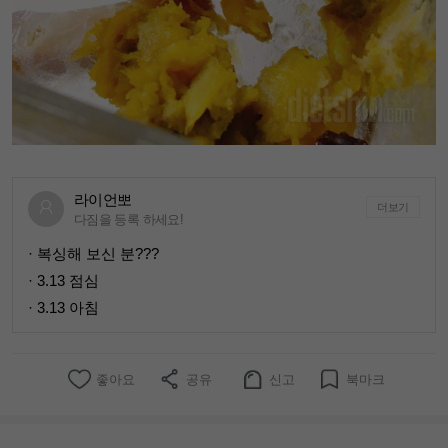
라이언뽀
더보기
다짐을 등록 하세요!
· 복싱해 보신 분???
· 3.13 점심
· 3.13 아침
좋아요
공유
신고
북마크