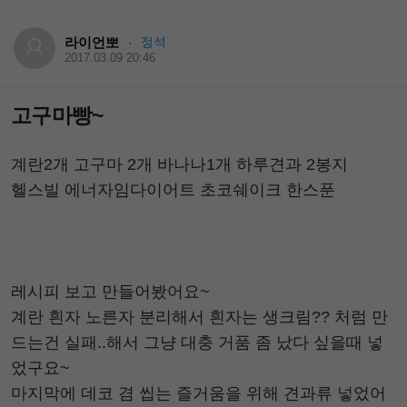
라이언뽀
정석
·
2017.03.09 20:46
고구마빵~
계란2개 고구마 2개 바나나1개 하루견과 2봉지
헬스빌 에너자임다이어트 초코쉐이크 한스푼
레시피 보고 만들어봤어요~
계란 흰자 노른자 분리해서 흰자는 생크림?? 처럼 만
드는건 실패..해서 그냥 대충 거품 좀 났다 싶을때 넣
었구요~
마지막에 데코 겸 씹는 즐거움을 위해 견과류 넣었어