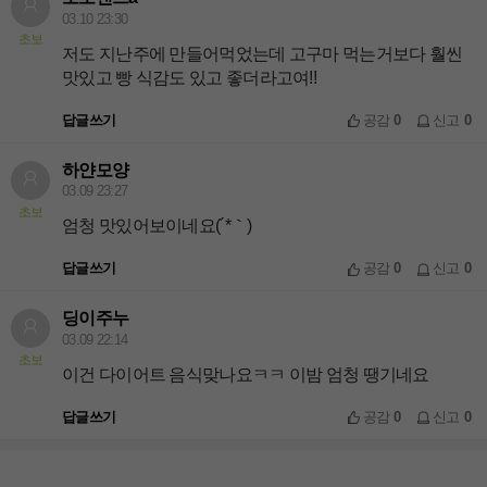
03.10 23:30
초보
저도 지난주에 만들어먹었는데 고구마 먹는거보다 훨씬
맛있고 빵 식감도 있고 좋더라고여!!
답글쓰기
공감
0
신고
0
하얀모양
03.09 23:27
초보
엄청 맛있어보이네요(´*｀)
답글쓰기
공감
0
신고
0
딩이주누
03.09 22:14
초보
이건 다이어트 음식맞나요ㅋㅋ 이밤 엄청 땡기네요
답글쓰기
공감
0
신고
0