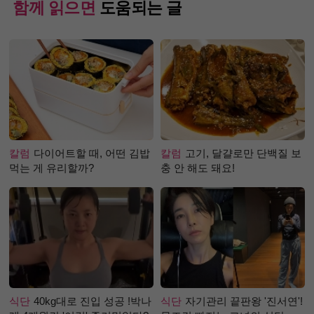
함께 읽으면
도움되는 글
칼럼
다이어트할 때, 어떤 김밥
칼럼
고기, 달걀로만 단백질 보
먹는 게 유리할까?
충 안 해도 돼요!
식단
40kg대로 진입 성공 !박나
식단
자기관리 끝판왕 '진서연'!