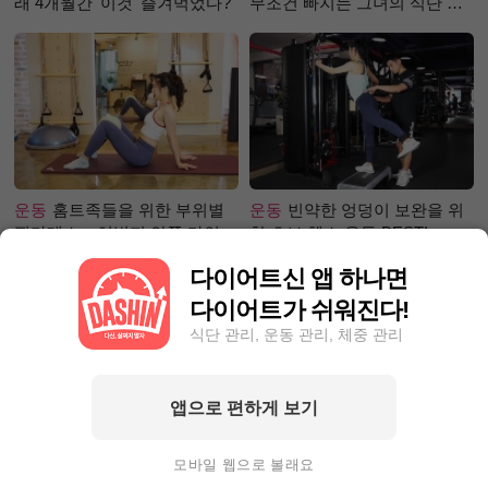
래 4개월간 '이것' 즐겨먹었다?
무조건 빠지는 그녀의 식단 정
체는?
운동
홈트족들을 위한 부위별
운동
빈약한 엉덩이 보완을 위
필라테스 – 허벅지 안쪽 라인
한 초보 헬스 운동 BEST!
만들기편
다이어트신 앱 하나면
다이어트가 쉬워진다!
식단 관리, 운동 관리, 체중 관리
앱으로 편하게 보기
성공후기
30일만에 5.1kg 감량
성공후기
80kg 넘어 뺄 엄두가
성공팁! 눈바디 대신 0바디로!
안 난다면? 9Kg 감량한 그녀처
모바일 웹으로 볼래요
럼 해봐라!