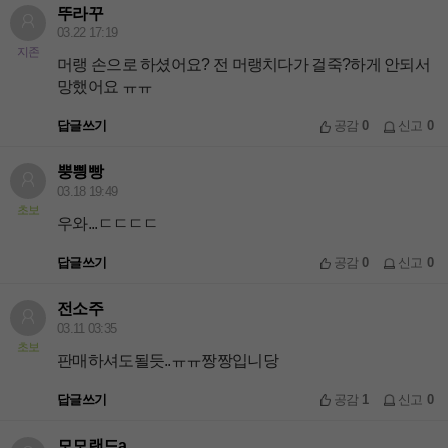
뚜라꾸
03.22 17:19
지존
머랭 손으로 하셨어요? 전 머랭치다가 걸죽?하게 안되서
망했어요 ㅠㅠ
답글쓰기
공감
0
신고
0
뿡삉빵
03.18 19:49
초보
우와...ㄷㄷㄷㄷ
답글쓰기
공감
0
신고
0
전소주
03.11 03:35
초보
판매하셔도될듯..ㅠㅠ짱짱입니당
답글쓰기
공감
1
신고
0
모모랜드a