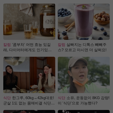
칼럼
'콤부차' 어떤 효능 있길
칼럼
살빠지는 디톡스 빼빼주
래, 다이어터에게도 인기있는
스? 모르고 마시면 더 살쩌요!
걸까?
식단
한그루, 60kg→42kg대로!
식단
소유, 운동없이 8KG 감량!
군살 1도 없는 몸매비결 식단
이 '식단'으로 가능했다?
은?