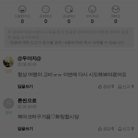
도움됐어요
응원해요
궁금해요
부러워요
예뻐요
0
0
0
0
0
※ 상대에 대한 비방이나 욕설 등의 댓글은 피해주세요! 따뜻한 격려와 응원
의 글을 남겨주세요~
-
댓글에 대한 신고가 접수될 경우, 내용에 따라 즉시 삭제될 수 있습니다.
@두더지@
03.08 00:43
입문
항상 머랭이 고비ㅠㅠ 이번에 다시 시도해봐야겠어요
답글쓰기
공감
0
신고
0
튼씬으로
02.24 10:43
정석
북마크하구가욥♡화팅합시당
답글쓰기
공감
0
신고
0