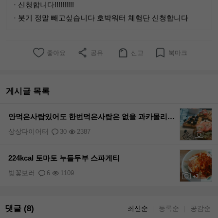
· 신청합니다!!!!!!!!!!
· 붓기 정말 빼고싶습니다 호박워터 체험단 신청합니다
좋아요
공유
신고
북마크
게시글 목록
안먹은사람있어도 한번먹은사람은 없을 과카몰리 만들기💕
상상다이어터
30
2387
+6
224kcal 토마토 누들두부 스파게티
벚꽃보러
6
1109
+3
댓글 (8)
최신순
등록순
공감순
｜
｜