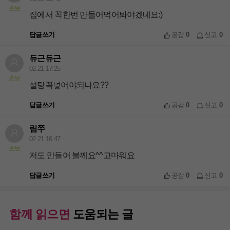
초보
집에서 꼭한번 만들어먹어봐야겠네요:)
답글쓰기
공감
0
신고
0
듀근듀근
02.21 17:25
초보
설탕꼭넣어야되나요??
답글쓰기
공감
0
신고
0
림쭈
02.21 16:47
초보
저도 만들어 볼께요^^고마워요
답글쓰기
공감
0
신고
0
함께 읽으면
도움되는 글