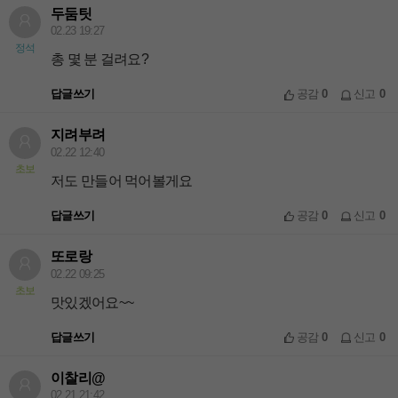
두둠팃
02.23 19:27
정석
총 몇 분 걸려요?
답글쓰기
공감
0
신고
0
지려부려
02.22 12:40
초보
저도 만들어 먹어볼게요
답글쓰기
공감
0
신고
0
또로랑
02.22 09:25
초보
맛있겠어요~~
답글쓰기
공감
0
신고
0
이찰리@
02.21 21:42