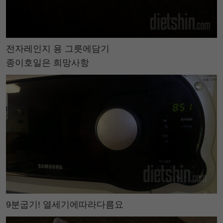
전자레인지 용 그릇에담기
종이호일은 희망사항
9분굽기! 열세기에따라다름요