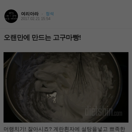
여리아라
정석
·
2017.02.21 15:54
오랜만에 만드는 고구마빵!
머랭치기! 잘아시죠? 계란흰자에 설탕을넣고 뾰족한