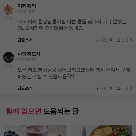
미키제리
02.02 10:21
정석
저도 어제 흰강남콩이랑 다른 콩들 몇가지 더 주문했는
뎅.. 도착하면 요리해봐야 겠네요.
답글쓰기
공감
0
신고
0
사랑전도사
02.02 09:07
정석
오~!! 저도 흰강낭콩 먹어보려고했는데 혹시 어디서 구매
하셨는지 알 수 있을까용???
답글쓰기
공감
0
신고
0
함께 읽으면
도움되는 글