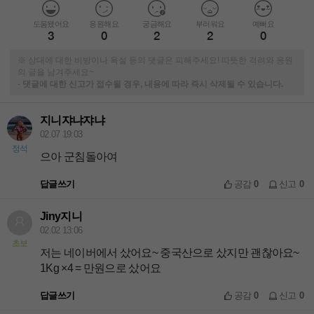
도움됐어요
응원해요
궁금해요
부러워요
예뻐요
3
0
2
2
0
※ 상대에 대한 비방이나 욕설 등의 댓글은 피해주세요! 따뜻한 격려와 응원
의 글을 남겨주세요~
-
댓글에 대한 신고가 접수될 경우, 내용에 따라 즉시 삭제될 수 있습니다.
지니쟈냐쟈냐
02.07 19:03
정석
으아 군침돌아여
답글쓰기
공감
0
신고
0
Jiny지니
02.02 13:06
초보
저는 네이버에서 샀어요~ 중국산으로 샀지만 괜찮아요~
1Kg ×4 = 만원으로 샀어요
답글쓰기
공감
0
신고
0