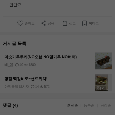
· 간단♡
좋아요
공유
신고
북마크
게시글 목록
미숫가루쿠키(NO오븐 NO밀가루 NO버터)
배_꼽
40
1880
+8
명절 떡갈비로~샌드위치!
아찌를물리치자
14
572
+1
댓글 (4)
최신순
등록순
공감순
｜
｜