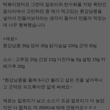
떡볶이였어요 그런데 칼로리와 탄수화물 지방 폭탄인
음식이여서 고민하던 중 제가 먹고있는 흰강낭콩을
넣어서 만들어보자라는 생각이 들어서 만들어 먹었는
데 너무 행복했습니다
<재료>
흰강낭콩 30g 양파 30g 닭가슴살 100g 곤약 50g
소스 : 고추장 20g 간장 12g 다진마늘 5g 설탕 15g 카
레가루 20g
*흰강낭콩을 물에 6시간 불리고 삶은 것을 넣어주시
고 곤약은 되도록이면 앏게 써세요~
재료는 칼로리가 낮고 소스가 조금 칼로리가 더 높았
지만 다 합쳐도 약 260Kcal 밖에 안됬어요ㅎㅎㅎ