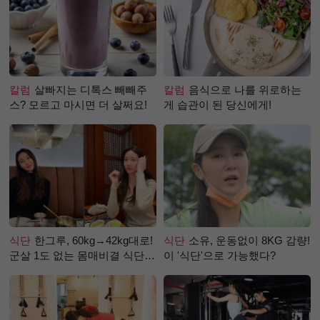
칼럼
살빠지는 디톡스 빼빼주
칼럼
음식으로 나를 위로하는
스? 모르고 마시면 더 살쩌요!
게 습관이 된 당신에게!
식단
한그루, 60kg→42kg대로!
식단
소유, 운동없이 8KG 감량!
군살 1도 없는 몸매비결 식단
이 '식단'으로 가능했다?
은?