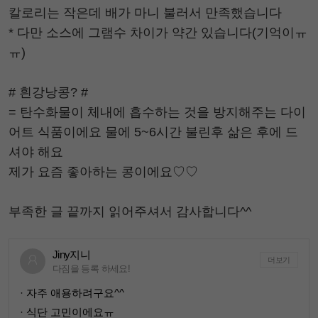
칼로리는 작은데 배가 마니 불러서 만족했습니다
* 다만 소스에 그램수 차이가 약간 있습니다(기억이ㅠ
ㅠ)
# 흰강낭콩? #
= 탄수화물이 체내에 흡수하는 것을 방지해주는 다이
어트 식품이에요 물에 5~6시간 불린후 삶은 후에 드
셔야 해요
제가 요즘 좋아하는 콩이에요♡♡
부족한 글 끝까지 읽어주셔서 감사합니다^^
Jiny지니
더보기
다짐을 등록 하세요!
· 자주 애용하려구요^^
· 식단 고민이에요ㅠ