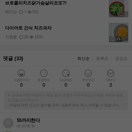
브로콜리치즈닭가슴살리조또?!
레리꼬
7
852
+1
다이어트 간식 치즈과자
지원용
29
1832
+1
댓글 (33)
최신순
등록순
공감순
｜
｜
도움됐어요
응원해요
궁금해요
부러워요
예뻐요
0
0
0
0
3
※ 상대에 대한 비방이나 욕설 등의 댓글은 피해주세요! 따뜻한 격려와 응원
의 글을 남겨주세요~
-
댓글에 대한 신고가 접수될 경우, 내용에 따라 즉시 삭제될 수 있습니다.
55까지한다
03.10 06:36
초보