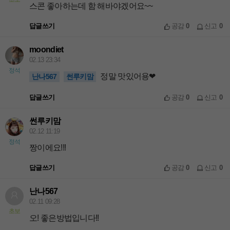
스콘 좋아하는데 함 해바야겠어요~~
답글쓰기
공감
0
신고
0
moondiet
02.13 23:34
정석
정말 맛있어용❤
난나567
썬루키맘
답글쓰기
공감
0
신고
0
썬루키맘
02.12 11:19
정석
짱이에요!!!
답글쓰기
공감
0
신고
0
난나567
02.11 09:28
초보
오! 좋은방법입니다!!