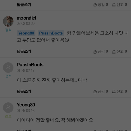
답글쓰기
공감
0
신고
0
moondiet
02.02 00:20
정석
함 만들어보세용 고소하니 맛나
Yeong80
PussInBoots
고 부담도 없어서 좋아용😊
답글쓰기
공감
0
신고
0
PussInBoots
01.28 02:17
정석
아 스콘 진짜 진짜 좋아하는데... 대박
답글쓰기
공감
0
신고
0
Yeong80
01.25 03:16
초보
아이디어 정말 좋네요. 꼭 해봐야겠어요