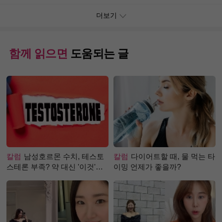
더보기
함께 읽으면
도움되는 글
칼럼
남성호르몬 수치, 테스토
칼럼
다이어트할 때, 물 먹는 타
스테론 부족? 약 대신 '이것'으
이밍 언제가 좋을까?
로 극복 (진저샷 루틴)