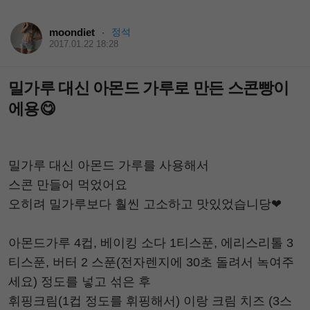
moondiet
정석
·
2017.01.22 18:28
밀가루 대신 아몬드 가루로 만든 스콘빵이
에용😋
밀가루 대신 아몬드 가루를 사용해서
스콘 만들어 먹었어요
오히려 밀가루보다 훨씬 고소하고 맛있었습니당❤
아몬드가루 4컵, 베이킹 소다 1티스푼, 에리스리톨 3
티스푼, 버터 2 스푼(전자렌지에 30초 돌려서 녹여주
세요) 정도를 넣고 섞은 후
휘핑크림(1컵 정도를 휘핑해서) 이랑 크림 치즈 (3스