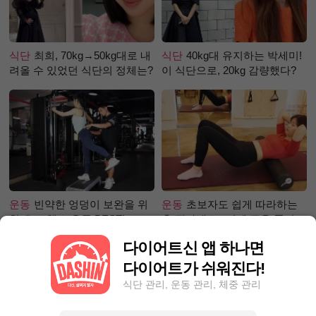
식단
최희, 70kg→50kg대로 내
식단
40kg대 유지하는 박세미!
려올 수 있었던 식단의 정체는?
이 식단으로, 20kg 감량했다?
운동
빈약한 엉덩이 보완을 위
운동
초보자도 쉽게 따라하는
한 초보 헬스 운동 BEST!
홈 필라테스 –어깨 근육 풀어주
기 편
다이어트신 앱 하나면
다이어트가 쉬워진다!
식단 관리, 운동 관리, 체중 관리