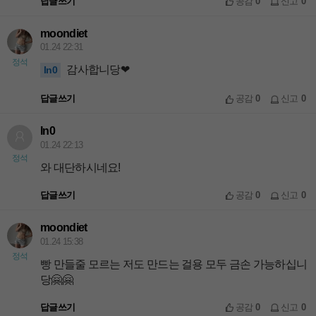
답글쓰기
공감
0
신고
0
moondiet
01.24 22:31
정석
감사합니당❤
In0
답글쓰기
공감
0
신고
0
In0
01.24 22:13
정석
와 대단하시네요!
답글쓰기
공감
0
신고
0
moondiet
01.24 15:38
정석
빵 만들줄 모르는 저도 만드는 걸용 모두 금손 가능하십니
당🤗🤗
답글쓰기
공감
0
신고
0