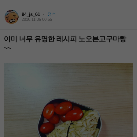
94_js_61
정석
·
2016.11.06 00:55
이미 너무 유명한 레시피 노오븐고구마빵
~~