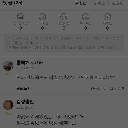
댓글 (25)
최신순
등록순
공감순
｜
｜
도움됐어요
응원해요
궁금해요
부러워요
예뻐요
0
0
0
0
0
※ 상대에 대한 비방이나 욕설 등의 댓글은 피해주세요! 따뜻한 격려와 응원
의 글을 남겨주세요~
-
댓글에 대한 신고가 접수될 경우, 내용에 따라 즉시 삭제될 수 있습니다.
홀쭉해지고파
01.20 10:28
초보
으아,간식용으로 딱일거같아요~~ 도전해보겟어요ㅋ
답글쓰기
공감
0
신고
0
감성충만
11.15 15:58
입문
아맞어 이게있었는데 잊고있었네요
빵먹고 싶었는데 당장 해볼께요