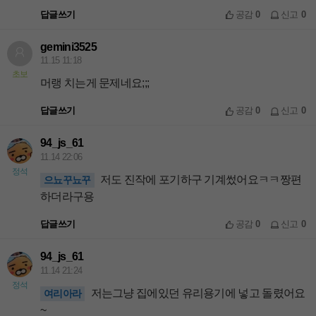
답글쓰기
공감
0
신고
0
gemini3525
11.15 11:18
초보
머랭 치는게 문제네요;;;
답글쓰기
공감
0
신고
0
94_js_61
11.14 22:06
정석
저도 진작에 포기하구 기계썼어요ㅋㅋ짱편
으뇨꾸뇨꾸
하더라구용
답글쓰기
공감
0
신고
0
94_js_61
11.14 21:24
정석
저는그냥 집에있던 유리용기에 넣고 돌렸어요
여리아라
~