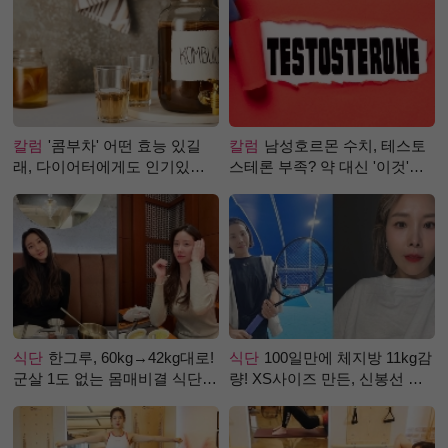
칼럼
'콤부차' 어떤 효능 있길
칼럼
남성호르몬 수치, 테스토
래, 다이어터에게도 인기있는
스테론 부족? 약 대신 '이것'으
걸까?
로 극복 (진저샷 루틴)
식단
한그루, 60kg→42kg대로!
식단
100일만에 체지방 11kg감
군살 1도 없는 몸매비결 식단
량! XS사이즈 만든, 신봉선 식
은?
단은?