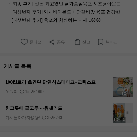
· [최종 후기] 맛은 최고였던 닭가슴살육포 시즈닝아몬드 이제 안녕😭
· [여섯번째 후기] 와사비아몬드 + 닭갈비맛 육포 건강한 간식 챙겨먹었어용💕
· [다섯번째 후기] 육포와 함께하는 과제...😥😥
좋아요
공유
신고
북마크
게시글 목록
100칼로리 초간단 닭안심스테이크+크림스프
쏘워리
15
1697
+6
한그릇에 골고루~~웜샐러드
다시돌아가자@@!
3
743
+2