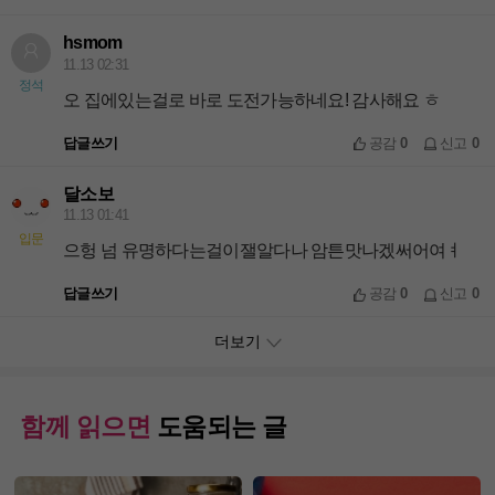
hsmom
11.13 02:31
정석
오 집에있는걸로 바로 도전가능하네요! 감사해요 ㅎ
답글쓰기
공감
0
신고
0
달소보
11.13 01:41
입문
으헝 넘 유명하다는걸이잴알다나 암튼맛나겠써어여ㅕ
답글쓰기
공감
0
신고
0
더보기
함께 읽으면
도움되는 글