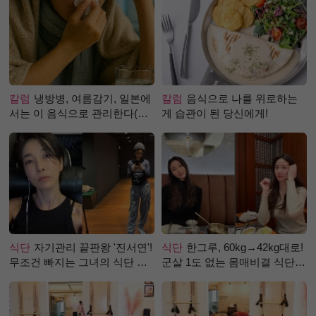
칼럼
냉방병, 여름감기, 일본에
칼럼
음식으로 나를 위로하는
서는 이 음식으로 관리한다(생
게 습관이 된 당신에게!
강즙 진저샷)
식단
자기관리 끝판왕 '진서연'!
식단
한그루, 60kg→42kg대로!
무조건 빠지는 그녀의 식단 정
군살 1도 없는 몸매비결 식단
체는?
은?