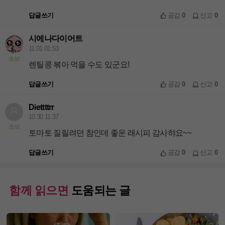
답글쓰기
공감
0
신고
0
시에나다이어트
11.01 01:53
초보
렌틸콩 볶아 먹을 수도 있군요!
답글쓰기
공감
0
신고
0
Diettttrr
10.30 11:37
초보
토마토 질릴려던 참인데 좋운 래시피 감사햐요~~
답글쓰기
공감
0
신고
0
함께 읽으면
도움되는 글