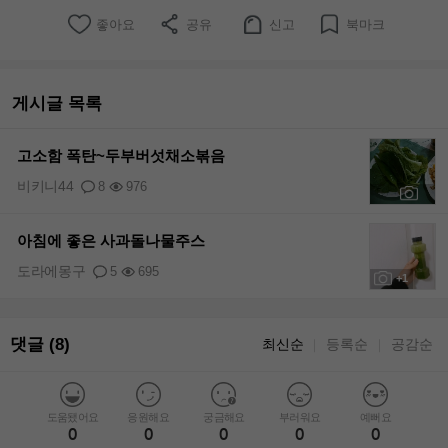
좋아요
공유
신고
북마크
게시글 목록
고소함 폭탄~두부버섯채소볶음
비키니44
8
976
+1
아침에 좋은 사과돌나물주스
도라에몽구
5
695
+1
댓글 (8)
최신순
등록순
공감순
｜
｜
도움됐어요
응원해요
궁금해요
부러워요
예뻐요
0
0
0
0
0