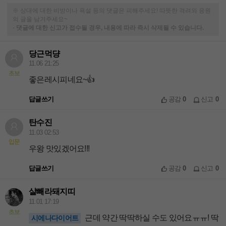
※ 상대에 대한 비방이나 욕설 등의 댓글은 피해주세요! 따뜻한 격려와 응원
의 글을 남겨주세요~
-
댓글에 대한 신고가 접수될 경우, 내용에 따라 즉시 삭제될 수 있습니다.
당근먹댱
11.06 21:25
초보
좋은레시피네요~👍
답글쓰기
공감
0
신고
0
탄수진
11.03 02:53
입문
우왕 맛있겠어요!!!
답글쓰기
공감
0
신고
0
살빼라돼지띠
11.01 17:19
초보
근데 약간 딱딱하실 수도 있어요ㅠㅠ! 딱
시에나다이어트