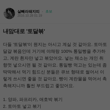
살빼라돼지띠
초보
·
2016.10.28 01:19
내맘대로 '토달볶'
다들 '토달볶'이 뭔지는 아시고 계실 것 같아요. 토마토
달걀 볶음인데 거기에 야채랑 100% 통밀빵을 추가하
고, 계란 흰자만 넣고 볶았어요. 넣는 채소는 개인 취
향껏 넣으시면 될 것 같아요. 통밀빵 먹고는 있는데 좀
딱딱해서 먹기 힘드신 분들은 큐브 형태로 썰어서 이
렇게 쓰시면 좋을 것 같아요. 빵이 계란물을 먹어서 촉
촉해지니까 훨씬 부드럽고 좋았어요.
1. 양파, 파프리카, 애호박 볶기
2. 토마토 넣고 볶기