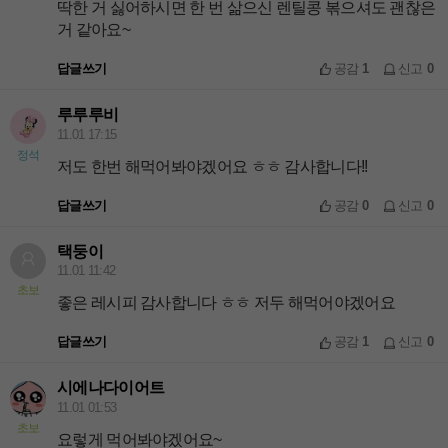
딱한 거 싫어하시면 한 번 삶으신 렌틸콩 볶으셔도 괜찮은
거 같아요~
답글쓰기
공감
1
신고
0
루루루비
11.01 17:15
정석
저도 한번 해먹어봐야겠어요 ㅎㅎ 감사합니다!!
답글쓰기
공감
0
신고
0
택둥이
11.01 11:42
초보
좋은 레시피 감사합니다 ㅎㅎ 저두 해먹어야겠어요
답글쓰기
공감
1
신고
0
시에나다이어트
11.01 01:53
초보
요렇게 먹어봐야겠어요~