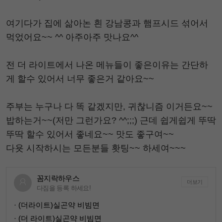
여기다가 집에 삶아논 흰 강남콩과 햄프시드 섞어서
먹었어요~~ ^^ 아주아주 맛나요^^
전 더 라이트에서 나온 메뉴들이 좋은이유는 간단하
게 할수 있어서 너무 좋은거 같아요~~
주부는 누구나 다 똑 같겠지만, 귀찮니즘 이거든요~~
밥하는거~~(저만 그런가요? ^^;;;) 근데 쉽게쉽게 뚜딱
뚜딱 할수 있어서 좋네요~~ 맛도 좋구여~~
다욧 시작하시는 모든분들 홧팅~~ 하세여~~~
꼼지락하우스
더보기
다짐을 등록 하세요!
· (더라이트)실곤약 비빔면
· (더 라이트)실곤약 비빔면