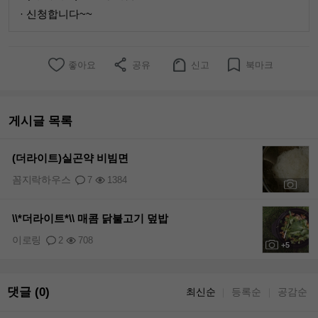
· 신청합니다~~
좋아요
공유
신고
북마크
게시글 목록
(더라이트)실곤약 비빔면
꼼지락하우스
7
1384
+4
\\*더라이트*\\ 매콤 닭불고기 덮밥
이로링
2
708
+5
댓글 (0)
최신순
등록순
공감순
｜
｜