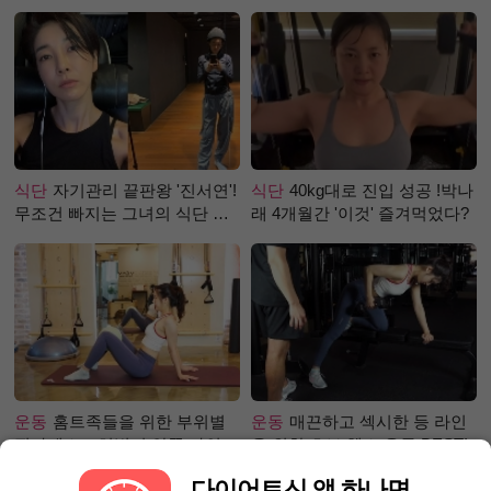
식단
자기관리 끝판왕 '진서연'!
식단
40kg대로 진입 성공 !박나
무조건 빠지는 그녀의 식단 정
래 4개월간 '이것' 즐겨먹었다?
체는?
운동
홈트족들을 위한 부위별
운동
매끈하고 섹시한 등 라인
필라테스 – 허벅지 안쪽 라인
을 위한 초보 헬스 운동 BEST!
만들기편
다이어트신 앱 하나면