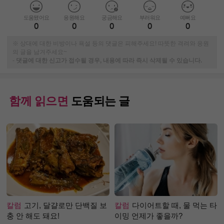
도움됐어요
응원해요
궁금해요
부러워요
예뻐요
0
0
0
0
0
※ 상대에 대한 비방이나 욕설 등의 댓글은 피해주세요! 따뜻한 격려와 응원
의 글을 남겨주세요~
-
댓글에 대한 신고가 접수될 경우, 내용에 따라 즉시 삭제될 수 있습니다.
함께 읽으면
도움되는 글
칼럼
고기, 달걀로만 단백질 보
칼럼
다이어트할 때, 물 먹는 타
충 안 해도 돼요!
이밍 언제가 좋을까?