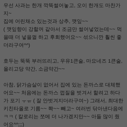
우선 사과는 한개 깍뚝썰어놓고, 오이 한개도 마찬가
지~
집에 어린채소 있는것과 상추, 깻잎~~
( 깻잎향이 강할꺼 같아서 조금만 썰어넣었는데~~ 먹
을때 더 넣을껄 하고 후회했어요~~ 섞으니깐 훨씬 좋
더라구여^^)
호두는 뚝뚝 부러뜨리고, 우유1큰술, 마요네즈 1큰술,
올리고당 약간, 소금약간~~
아참, 닭가슴살이 없어서 집에 있는 돈까스로 대체했
어요~~ 처음에는 돈까스 껍질을 벗겨서 할려고 하다
가 포기 ㅜㅠ ( 잘 안벗겨지더라구여~) 그래서, 최대한
키친타올로 기름~~ 쫙~~ 빼고~ 여러번 닦아낸다음에
ㅋㅋ ( 칼로리는 쪼메 더 나가겠지만~~ 아들 많이 줬
어요^^;;;)