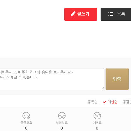
?
들기편
등록순
최신순
공감
궁금해요
부러워요
예뻐요
0
0
0