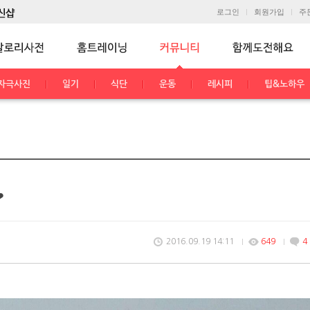
로그인
회원가입
주
자극사진
일기
식단
운동
레시피
팁&노하우
❤
2016.09.19 14:11
649
4