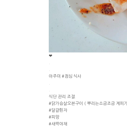
❤
.
.
아주미 #점심 식사
.
.
식단 관리 조절.
#닭가슴살오븐구이 ( 뿌리는소금조금 계피
#달걀흰자
#피망
#새싹야채