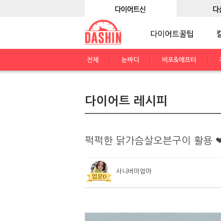
전체
눈바디
비포&애프터
다이어트 레시피
퍽퍽한 닭가슴살오븐구이 활용 
사니버미엄마