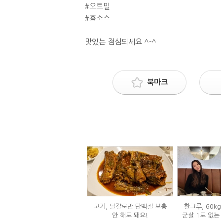
#오트밀
#홈소스
맛있는 점심되세요 ^-^
북마크
고기, 달걀로만 단백질 보충
한그루, 60k
안 해도 돼요!
군살 1도 없는