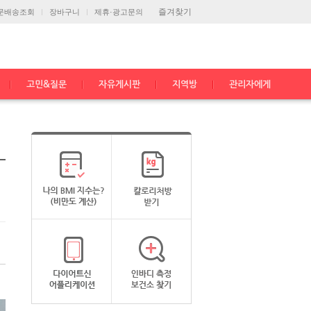
즐겨찾기
문배송조회
장바구니
제휴·광고문의
고민&질문
자유게시판
지역방
관리자에게