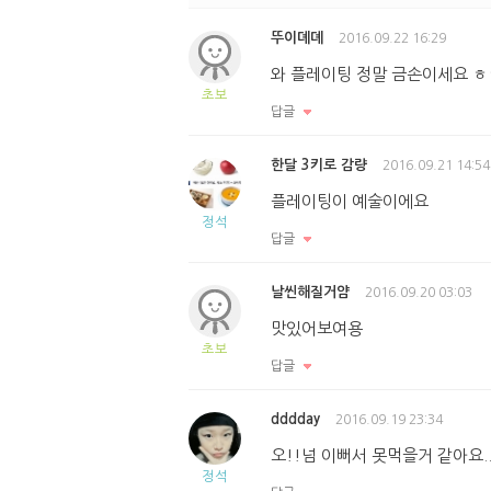
뚜이뎨뎨
2016.09.22 16:29
와 플레이팅 정말 금손이세요 ㅎ
초보
답글
한달 3키로 감량
2016.09.21 14:54
플레이팅이 예술이에요
정석
답글
날씬해질거얌
2016.09.20 03:03
맛있어보여용
초보
답글
dddday
2016.09.19 23:34
오!!넘 이뻐서 못먹을거 같아요..
정석