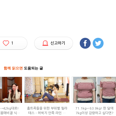
1
신고하기
함께 읽으면
도움되는 글
g→42kg대로!
홈트족들을 위한 부위별 필라
71.1kg☞63.9kg! 한 달에
 몸매비결 식단
테스 – 허벅지 안쪽 라인 만
7kg이상 감량하고 싶다면?