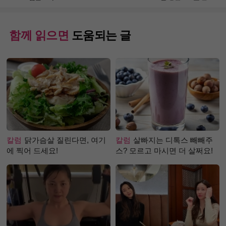
함께 읽으면
도움되는 글
칼럼
닭가슴살 질린다면, 여기
칼럼
살빠지는 디톡스 빼빼주
에 찍어 드세요!
스? 모르고 마시면 더 살쩌요!