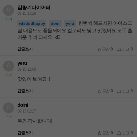
감량기다이어터
09.15 13:29
정석
한번씩 해드시면 아이스크
wlsdudhappy
doini
yeru
림 대용으로 좋을꺼에요 칼로리도 낮고 맛있어요 모두 즐
거운 추석 되세요 ~:D
답글쓰기
공감
0
신고
0
yeru
09.15 12:09
초보
맛있어 보여요 !!
답글쓰기
공감
0
신고
0
doini
09.13 01:27
초보
우와 감사합니다!
답글쓰기
공감
0
신고
0