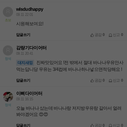
wlsdudhappy
09.11 22:01
초보
시원해보여요!
답글쓰기
공감
0
신고
0
감량기다이어터
09.11 20:41
정석
진짜맛있어요 !전 밖에서 절대 바나나우유안사
대지새낑
먹는답니당 우유는 3/4컵에 바나나하나넣으면적당해요 !
답글쓰기
공감
0
신고
0
이삐다이어터
09.11 16:15
정석
오늘 바나나 샀는데 바나나랑 저지방우유랑 갈아서 얼려
봐야겠어요 😍😍
답글쓰기
공감
0
신고
0