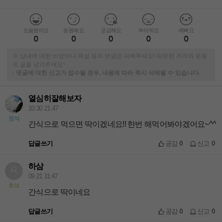
도움됐어요
응원해요
궁금해요
부러워요
예뻐요
0
0
0
0
0
※ 상대에 대한 비방이나 욕설 등의 댓글은 피해주세요! 따뜻한 격려와 응원
의 글을 남겨주세요~
-
댓글에 대한 신고가 접수될 경우, 내용에 따라 즉시 삭제될 수 있습니다.
열심히잘해보자
10.30 21:47
정석
간식으로 먹으면 딱이겠네요!! 한번 해먹어봐야겠어요~^^
답글쓰기
공감
0
신고
0
하삼
09.21 11:47
초보
간식으로 딱이네요
답글쓰기
공감
0
신고
0