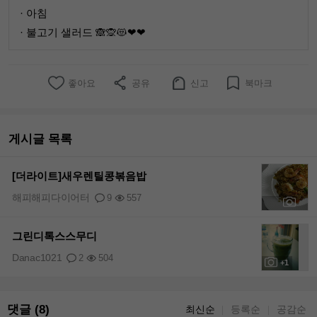
· 아침
· 불고기 샐러드 🙈🙊😻❤❤
좋아요
공유
신고
북마크
게시글 목록
[더라이트]새우렌틸콩볶음밥
해피해피다이어터
9
557
+4
그린디톡스스무디
Danac1021
2
504
+1
댓글 (8)
최신순
등록순
공감순
｜
｜