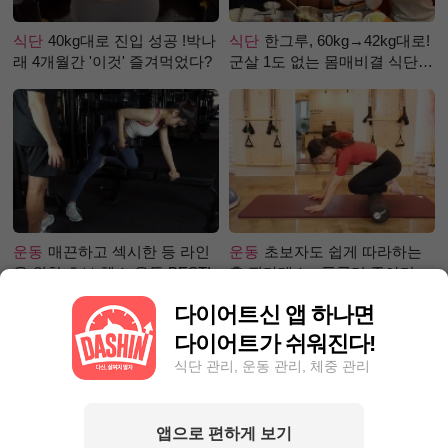
식단
40kg대로 진입 성공 !박나
식단
한그루, 60kg→42kg대로!
래 4개월간 '이것' 즐겨먹었다?
군살 1도 없는 몸매비결 식단
은?
운동
매끈하고 섹시한 등 라인
운동
초보자도 쉽게 따라하는
을 위한 초보 헬스 운동 BEST!
홈 필라테스 - 폼롤러 종아리 알
빼기 편
다이어트신 앱 하나면
다이어트가 쉬워진다!
식단 관리, 운동 관리, 체중 관리
앱으로 편하게 보기