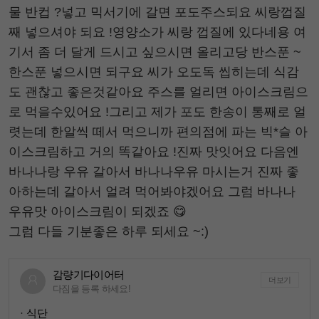
물 반컵 ?넣고 믹서기에 갈면 포도주스되요 씨랑껍질
째 넣으셔야 되요 !영양소가 씨랑 껍질에 있다네용 여
기서 좀 더 달게 드시고 싶으시면 올리고당 반스푼 ~
한스푼 넣으시면 되구요 씨가 오도독 씹히는데 식감
도 괜찮고 좋은것같아요 주스를 얼리면 아이스크림으
로 먹을수있어요 !그리고 제가 포도 한송이 통째로 얼
렷는데 한알씩 떼서 먹으니까 편의점에 파는 빅*슬 아
이스크림하고 거의 똑같아요 !진짜 맛잇어요 다음엔
바나나랑 우유 갈아서 바나나우유 마시는거 진짜 좋
아하는데 갈아서 얼려 먹어봐야겠어요 그럼 바나나
우유맛 아이스크림이 되겠죠 😋
그럼 다들 기분좋은 하루 되세요 ~:)
감량기다이어터
더보기
다짐을 등록 하세요!
· 식단