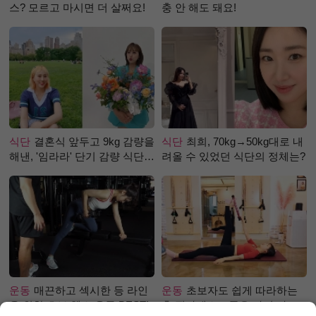
스? 모르고 마시면 더 살쩌요!
충 안 해도 돼요!
식단
결혼식 앞두고 9kg 감량을
식단
최희, 70kg→50kg대로 내
해낸, '임라라' 단기 감량 식단
려올 수 있었던 식단의 정체는?
은?
운동
매끈하고 섹시한 등 라인
운동
초보자도 쉽게 따라하는
을 위한 초보 헬스 운동 BEST!
홈 필라테스 – 곧은 다리 라인