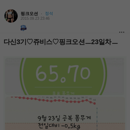
핑크오션
정석
·
2015.09.23 23:46
다신3기♡쥬비스♡핑크오션ㅡ23일차ㅡ