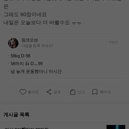
은
그래도 60점이네요
내일은 오늘보다 더 바쁠수도 ㅠㅠ
핑크오션
더보기
다짐을 등록 하세요!
· 58kg D-98
· 58까지 👍 Dㅡ99
· 넘 늦게 운동했더니 이시간
좋아요
공유
신고
북마크
게시글 목록