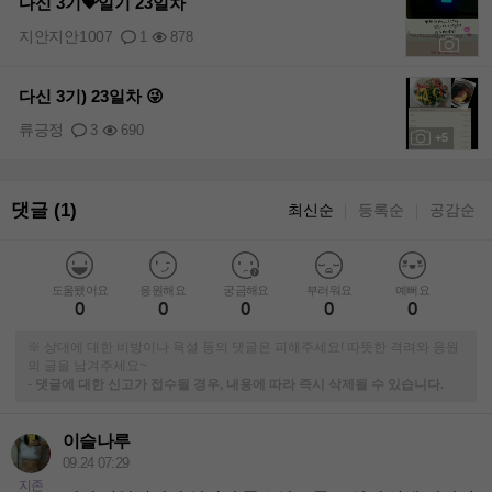
다신 3기💝일기 23일차
지안지안1007
1
878
+11
다신 3기) 23일차 😜
류긍정
3
690
+5
댓글 (1)
최신순
등록순
공감순
｜
｜
도움됐어요
응원해요
궁금해요
부러워요
예뻐요
0
0
0
0
0
※ 상대에 대한 비방이나 욕설 등의 댓글은 피해주세요! 따뜻한 격려와 응원
의 글을 남겨주세요~
-
댓글에 대한 신고가 접수될 경우, 내용에 따라 즉시 삭제될 수 있습니다.
이슬나루
09.24 07:29
지존