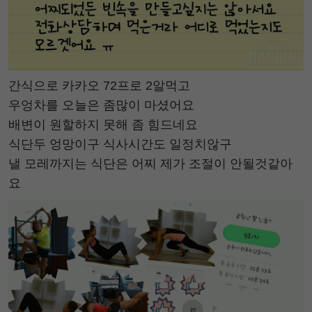
간식으로 카카오 72프로 2알먹고
우엉차를 오늘은 좀많이 마셨어요
배변이 원할하지 못해 좀 힘드네요
식단두 엉망이구 식사시간도 일정치않구
낼 모레까지는 식단은 어찌 제가 조절이 안될것같아
요