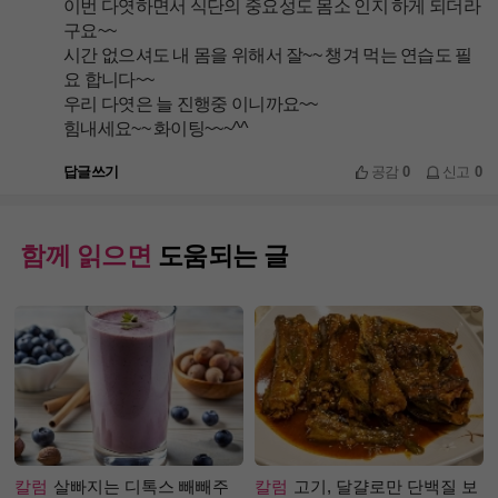
이번 다엿하면서 식단의 중요성도 몸소 인지 하게 되더라
구요~~
시간 없으셔도 내 몸을 위해서 잘~~ 챙겨 먹는 연습도 필
요 합니다~~
우리 다엿은 늘 진행중 이니까요~~
힘내세요~~ 화이팅~~~^^
답글쓰기
공감
0
신고
0
함께 읽으면
도움되는 글
칼럼
살빠지는 디톡스 빼빼주
칼럼
고기, 달걀로만 단백질 보