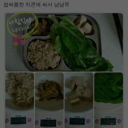
쌉싸름한 치콘에 싸서 냠냠🐰