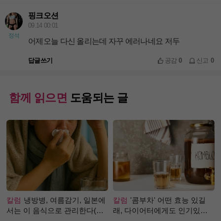
핑크오션
09.14 00:01
정석
어제오늘 다신 올리는데 자꾸 에러나네요 저두
답글쓰기
공감
0
신고
0
함께 읽으면
도움되는 글
칼럼
냉방병, 여름감기, 일본에
칼럼
'콤부차' 어떤 효능 있길
서는 이 음식으로 관리한다(생
래, 다이어터에게도 인기있는
강즙 진저샷)
걸까?