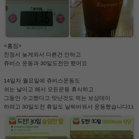
<홈짐>
친정서 늦게와서 다른건 안하고
쥬비스 운동과 30일도전만 했어요
14일차 월요일에 쥬비스운동도
쉬는 날이고 해서 모든운동 휴식하고
그동안 수고했다고 맛난것도 먹는 보상데이
하려고 30일도전 휴일도 날짜바꿔서 운동했습니다11