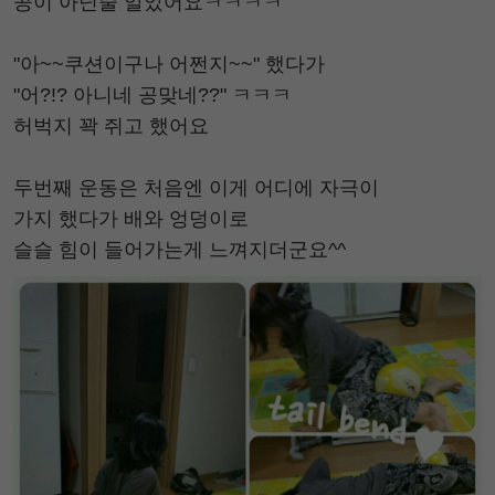
공이 아닌줄 알았어요ㅋㅋㅋㅋ
"아~~쿠션이구나 어쩐지~~" 했다가
"어?!? 아니네 공맞네??" ㅋㅋㅋ
허벅지 꽉 쥐고 했어요
두번째 운동은 처음엔 이게 어디에 자극이
가지 했다가 배와 엉덩이로
슬슬 힘이 들어가는게 느껴지더군요^^