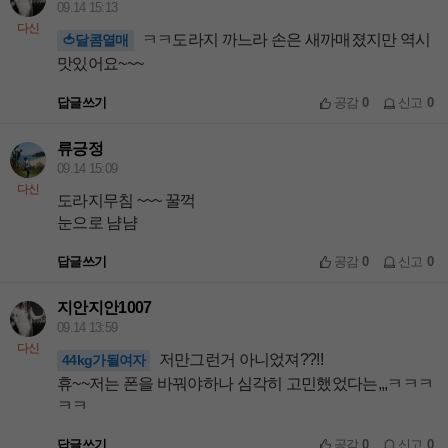
09.14 15:13
다신
ㅋㅋ도라지 까느라 손은 새까매졌지만 역시
🍅달콤열매
맛있어요~~~
답글쓰기
공감
0
신고
0
류긍정
09.14 15:09
다신
도라지무침 ~~~ 꿀꺽
눈으로 냠냠
답글쓰기
공감
0
신고
0
지안지안1007
09.14 13:59
다신
저만그런거 아니었져??!!
44kg가될여자
휴~~저는 폰을 바꿔야하나 심각히 고민했었다는,,,ㅋㅋㅋ
ㅋㅋ
답글쓰기
공감
0
신고
0