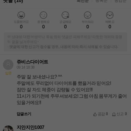
댓글 (10)
최신순
등록순
공감순
｜
｜
도움됐어요
응원해요
궁금해요
부러워요
예뻐요
0
0
0
0
0
※ 상대에 대한 비방이나 욕설 등의 댓글은 피해주세요! 따뜻한 격려와 응원
의 글을 남겨주세요~
-
댓글에 대한 신고가 접수될 경우, 내용에 따라 즉시 삭제될 수 있습니다.
쥬비스다이어트
09.14 18:38
입문
주말 잘 보내셨나요? ^^
주말에도 무리없이 다이어트를 했을거라 믿어요!
잠만 잘 자도 체중이 감량될 수 있어요!!!
11시가 되기전에 주무셔보세요! 그럼 아침 몸무게가 줄어
있을거에요!!
답글쓰기
공감
0
신고
0
지안지안1007