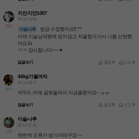
지안지안1007
09.14 13:58
다신
방금 수정했어요!! ^^
이슬나루
어제 이슬님덕분에 잊지않고 저울챙겨가서 나름 선방했
어요👍
ㅋㅋ 감사합니다~~~♥
답글쓰기
공감
0
신고
0
44kg가될여자
09.14 09:37
정석
저두#...어제 글못올려서 지금올렸어요~ ㅠㅠ
답글쓰기
공감
0
신고
0
이슬나루
09.14 07:42
지존
한번씩 오류가 생기더라구요~~