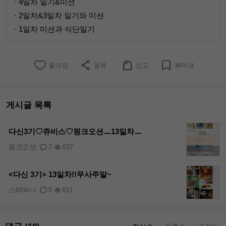
· 4일차 일기&미션
· 2일차&3일차 일기와 미션
· 1일차 미션과 식단일기
좋아요
공유
신고
북마크
게시글 목록
다신3기♡쥬비스♡핑크오션ㅡ13일차ㅡ
핑크오션
7
837
+8
<다신 3기> 13일차!!무사주말~
스테퐈니
5
611
+5