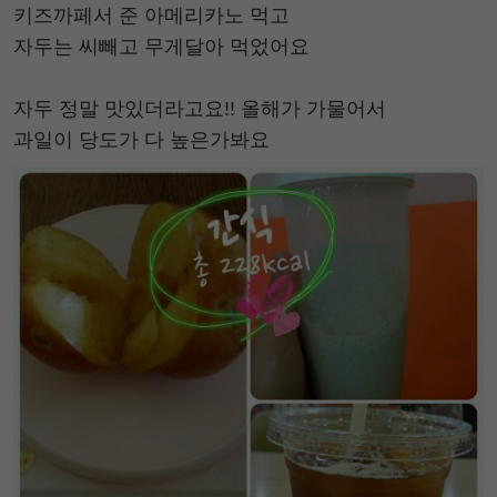
키즈까페서 준 아메리카노 먹고
자두는 씨빼고 무게달아 먹었어요
자두 정말 맛있더라고요!! 올해가 가물어서
과일이 당도가 다 높은가봐요