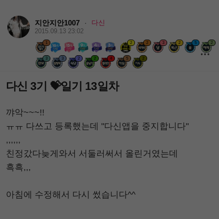
지안지안1007
다신
·
2015.09.13 23:02
1
2
2
3
2
5
2
3
3
2
2
4
5
2
다신 3기 💝일기 13일차
꺄악~~~!!
ㅠㅠ 다쓰고 등록했는데 "다신앱을 중지합니다"
,,,,,,
친정갔다늦게와서 서둘러써서 올린거였는데
흑흑,,,
아침에 수정해서 다시 썼습니다^^