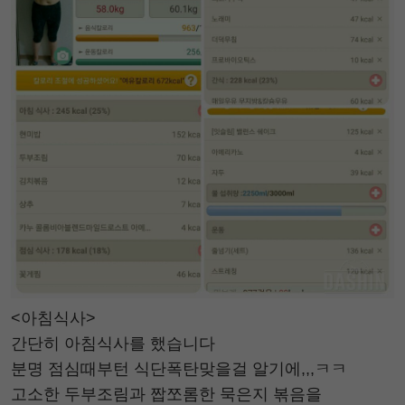
<아침식사>
간단히 아침식사를 했습니다
분명 점심때부턴 식단폭탄맞을걸 알기에,,,ㅋㅋ
고소한 두부조림과 짭쪼롬한 묵은지 볶음을