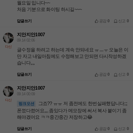
월요일 입니다~~
처음 기분으로 화이팅 하시길~~~
답글쓰기
공감
0
신고
0
지안지안1007
09.14 02:06
다신
글수정을 하려고 하는데 계속 안되네요 ㅠㅡㅜ 오늘은 이
만 자고 내일아침에도 수정해보고 안되면 다시작성하겠
습니다,,,,
답글쓰기
공감
0
신고
0
지안지안1007
09.14 00:09
다신
그죠?? ㅠㅠ 저 좀전에도 한번실패했답니다;;;
핑크오션
폰껐다켰어요,,,, 좀있다가 메모장에 써서 복사 붙이기 좀
해야겠어요 ㅋㅋ중간중간 저장하고😂
답글쓰기
공감
0
신고
0