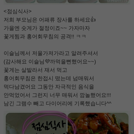
<점심식사>
저희 부모님은 어패류 장사를 하세요👍
가을엔 숫게가 절정이죠~~ 가자마자
꽃게찜과 홍어회무침의 공격!! ㅋㅋ
이슬님께서 저울가져가라고 알려주셔서
(감사해요 이슬님💜까먹을뻔했어요~~)
꽃게는 살발라서 재서 먹고
홍어회무침은 한접시 떴는데 넘매워서
먹다남겼어요 그동안 자극적인 음식을
안먹었어서 그런지 너무 매워서 깜놀했어요!!!
남긴 그램수 빼고 다이어리에 기록했습니다^^