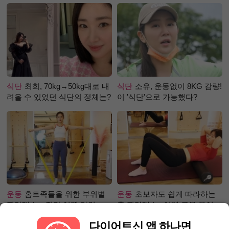
식단
최희, 70kg→50kg대로 내
식단
소유, 운동없이 8KG 감량!
려올 수 있었던 식단의 정체는?
이 '식단'으로 가능했다?
운동
홈트족들을 위한 부위별
운동
초보자도 쉽게 따라하는
필라테스 – 직각 어깨 라인 만
홈 필라테스 –어깨 근육 풀어주
들기 편
기 편
다이어트신 앱 하나면